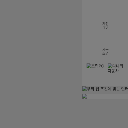
섹션 카테고리
가전
TV
가구
조명