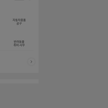
너
이
전
자
지
체
동
보
롤
기
링
자동차용품
멈
공구
춤
반려동물
취미·사무