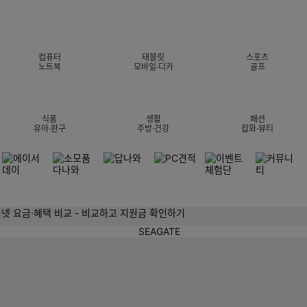
컴퓨터
태블릿
스포츠
노트북
모바일·디카
골프
식품
생활
패션
유아·완구
주방·건강
잡화·뷰티