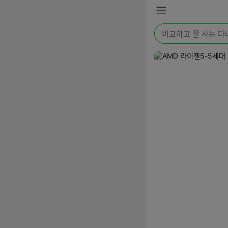
본문 바로가기
메
뉴
검
색
어
를
입
력
해
주
세
요