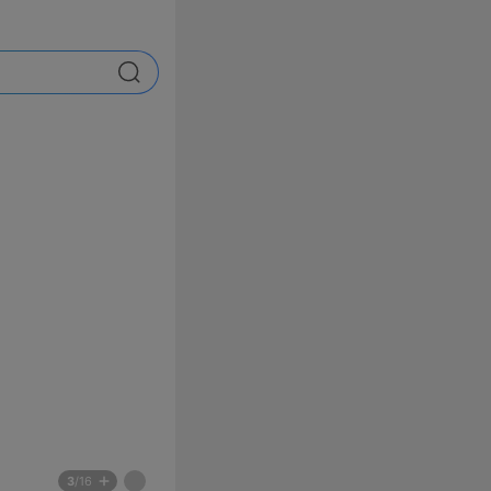
검색
배
페
3
/16