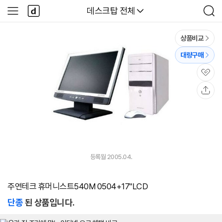
본문 바로가기
다
다나와
데스크탑 전체
사
검
나
이
색
와
드
메
메
상품비교
인
뉴
대량구매
관
심
공
유
등록월 2005.04.
주연테크 휴머니스트540M 0504+17"LCD
단종
된 상품입니다.