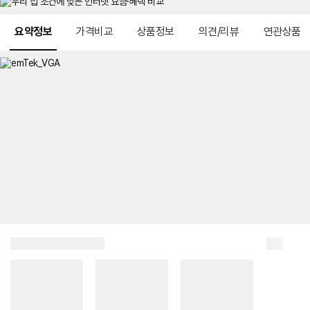
메뉴 네비게이션
요약정보
가격비교
상품정보
의견/리뷰
연관상품