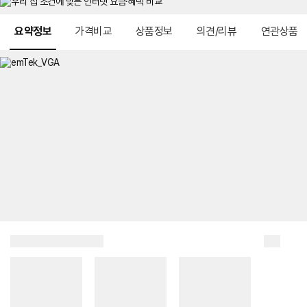
메뉴 네비게이션
요약정보
가격비교
상품정보
의견/리뷰
연관상품