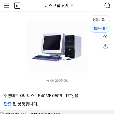
본문 바로가기
다
다나와
데스크탑 전체
사
검
나
이
색
와
드
메
메
상품비교
인
뉴
대량구매
관
심
공
유
등록월 2005.06.
주연테크 휴머니스트540MF 0506 +17"완평
단종
된 상품입니다.