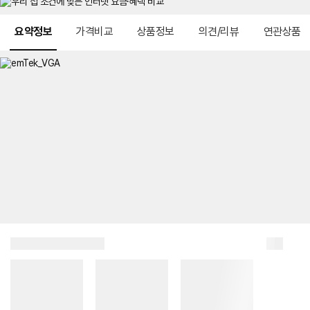
메뉴 네비게이션
요약정보
가격비교
상품정보
의견/리뷰
연관상품