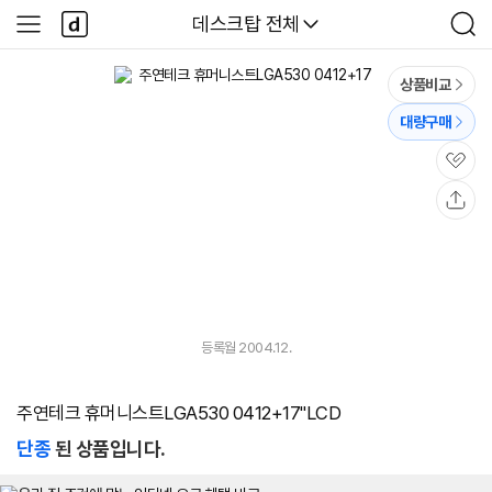
본문 바로가기
다
다나와
데스크탑 전체
사
검
나
이
색
와
드
메
메
상품비교
인
뉴
대량구매
관
심
공
유
등록월 2004.12.
주연테크 휴머니스트LGA530 0412+17"LCD
단종
된 상품입니다.