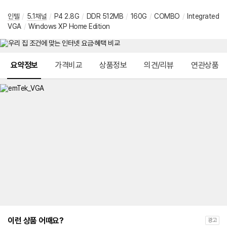
인텔
/
5.1채널
/
P4 2.8G
/
DDR 512MB
/
160G
/
COMBO
/
Integrated
VGA
/
Windows XP Home Edition
메뉴 네비게이션
요약정보
가격비교
상품정보
의견/리뷰
연관상품
이런 상품 어때요?
광고