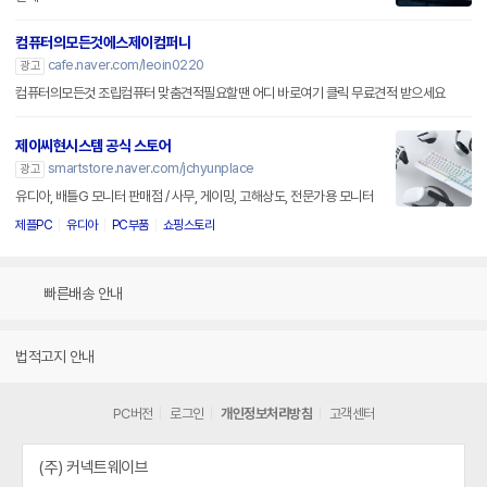
컴퓨터의모든것에스제이컴퍼니
cafe.naver.com/leoin0220
광고
컴퓨터의모든것 조립컴퓨터 맞춤견적필요할땐 어디 바로여기 클릭 무료견적 받으세요
제이씨현시스템 공식 스토어
smartstore.naver.com/jchyunplace
광고
유디아, 배틀G 모니터 판매점 / 사무, 게이밍, 고해상도, 전문가용 모니터
제플PC
유디아
PC부품
쇼핑스토리
빠른배송 안내
법적고지 안내
PC버전
로그인
개인정보처리방침
고객센터
(주) 커넥트웨이브