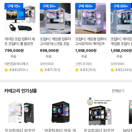
구매 1천+
구매 20+
구매 160+
구매 330+
게이밍 조립 컴퓨터 세
조립PC 게임용 컴퓨터
조립PC 게임용 컴퓨터
조립PC 게이밍
트 조립PC 롤 발로란
고사양 데스크탑 조립
고사양 피씨 게이밍 R
게임용 조립식 
트 오버워치 배그 바른
식 본체 피씨 조립컴 롤
TX5060TI 데스크탑
TX5060 TI 
799,000
998,500
1,558,000
1,558,000
원
원
원
원
컴퓨터 본체 풀세트F1
견적 NX1
견적 조립컴 본체 04
아이온2 UL2
무료
무료
무료
무료
1
바른컴퓨터KOREA
오마이피씨
스탠다드피씨
오마이피씨
리
리
리
리
4.94
(
999+
)
4.87
(
163
)
4.93
(
164
)
4.92
(
446
)
별
별
별
별
뷰
뷰
뷰
뷰
점
점
점
점
수
수
수
수
카테고리 인기상품
전체보기
포유컴퓨터 퍼포먼
영웅컴퓨터 영웅 게
포유컴퓨터 퍼포먼
MSI