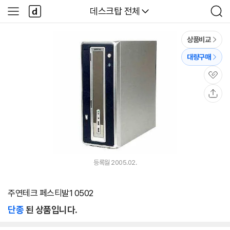
본문 바로가기
다
다나와
데스크탑 전체
사
검
나
이
색
와
드
메
메
상품비교
인
뉴
대량구매
관
심
공
유
등록월 2005.02.
주연테크 페스티발1 0502
단종
된 상품입니다.