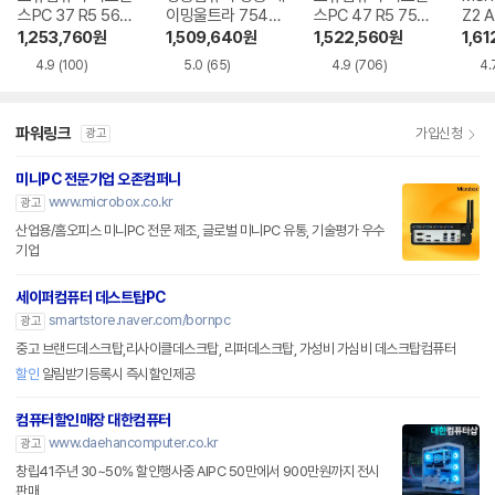
스PC 37 R5 5600
이밍울트라 7546
스PC 47 R5 7500
Z2 
RTX5060
GT R5 7500F RT
F RTX5060Ti
R5-
1,253,760
원
1,509,640
원
1,522,560
원
1,61
X5060Ti
060
4.9
(100)
5.0
(65)
4.9
(706)
4.
파워링크
가입신청
광고
미니PC 전문기업 오존컴퍼니
www.microbox.co.kr
광고
산업용/홈오피스 미니PC 전문 제조, 글로벌 미니PC 유통, 기술평가 우수
기업
세이퍼컴퓨터 데스트탑PC
smartstore.naver.com/bornpc
광고
중고 브랜드데스크탑,리사이클데스크탑, 리퍼데스크탑, 가성비 가심비 데스크탑컴퓨터
할인
알림받기등록시 즉시할인제공
컴퓨터할인매장 대한컴퓨터
www.daehancomputer.co.kr
광고
창립41주년 30~50% 할인행사중 AIPC 50만에서 900만원까지 전시
판매