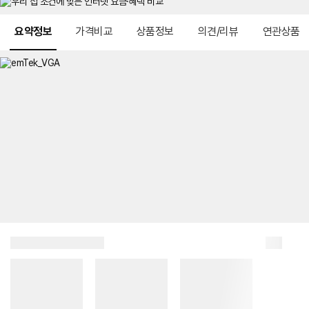
메뉴 네비게이션
요약정보
가격비교
상품정보
의견/리뷰
연관상품