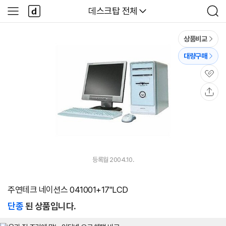
본문 바로가기
다
다나와
데스크탑 전체
사
검
나
이
색
와
드
메
메
상품비교
인
뉴
대량구매
관
심
공
유
등록월 2004.10.
주연테크 네이션스 041001+17"LCD
단종
된 상품입니다.