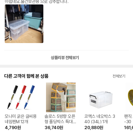
아쉽네요.물건보관용 으로 강추합니다.
상품리뷰 전체보기
다른 고객이 함께 본 상품
전체보기
모나미 굵은 글씨용
솔로스 5방향 오픈
코멕스 네오박스 3
팬직 
네임펜M 12개
형 폴딩박스 특대형
40 (34L) 1개
-30
84L 1개
4,790
원
36,740
원
20,880
원
161