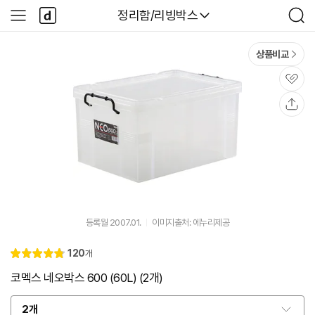
본문 바로가기
다
다나와
정리함/리빙박스
사
검
나
이
색
와
드
메
메
상품비교
인
뉴
관
심
공
유
등록월 2007.01.
이미지출처: 에누리제공
리
120
개
별
4.
뷰
점
8
코멕스 네오박스 600 (60L) (2개)
2개
옵