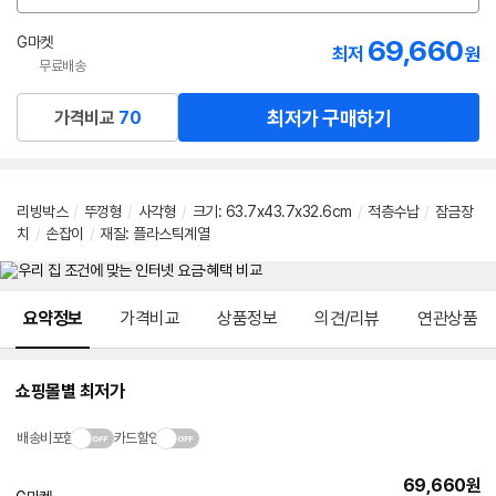
션
선
G마켓
69,660
최저
원
택
무료배송
최저가 구매하기
가격비교
70
리빙박스
/
뚜껑형
/
사각형
/
크기
:
63.7x43.7x32.6cm
/
적층수납
/
잠금장
치
/
손잡이
/
재질
:
플라스틱계열
메뉴 네비게이션
요약정보
가격비교
상품정보
의견/리뷰
연관상품
쇼핑몰별 최저가
배송비포함
카드할인
69,660
원