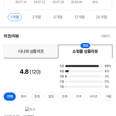
1개월
3개월
6개월
12개월
24개월
의견/리뷰
더보기
120
다나와 상품의견
쇼핑몰 상품리뷰
5점
88%
4.8
120
4점
9%
3점
3%
2점
0%
1점
1%
전체
정리
튼튼
깔끔
만족
가격
사이즈
저렴