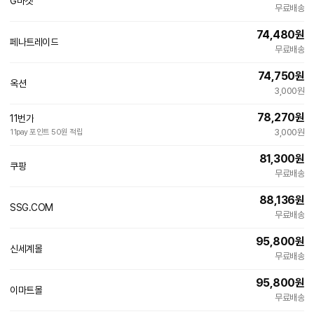
G마켓
빠른배송
무료배송
74,480
원
페나트레이드
네
무료배송
이
버
74,750
원
페
옥션
빠른배송
이
3,000원
78,270
원
11번가
3,000원
11pay 포인트 50원 적립
81,300
원
쿠팡
무료배송
88,136
원
SSG.COM
무료배송
95,800
원
신세계몰
무료배송
95,800
원
이마트몰
무료배송