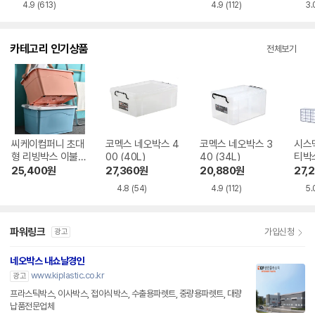
4.9
(613)
4.9
(112)
3.
카테고리 인기상품
전체보기
씨케이컴퍼니 초대
코멕스 네오박스 4
코멕스 네오박스 3
시스
형 리빙박스 이불
00 (40L)
40 (34L)
티박스
수납정리함 300
25,400
원
27,360
원
20,880
원
27,
4.8
(54)
4.9
(112)
5.
파워링크
가입신청
광고
네오박스 내쇼날경인
www.kiplastic.co.kr
광고
프라스틱박스, 이사박스, 접이식박스, 수출용파렛트, 중량용파렛트, 대량
납품전문업체