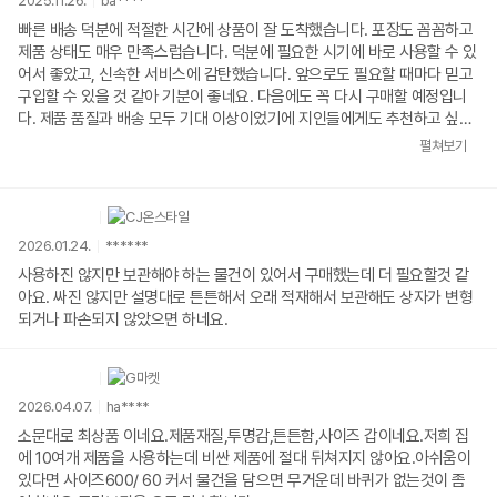
2025.11.26.
ba****
빠른 배송 덕분에 적절한 시간에 상품이 잘 도착했습니다. 포장도 꼼꼼하고
제품 상태도 매우 만족스럽습니다. 덕분에 필요한 시기에 바로 사용할 수 있
어서 좋았고, 신속한 서비스에 감탄했습니다. 앞으로도 필요할 때마다 믿고
구입할 수 있을 것 같아 기분이 좋네요. 다음에도 꼭 다시 구매할 예정입니
다. 제품 품질과 배송 모두 기대 이상이었기에 지인들에게도 추천하고 싶습
니다. 이렇게 만족스러운 경험을 하게 되어 감사드리며, 앞으로도 좋은 상품
펼쳐보기
과 서비스 부탁드립니다. 구매 후에도 신경 써주는 모습이 신뢰감을 더해주
어 재구매 의사가 확실히 생긴 점 알려드립니다.
2026.01.24.
******
사용하진 않지만 보관해야 하는 물건이 있어서 구매했는데 더 필요할것 같
아요. 싸진 않지만 설명대로 튼튼해서 오래 적재해서 보관해도 상자가 변형
되거나 파손되지 않았으면 하네요.
2026.04.07.
ha****
소문대로 최상품 이네요.제품재질,투명감,튼튼함,사이즈 갑이네요.저희 집
에 10여개 제품을 사용하는데 비싼 제품에 절대 뒤쳐지지 않아요.아쉬움이
있다면 사이즈600/ 60 커서 물건을 담으면 무거운데 바퀴가 없는것이 좀