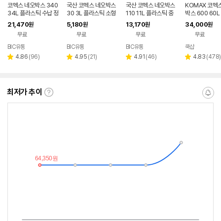
코멕스 네오박스 340
국산 코멕스 네오박스
국산 코멕스 네오박스
KOMAX 코멕
34L 플라스틱 수납 정
30 3L 플라스틱 소형
110 11L 플라스틱 중
박스 600 60L
리함 중형
수납함
형 수납함
21,470
5,180
13,170
34,000
원
원
원
원
무료
무료
무료
무료
BIC유통
BIC유통
BIC유통
쿡샵
네이버
페이
리
리
리
리
4.86
(
96
)
4.95
(
21
)
4.91
(
46
)
4.83
(
478
)
별
별
별
별
뷰
뷰
뷰
뷰
점
점
점
점
수
수
수
수
최저가 추이
최
알
저
림
가
받
추
는
이
중
란?