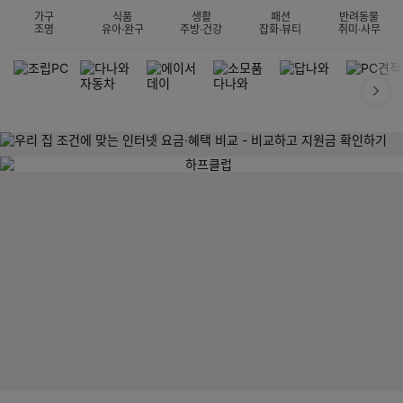
가구
식품
생활
패션
반려동물
조명
유아·완구
주방·건강
잡화·뷰티
취미·사무