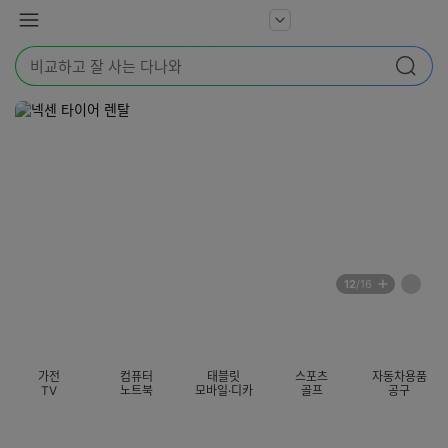
본문 바로가기
다
서
메
나
비
뉴
와
검
스
검색
색
더
어
보
를
기
입
력
해
주
세
요
배
페
12
/16
너
이
전
자
섹션 카테고리
지
체
동
보
롤
기
링
가전
컴퓨터
태블릿
스포츠
자동차용품
멈
TV
노트북
모바일·디카
골프
공구
춤