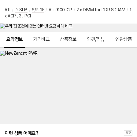
ATI
/
D-SUB
/
S/PDIF
/
ATi 9100 IGP
/
2 x DIMM for DDR SDRAM
/
1
x AGP , 3 , PCI
메뉴 네비게이션
요약정보
가격비교
상품정보
의견/리뷰
연관상품
이런 상품 어때요?
광고