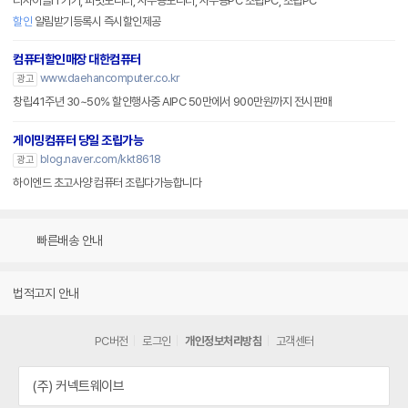
리사이클IT기기, 피벗모니터, 사무용모니터, 사무용PC 조립PC, 조립PC
할인
알림받기등록시 즉시할인제공
컴퓨터할인매장 대한컴퓨터
www.daehancomputer.co.kr
광고
창립41주년 30~50% 할인행사중 AIPC 50만에서 900만원까지 전시판매
게이밍컴퓨터 당일 조립가능
blog.naver.com/kkt8618
광고
하이엔드 초고사양 컴퓨터 조립다가능합니다
빠른배송 안내
법적고지 안내
PC버전
로그인
개인정보처리방침
고객센터
(주) 커넥트웨이브