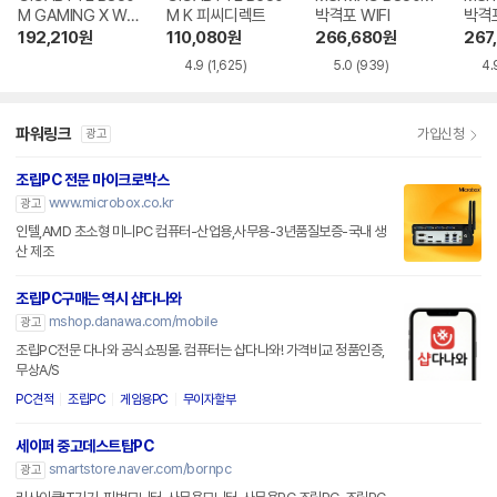
M GAMING X WIF
M K 피씨디렉트
박격포 WIFI
박격포
I6E 제이씨현
192,210
원
110,080
원
266,680
원
267
4.9
(1,625)
5.0
(939)
4.
파워링크
가입신청
광고
조립PC 전문 마이크로박스
www.microbox.co.kr
광고
인텔,AMD 초소형 미니PC 컴퓨터-산업용,사무용-3년품질보증-국내 생
산 제조
조립PC구매는 역시 샵다나와
mshop.danawa.com/mobile
광고
조립PC전문 다나와 공식쇼핑몰. 컴퓨터는 샵다나와! 가격비교 정품인증,
무상A/S
PC견적
조립PC
게임용PC
무이자할부
세이퍼 중고데스트탑PC
smartstore.naver.com/bornpc
광고