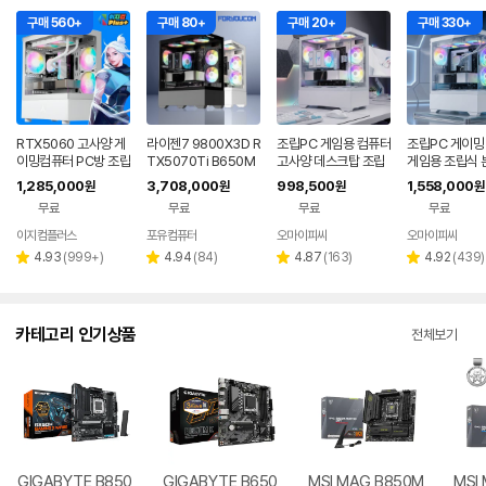
구매 560+
구매 80+
구매 20+
구매 330+
RTX5060 고사양 게
라이젠7 9800X3D R
조립PC 게임용 컴퓨터
조립PC 게이밍
이밍컴퓨터 PC방 조립
TX5070Ti B650M
고사양 데스크탑 조립
게임용 조립식 
PC 배그 롤 발로란트
WIFI 게이밍컴퓨터 고
식 본체 피씨 조립컴 롤
TX5060 TI 
1,285,000
3,708,000
998,500
1,558,000
원
원
원
원
게임용 본체 EZ01
사양 조립PC
견적 NX1
아이온2 UL2
무료
무료
무료
무료
이지컴플러스
포유컴퓨터
오마이피씨
오마이피씨
리
리
리
리
4.93
(
999+
)
4.94
(
84
)
4.87
(
163
)
4.92
(
439
)
별
별
별
별
뷰
뷰
뷰
뷰
점
점
점
점
수
수
수
수
카테고리 인기상품
전체보기
GIGABYTE B850
GIGABYTE B650
MSI MAG B850M
MSI