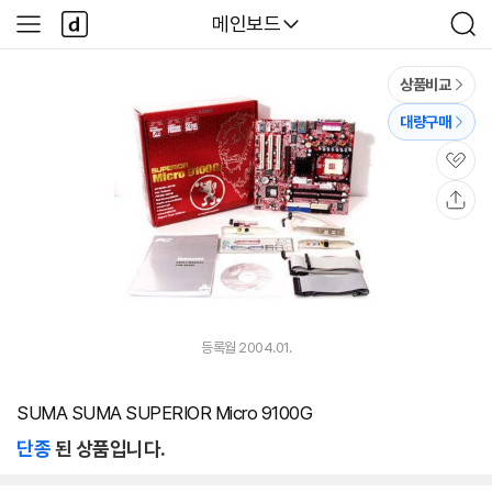
본문 바로가기
다
다나와
메인보드
사
검
나
이
색
와
드
메
메
상품비교
인
뉴
대량구매
관
심
공
유
등록월 2004.01.
SUMA SUMA SUPERIOR Micro 9100G
단종
된 상품입니다.