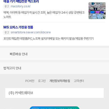
애플 기기 매입전문 맥스토리
macstory.co.kr
광고
맥북, 아이맥 등 매입가격 실시간 조회, 높은 매입가! 24시 상담 강변테크
노마트
MS 오피스 가정용 정품
smartstore.naver.com/sbcore
광고
포인트적립/한국정품/PC,노트북 설치/이메일 또는 패키지 발송/게임용 주변기기
빠른배송 안내
법적고지 안내
PC버전
로그인
개인정보처리방침
고객센터
(주) 커넥트웨이브