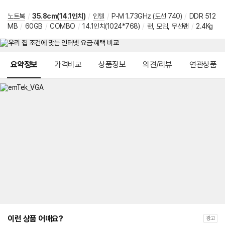
노트북
/
35.8cm(14.1인치)
/
인텔
/
P-M 1.73GHz (도선 740)
/
DDR 512
MB
/
60GB
/
COMBO
/
14.1인치(1024*768)
/
랜, 모뎀, 무선랜
/
2.4Kg
메뉴 네비게이션
요약정보
가격비교
상품정보
의견/리뷰
연관상품
이런 상품 어때요?
광고