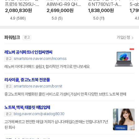
프로16 16Z95U-G
A8WHG-R9 QHD
6 NT760VJT-A51
5-g
S5WK
+
A
2,080,830
원
2,699,000
원
1,838,000
원
1,7
4.9
(586)
5.0
(5)
5.0
(11)
4.
파워링크
가입신청
광고
레노버 공식파트너 인컴씨앤씨
smartstore.naver.com/incomss
광고
레노버 아이디어패드 슬림3, 합리적인 가격으로 만나보세요
리사이클, 중고노트북 전문몰
smartstore.naver.com/bornit
광고
중고노트북의 차별화된 클린 서비스로 가성비,가심비 만족 다양한 브랜드 노트북 판매
노트북,맥북,태블릿 매입업체
blog.naver.com/paladog8030
광고
고가에 빠르고 편안한 매입! 저희가 삽니다!매입O,판매는 안합니다!/17년
된 회사