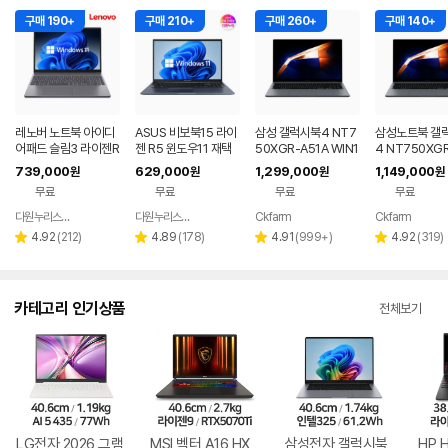
구매 190+
구매 210+
구매 260+
구매 140+
레노버 노트북 아이디
ASUS 비보북15 라이
삼성 갤럭시북4 NT7
삼성노트북 갤
어패드 슬림3 라이젠R
젠 R5 윈도우11 재택
50XGR-A51A WIN1
4 NT750XGR 
5 8GB 256GB 윈도
근무 싼 노트북
1 FPP(버젼UP설치)
3세대 16G 25
739,000
629,000
1,299,000
1,149,000
원
원
원
원
우11
업무용 학생용 사무용
무용 업무용 학
무료
무료
무료
무료
노트북 문스톤그레이
성비 노트북
다원누리스토어
다원누리스토어
Ckfarm
Ckfarm
네이버
네이버
네이버
네이
페이
페이
페이
페이
리
리
리
리
4.92
(
212
)
4.89
(
178
)
4.91
(
999+
)
4.92
(
319
)
별
별
별
별
뷰
뷰
뷰
뷰
점
점
점
점
수
수
수
수
카테고리 인기상품
전체보기
LG전자 2026 그램
MSI 벡터 A16 HX
삼성전자 갤럭시북
HP 