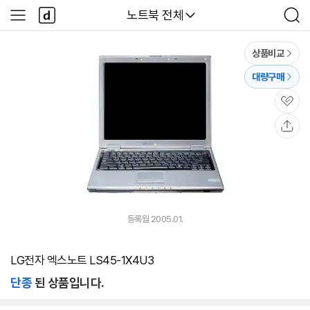
본문 바로가기
다
다나와
노트북 전체
사
검
나
이
색
와
드
메
메
상품비교
인
뉴
대량구매
관
심
공
유
등록월 2005.01.
LG전자 엑스노트 LS45-1X4U3
단종
된 상품입니다.