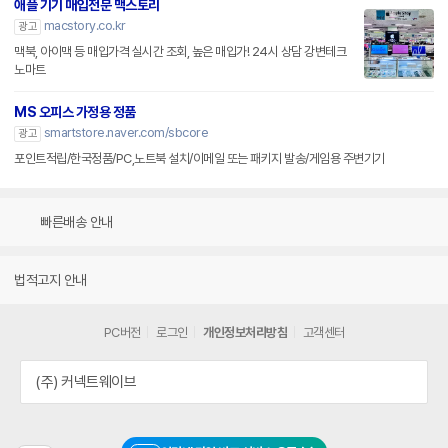
애플 기기 매입전문 맥스토리
macstory.co.kr
광고
맥북, 아이맥 등 매입가격 실시간 조회, 높은 매입가! 24시 상담 강변테크
노마트
MS 오피스 가정용 정품
smartstore.naver.com/sbcore
광고
포인트적립/한국정품/PC,노트북 설치/이메일 또는 패키지 발송/게임용 주변기기
빠른배송 안내
법적고지 안내
PC버전
로그인
개인정보처리방침
고객센터
(주) 커넥트웨이브