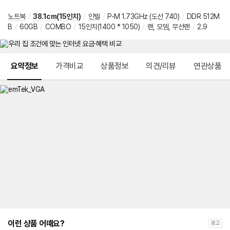
노트북
/
38.1cm(15인치)
/
인텔
/
P-M 1.73GHz (도선 740)
/
DDR 512M
B
/
60GB
/
COMBO
/
15인치(1400 * 1050)
/
랜, 모뎀, 무선랜
/
2.9
메뉴 네비게이션
요약정보
가격비교
상품정보
의견/리뷰
연관상품
이런 상품 어때요?
광고