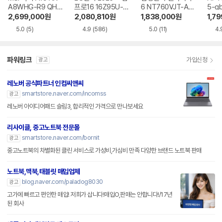
A8WHG-R9 QHD
프로16 16Z95U-G
6 NT760VJT-A51
5-g
+
S5WK
A
2,699,000
원
2,080,810
원
1,838,000
원
1,7
5.0
(5)
4.9
(586)
5.0
(11)
4.
파워링크
가입신청
광고
레노버 공식파트너 인컴씨앤씨
smartstore.naver.com/incomss
광고
레노버 아이디어패드 슬림3, 합리적인 가격으로 만나보세요
리사이클, 중고노트북 전문몰
smartstore.naver.com/bornit
광고
중고노트북의 차별화된 클린 서비스로 가성비,가심비 만족 다양한 브랜드 노트북 판매
노트북,맥북,태블릿 매입업체
blog.naver.com/paladog8030
광고
고가에 빠르고 편안한 매입! 저희가 삽니다!매입O,판매는 안합니다!/17년
된 회사