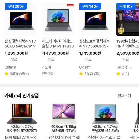
구매 260+
구매 140+
구매 10+
삼성 갤럭시북4 NT7
레노버 아이디어패드
삼성노트북 갤럭시북
199만+한컴+3
50XGR-A51A WIN1
슬림 3 14IPH11 83U
4 NT750XGR i5-1
HP 하이퍼엑스 
1 FPP(버젼UP설치)
Q005LKR 8GB
3세대 16G 256G 사
6 AI7 450 R
1,299,000
799,000
1,149,000
2,599,000
원
최저
원
원
업무용 학생용 사무용
무용 업무용 학생용 가
0 게이밍 노트
무료
무료
무료
무료
노트북 문스톤그레이
성비 노트북
Ckfarm
레노버
Ckfarm
HP공식파트너 이텍컴퓨터
네이버
네이버
페이
페이
리
리
리
4.91
(
999+
)
판매처2
4.92
(
319
)
5
(
4
)
별
별
별
뷰
뷰
뷰
점
점
점
수
수
수
카테고리 인기상품
전체보기
MSI 벡터 A16 HX
LG전자 2026 그램
삼성전자 갤럭시북
HP 