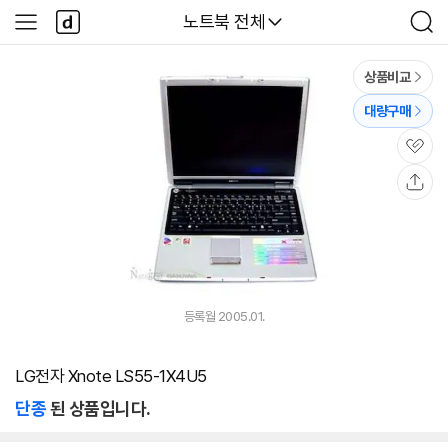
본문 바로가기
다
다나와
노트북 전체
사
검
나
이
색
와
드
메
메
상품비교
인
뉴
대량구매
관
심
공
유
등록월 2005.01.
LG전자 Xnote LS55-1X4U5
단종
된 상품입니다.