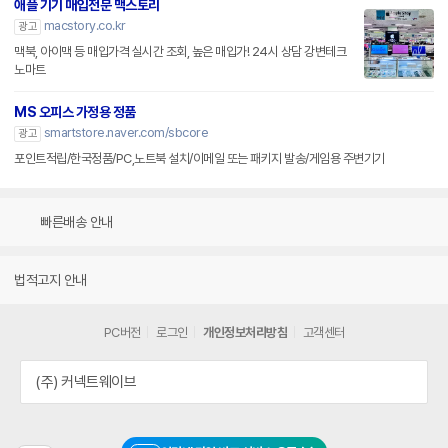
애플 기기 매입전문 맥스토리
macstory.co.kr
광고
맥북, 아이맥 등 매입가격 실시간 조회, 높은 매입가! 24시 상담 강변테크
노마트
MS 오피스 가정용 정품
smartstore.naver.com/sbcore
광고
포인트적립/한국정품/PC,노트북 설치/이메일 또는 패키지 발송/게임용 주변기기
빠른배송 안내
법적고지 안내
PC버전
로그인
개인정보처리방침
고객센터
(주) 커넥트웨이브