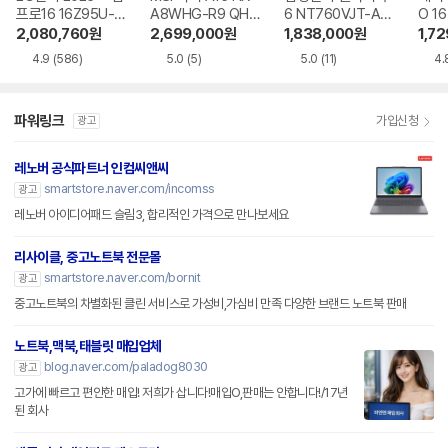
프로16 16Z95U-G
A8WHG-R9 QHD
6 NT760VJT-A51
O 16
S5WK
+
A
1-75
2,080,760
원
2,699,000
원
1,838,000
원
1,7
4.9
(586)
5.0
(5)
5.0
(11)
4.
파워링크
가입신청
광고
레노버 공식파트너 인컴씨앤씨
smartstore.naver.com/incomss
광고
레노버 아이디어패드 슬림3, 합리적인 가격으로 만나보세요
리사이클, 중고노트북 전문몰
smartstore.naver.com/bornit
광고
중고노트북의 차별화된 클린 서비스로 가성비,가심비 만족 다양한 브랜드 노트북 판매
노트북,맥북,태블릿 매입업체
blog.naver.com/paladog8030
광고
고가에 빠르고 편안한 매입! 저희가 삽니다!매입O,판매는 안합니다!/17년
된 회사