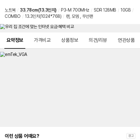
노트북
/
33.78cm(13.3인치)
/
P3-M 700MHz
/
SDR 128MB
/
10GB
/
COMBO
/
13.3인치(1024*768)
/
랜, 모뎀 , 무선랜
메뉴 네비게이션
요약정보
가격비교
상품정보
의견/리뷰
연관상품
이런 상품 어때요?
광고