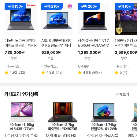
구매 190+
구매 210+
구매 260+
구매 10+
레노버 노트북 아이디
ASUS 비보북15 라이
삼성 갤럭시북4 NT7
199만+한컴+3
어패드 슬림3 라이젠R
젠 R5 윈도우11 재택
50XGR-A51A WIN1
HP 하이퍼엑스 
5 8GB 256GB 윈도
근무 싼 노트북
1 FPP(버젼UP설치)
6 AI7 450 R
739,000
629,000
1,299,000
2,599,000
원
원
원
우11
업무용 학생용 사무용
0 게이밍 노트
무료
무료
무료
무료
노트북 문스톤그레이
다원누리스토어
다원누리스토어
Ckfarm
HP공식파트너 이텍컴퓨터
네이버
네이버
네이버
페이
페이
페이
리
리
리
리
4.92
(
212
)
4.88
(
179
)
4.91
(
999+
)
5
(
4
)
별
별
별
별
뷰
뷰
뷰
뷰
점
점
점
점
수
수
수
수
카테고리 인기상품
전체보기
LG전자 2026 그램
MSI 벡터 A16 HX
삼성전자 갤럭시북
에이