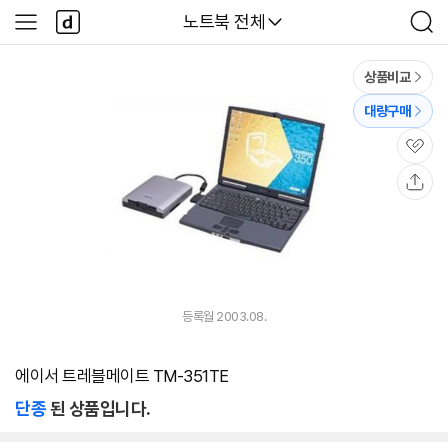
본문 바로가기
다
다나와
노트북 전체
사
검
나
이
색
와
드
메
메
상품비교
인
뉴
대량구매
관
심
공
유
등록월 2003.08.
에이서 트레블메이트 TM-351TE
단종
된 상품입니다.