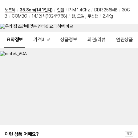
노트북
/
35.8cm(14.1인치)
/
인텔
/
P-M 1.4Ghz
/
DDR 256MB
/
30G
B
/
COMBO
/
14.1인치(1024*768)
/
랜, 모뎀 , 무선랜
/
2.4Kg
메뉴 네비게이션
요약정보
가격비교
상품정보
의견/리뷰
연관상품
이런 상품 어때요?
광고