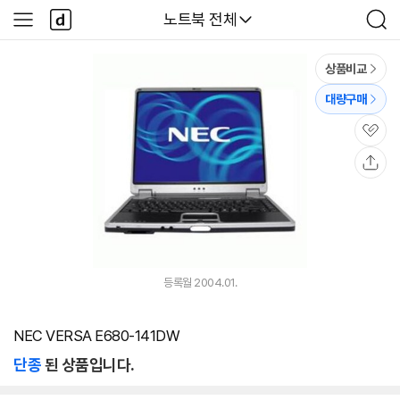
본문 바로가기
다
다나와
노트북 전체
사
검
나
이
색
와
드
메
메
상품비교
인
뉴
대량구매
관
심
공
유
등록월 2004.01.
NEC VERSA E680-141DW
단종
된 상품입니다.