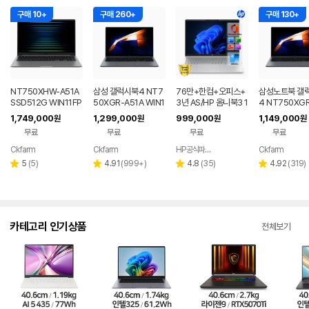
구매 10+
구매 260+
구매 130+
NT750XHW-A51A
삼성 갤럭시북4 NT7
76만+한컴+오피스+
삼성노트북 갤
SSD512G WIN11FP
50XGR-A51A WIN1
3년 AS/HP 옴니북3 1
4 NT750XGR 
P(버젼UP설치) 삼성
1 FPP(버젼UP설치)
6인치 사무용 대학생
3세대 16G 25
1,749,000
1,299,000
999,000
1,149,000
원
원
원
원
전자 갤럭시북5 노트
업무용 학생용 사무용
저렴한 대학생 노트북
무용 업무용 학
무료
무료
무료
무료
북
노트북 문스톤그레이
성비 노트북
Ckfarm
Ckfarm
HP공식파트너 이텍컴퓨터
Ckfarm
네이버
네이버
네이버
네이
페이
페이
페이
페이
리
리
리
리
5
(
5
)
4.91
(
999+
)
4.8
(
35
)
4.92
(
319
)
별
별
별
별
뷰
뷰
뷰
뷰
점
점
점
점
수
수
수
수
카테고리 인기상품
전체보기