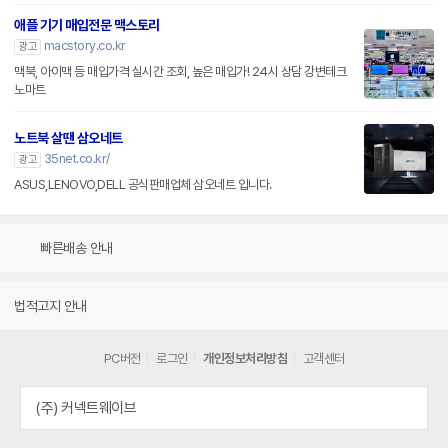
애플 기기 매입전문 맥스토리
macstory.co.kr
광고
맥북, 아이맥 등 매입가격 실시간 조회, 높은 매입가! 24시 상담 강변테크
노마트
노트북 살땐 삼오네트
35net.co.kr/
광고
ASUS,LENOVO,DELL 공식판매업체 삼오네트 입니다.
빠른배송 안내
법적고지 안내
PC버전
로그인
개인정보처리방침
고객센터
(주) 커넥트웨이브