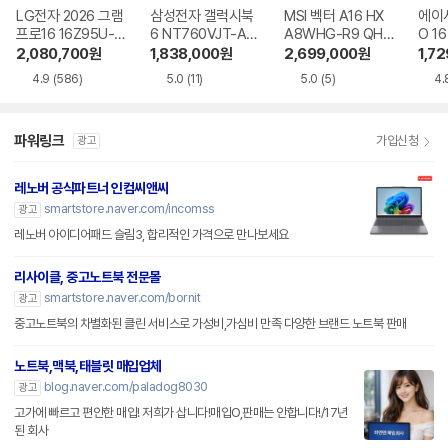
LG전자 2026 그램
삼성전자 갤럭시북
MSI 벡터 A16 HX
에이
프로16 16Z95U-G
6 NT760VJT-A51
A8WHG-R9 QHD
O 16
S5WK
A
+
1-75
2,080,700
원
1,838,000
원
2,699,000
원
1,7
4.9
(586)
5.0
(11)
5.0
(5)
4.
파워링크
가입신청
광고
레노버 공식파트너 인컴씨앤씨
smartstore.naver.com/incomss
광고
레노버 아이디어패드 슬림3, 합리적인 가격으로 만나보세요
리사이클, 중고노트북 전문몰
smartstore.naver.com/bornit
광고
중고노트북의 차별화된 클린 서비스로 가성비,가심비 만족 다양한 브랜드 노트북 판매
노트북,맥북,태블릿 매입업체
blog.naver.com/paladog8030
광고
고가에 빠르고 편안한 매입! 저희가 삽니다!매입O,판매는 안합니다!/17년
된 회사