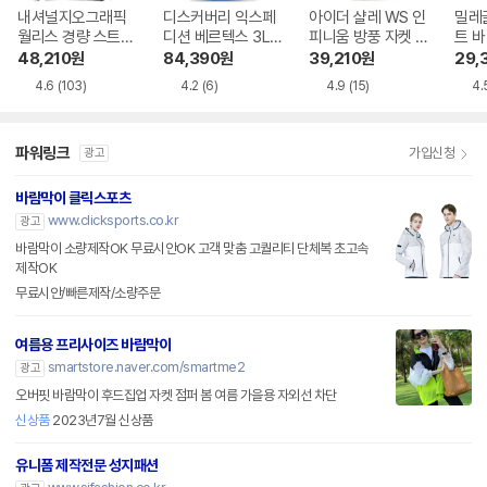
내셔널지오그래픽
디스커버리 익스페
아이더 샬레 WS 인
밀레
월리스 경량 스트레
디션 베르텍스 3L
피니움 방풍 자켓 D
트 
치 바람막이 점퍼 N
고어텍스 자켓 DM
MP23112W9
48,210
원
84,390
원
39,210
원
29,
232UJP910
WJ3A041-CBS
4.6
(103)
4.2
(6)
4.9
(15)
4.
파워링크
가입신청
광고
바람막이 클릭스포츠
www.clicksports.co.kr
광고
바람막이 소량제작OK 무료시안OK 고객 맞춤 고퀄리티 단체복 초고속
제작OK
무료시안/빠른제작/소량주문
여름용 프리사이즈 바람막이
smartstore.naver.com/smartme2
광고
오버핏 바람막이 후드집업 자켓 점퍼 봄 여름 가을용 자외선 차단
신상품
2023년7월 신상품
유니폼 제작전문 성지패션