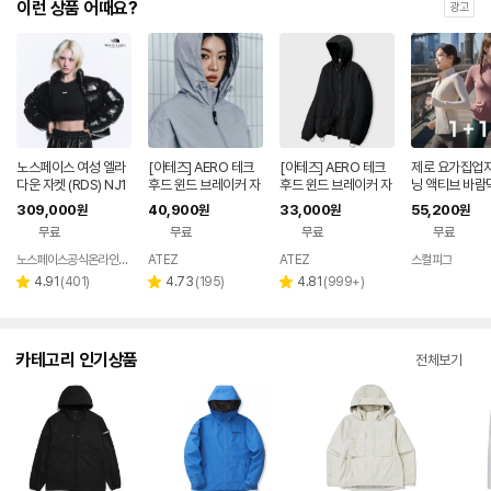
이런 상품 어때요?
광고
노스페이스 여성 엘라
[아테즈] AERO 테크
[아테즈] AERO 테크
제로 요가집업자
다운 자켓 (RDS) NJ1
후드 윈드 브레이커 자
후드 윈드 브레이커 자
닝 액티브 바람
DR82J
켓 그레이
켓
퍼 라인 자켓 1+
309,000
40,900
33,000
55,200
원
원
원
원
무료
무료
무료
무료
노스페이스공식온라인스토어
ATEZ
ATEZ
스컬피그
리
리
리
4.91
(
401
)
4.73
(
195
)
4.81
(
999+
)
별
별
별
뷰
뷰
뷰
점
점
점
수
수
수
카테고리 인기상품
전체보기