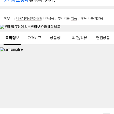
가격비교 중지
된 상품입니다.
아우터
/
바람막이점퍼(자켓)
/
여성용
/
부가기능
:
방풍
/
후드
/
봄·가을용
메뉴 네비게이션
요약정보
가격비교
상품정보
의견/리뷰
연관상품