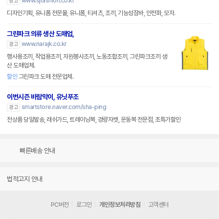
www.sjfashion.co.kr
광고
디자인기획, 유니폼 전문몰, 유니폼, 티셔츠, 조끼, 기능성잠바, 안전화, 모자.
그린파크 의류 생산 도매업,
www.narajk.co.kr
광고
행사용조끼, 작업용조끼, 자원봉사조끼, 노동조합조끼, 그린파크조끼 생
산 도매업체.
할인
그린파크 도매 전문업체.
이번시즌 바람막이, 유닛푸조
smartstore.naver.com/sha-ping
광고
전상품 당일발송, 래쉬가드, 트레이닝복, 경량자켓, 운동복 전문점, 초특가할인
빠른배송 안내
법적고지 안내
PC버전
로그인
개인정보처리방침
고객센터