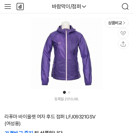
본문 바로가기
다
다나와
바람막이/점퍼
사
검
나
이
색
와
드
메
메
상품비교
인
뉴
관
심
공
유
1
2
등록월 2010.08.
라푸마 바이올렛 여자 후드 점퍼 LFJ09321GSV
(여성용)