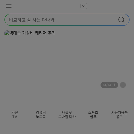
본문 바로가기
다
서
메
나
비
뉴
와
검
스
검색
색
더
어
보
를
기
입
력
해
주
세
요
배
페
14
/14
너
이
전
자
섹션 카테고리
지
체
동
보
롤
기
링
가전
컴퓨터
태블릿
스포츠
자동차용품
멈
TV
노트북
모바일·디카
골프
공구
춤