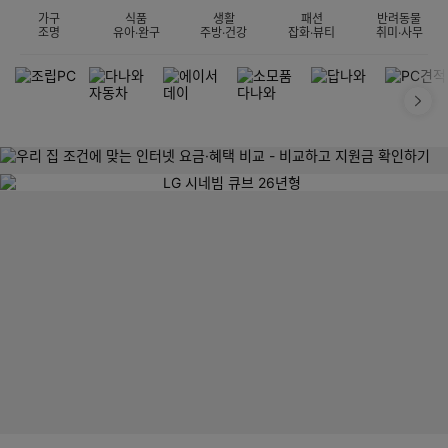
가구
식품
생활
패션
반려동물
조명
유아·완구
주방·건강
잡화·뷰티
취미·사무