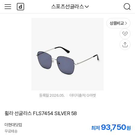
본문 바로가기
다
다나와
스포츠선글라스
사
검
나
이
색
와
드
메
메
상품비교
인
뉴
관
심
공
유
등록월 2026.05.
이미지출처: G마켓
휠라 선글라스 FLS7454 SILVER 58
더현대닷컴
93,750
최저
원
무료배송