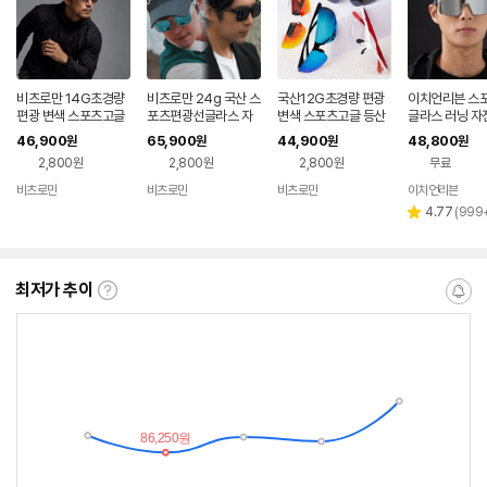
비츠로만 14G초경량
비츠로만 24g 국산 스
국산12G초경량 편광
이치언리븐 스포
편광 변색 스포츠고글
포츠편광선글라스 자
변색 스포츠고글 등산
글라스 러닝 자
자전거 골프 선글라스
전거 러닝 등산 야구 테
낚시 선글라스
글 골프 편광 
46,900
65,900
44,900
48,800
원
원
원
원
니스 마라톤 골프 낚시
고글
2,800원
2,800원
2,800원
무료
극강의편안함
비츠로만
비츠로만
비츠로만
이치언리븐
리
4.77
(
999
별
뷰
점
수
최저가 추이
최
알
저
림
가
받
추
는
이
중
란?