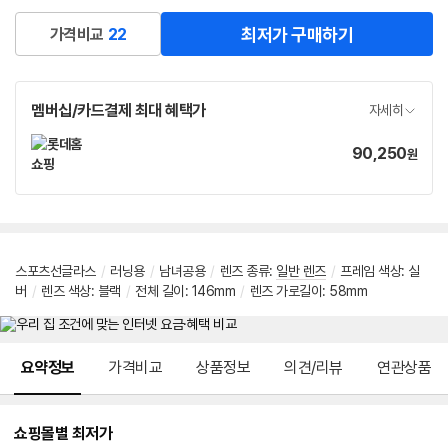
최저가 구매하기
가격비교
22
멤버십/카드결제 최대 혜택가
자세히
90,250
가
원
격
스포츠선글라스
/
러닝용
/
남녀공용
/
렌즈 종류
:
일반 렌즈
/
프레임 색상
:
실
버
/
렌즈 색상
:
블랙
/
전체 길이
:
146mm
/
렌즈 가로길이
:
58mm
메뉴 네비게이션
요약정보
가격비교
상품정보
의견/리뷰
연관상품
쇼핑몰별 최저가