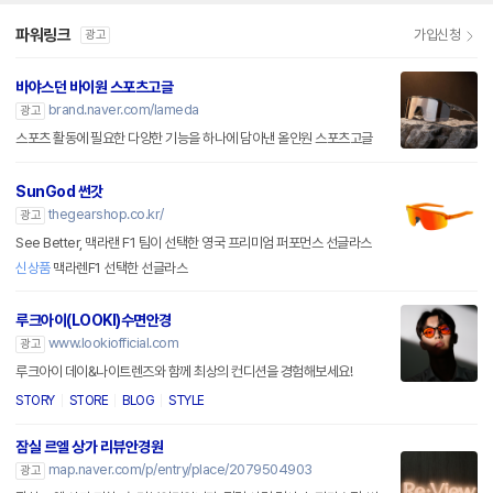
파워링크
가입신청
광고
바야스던 바이원 스포츠고글
brand.naver.com/lameda
광고
스포츠 활동에 필요한 다양한 기능을 하나에 담아낸 올인원 스포츠고글
SunGod 썬갓
thegearshop.co.kr/
광고
See Better, 맥라랜 F1 팀이 선택한 영국 프리미엄 퍼포먼스 선글라스
신상품
맥라렌F1 선택한 선글라스
루크아이(LOOKI)수면안경
www.lookiofficial.com
광고
루크아이 데이&나이트렌즈와 함께 최상의 컨디션을 경험해보세요!
STORY
STORE
BLOG
STYLE
잠실 르엘 상가 리뷰안경원
map.naver.com/p/entry/place/2079504903
광고