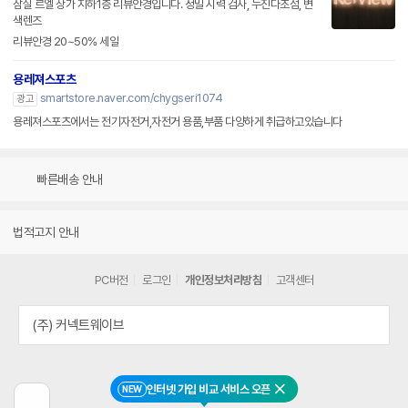
잠실 르엘 상가 지하1층 리뷰안경입니다. 정밀 시력 검사, 누진다초점, 변
색렌즈
리뷰안경 20~50% 세일
용레져스포츠
smartstore.naver.com/chygseri1074
광고
용레져스포츠에서는 전기자전거,자전거 용품,부품 다양하게 취급하고있습니다
빠른배송 안내
법적고지 안내
PC버전
로그인
개인정보처리방침
고객센터
(주) 커넥트웨이브
인터넷 가입 비교 서비스 오픈
NEW
닫기
이