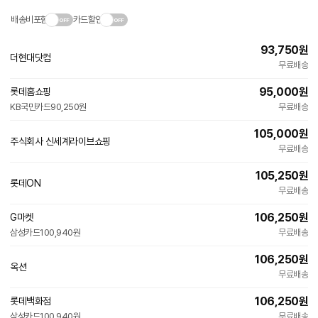
배송비포함
카드할인
93,750
원
더현대닷컴
무료배송
95,000
원
롯데홈쇼핑
KB국민카드
90,250원
무료배송
105,000
원
주식회사 신세계라이브쇼핑
무료배송
105,250
원
롯데ON
무료배송
106,250
원
G마켓
삼성카드
100,940원
무료배송
106,250
원
옥션
무료배송
106,250
원
롯데백화점
삼성카드
100,940원
무료배송