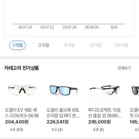
1개월
3개월
6개월
12개월
24개월
카테고리 인기상품
전체보기
오클리 EV 제로 패
오클리 홀브룩 XXL
루디프로젝트 익셉
오클
스 OO9313-0638
프리즘 딥워터 편광
션 플립 업 SN967
핏 O
OO9487-0661
306
204,400
원
226,541
원
295,000
원
165
4.9
(69)
5.0
(4)
4.8
(8)
4.