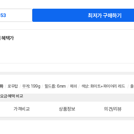
최저가 구매하기
53
 혜택가
화
/
로우탑
/
무게
:
199g
/
힐드롭
:
6mm
/
메쉬
/
색상: 화이트+파이어리 레드
/
출
가격비교
상품정보
의견/리뷰