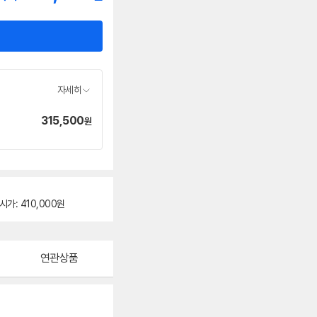
자세히
315,500
가
원
격
시가: 410,000원
연관상품