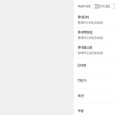
배송비포함
카드할인
롯데ON
롯데카드
315,500원
롯데백화점
롯데카드
315,500원
롯데홈쇼핑
현대카드
367,800원
G마켓
11번가
옥션
쿠팡