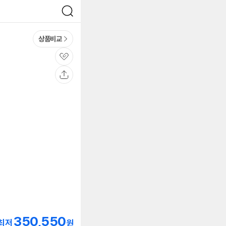
검
색
상품비교
관
심
공
유
350,550
최저
원