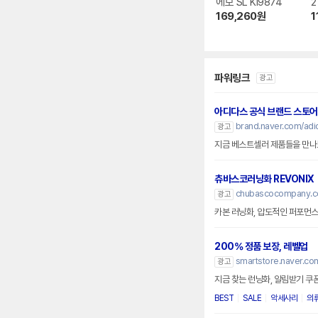
에보 SL KI9874
2
169,260
원
1
파워링크
광고
아디다스 공식 브랜드 스토어
brand.naver.com/adi
광고
지금 베스트셀러 제품들을 만나
츄바스코러닝화 REVONIX
chubascocompany.c
광고
200% 정품 보장, 레벨업
smartstore.naver.co
광고
지금 찾는 런닝화, 알림받기 쿠
BEST
SALE
악세사리
의