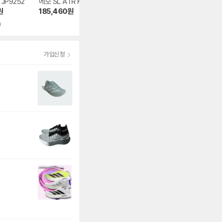
 JP9252
에보 SL ATR KK2
FN8455-100
보스턴 13 M JQ9
683
26
원
185,460
원
107,677
원
98,990
원
)
4.8
(67)
4.5
(19)
가입신청