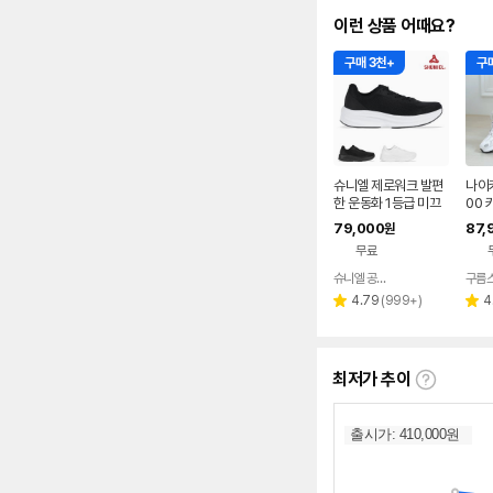
이런 상품 어때요?
구매 3천+
구매
슈니엘 제로워크 발편
나이키
한 운동화 1등급 미끄
00 
럼방지 키높이 런닝화
성 
79,000
87,
원
실버
무료
슈니엘 공식 온라인스토어
구름
네이버
페이
리
4.79
(
999+
)
4
별
별
뷰
점
점
수
최저가 추이
최
저
가
추
이
란?