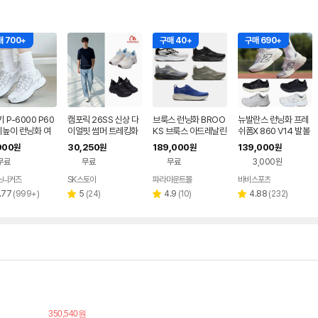
 700+
구매 40+
구매 690+
 P-6000 P60
캠포릭 26SS 신상 다
브룩스 런닝화 BROO
뉴발란스 런닝화 프레
키높이 런닝화 여
이얼핏 썸머 트레킹화
KS 브룩스 아드레날린
쉬폼X 860 V14 발볼
운동화 여름 메탈릭
남성
GTS 25 워킹화 남자
넓은 발편한 경량 마라
900
30,250
189,000
139,000
원
원
원
원
 화이트
러닝화 (5colors)
톤화 안정화 운동화
무료
무료
무료
3,000원
스니커즈
SK스토아
파라마운트몰
바비스포츠
네이
네이버
버페
페이
리
리
리
리
.77
(
999+
)
5
(
24
)
4.9
(
10
)
4.88
(
232
)
별
별
별
이
뷰
뷰
뷰
뷰
점
점
점
수
수
수
수