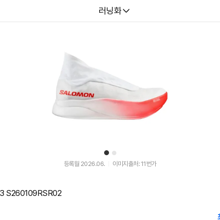
다나와
러닝화
1
2
등록월 2026.06.
이미지출처: 11번가
 S260109RSR02