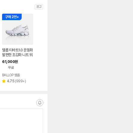
광고
구매 2천+
밸롭 티바트1.0 운동화
발편한 조깅화 니트 워
킹화
61,000
원
무료
BALLOP 밸롭
리
4.75
(
999+
)
별
뷰
점
수
알
림
받
는
중