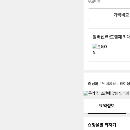
무료배송
가격비교
멤버십/카드결제 최대
러닝화
/
남녀공용
/
레이싱
메뉴 네비게이션
요약정보
쇼핑몰별 최저가