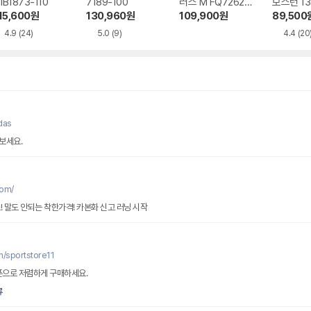
 IB1873-110
7189-100
러스 M FQ7262-1
보스턴 13
01
15,600
원
130,960
원
109,900
원
89,500
4.9
(24)
5.0
(9)
4.4
(20
das
보세요.
om/
카본 러닝화, 압도적인 퍼포먼스! 말도 안되는 착한가격! 카본화 신고 러닝 시작
m/sportstore11
폰으로 저렴하게 구매하세요.
류