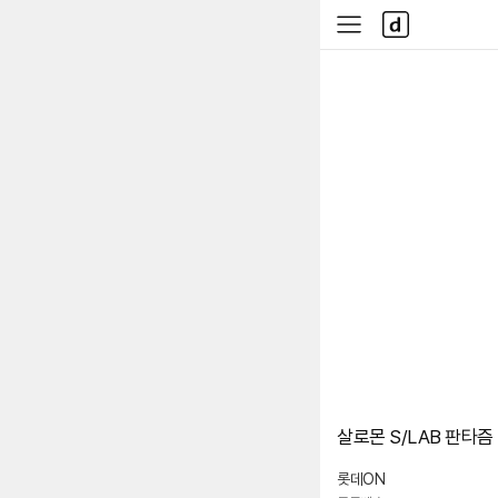
본문 바로가기
다
사
나
이
와
드
메
메
인
뉴
살로몬 S/LAB 판타즘 3
롯데ON