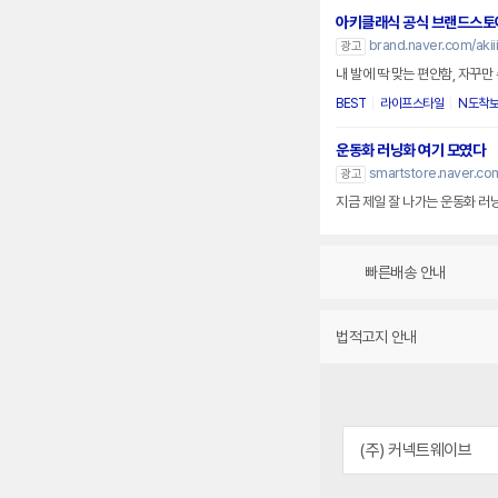
아키클래식 공식 브랜드스토
brand.naver.com/akiii
광고
내 발에 딱 맞는 편안함, 자꾸
BEST
라이프스타일
N도착
운동화 러닝화 여기 모였다
smartstore.naver.co
광고
지금 제일 잘 나가는 운동화 러
빠른배송 안내
법적고지 안내
(주) 커넥트웨이브