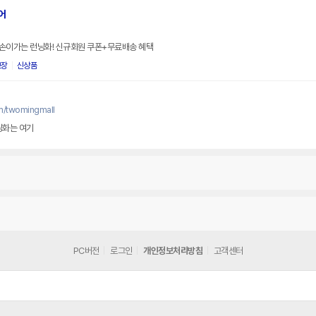
어
만 손이가는 런닝화! 신규회원 쿠폰+무료배송 혜택
보장
신상품
m/twomingmall
닝화는 여기
PC버전
로그인
개인정보처리방침
고객센터