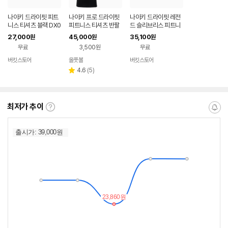
나이키 드라이핏 피트
나이키 프로 드라이핏
나이키 드라이핏 레전
니스 티셔츠 블랙 DX0
피트니스 티셔츠 반팔
드 슬리브리스 피트니
990-010
헬스티 운동복
스 티셔츠 블랙 DX09
27,000
45,000
35,100
원
원
원
92-010
무료
3,500원
무료
버킷스토어
올풋볼
버킷스토어
리
4.6
(
5
)
별
뷰
점
수
최저가 추이
최
알
저
림
가
받
추
는
이
중
란?