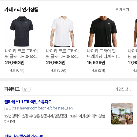
카테고리 인기상품
전체보기
나이키 코트 드라이
나이키 코트 드라이
나이키 드라이 핏
나이키
핏 폴로 DH0858-
핏 폴로 DH0858-1
트레이닝 티셔츠 IO
닝 플
010
00
1426-010
O14
29,963
원
29,963
원
15,939
원
17,9
4.9
(641)
4.9
(369)
4.8
(211)
4.
파워링크
가입신청
광고
필라테스1:1프라이빗스튜디오
talk.naver.com/profile/c/pilates_zen
광고
12년경력의 원장-수많은 성공사례/힐링공간 1:1프라이빗센터에서 경험
하세요!
피트니스 헬스윙 엑스코어