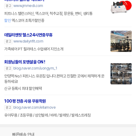
www.jmmedi.com
광고
피트니스 밸런스머신, 엑스코어, 척추교정, 장운동, 변비, 생리통
할인
엑스코어 초특가할인중
데일리앤핏 헬스24시연중무휴
www.dailynfit.com
광고
가족쉐어 PT 필라테스 수업쉐어 지인소개
회원님들의 포텐셜을 ON !
blog.naver.com/uongym_1
광고
안양역 No.1 피트니스 유온짐 입니다.편하고 친절한 곳에서 쾌적하게 운
동하세요!
신규 등록시 최대 할인혜택
100평 전층 사용 무용학원
blog.naver.com/ellamove
광고
유아무용 / 초등무용 / 성인발레 / 바레 / 발레핏 / 발레스트레칭
빠른배송 안내