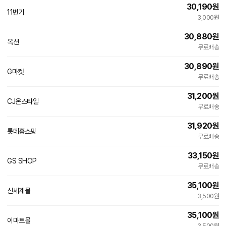
30,190
원
11번가
빠른배송
3,000원
30,880
원
옥션
무료배송
30,890
원
G마켓
무료배송
31,200
원
CJ온스타일
무료배송
31,920
원
롯데홈쇼핑
무료배송
33,150
원
GS SHOP
무료배송
35,100
원
신세계몰
3,500원
35,100
원
이마트몰
3,500원