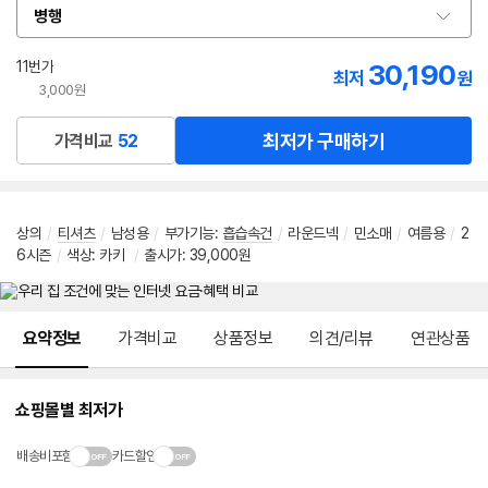
병행
옵
션
선
11번가
30,190
최저
원
택
3,000원
최저가 구매하기
가격비교
52
상의
/
티셔츠
/
남성용
/
부가기능
:
흡습속건
/
라운드넥
/
민소매
/
여름용
/
2
6시즌
/
색상: 카키
/
출시가: 39,000원
메뉴 네비게이션
요약정보
가격비교
상품정보
의견/리뷰
연관상품
쇼핑몰별 최저가
배송비포함
카드할인