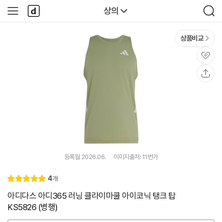
본문 바로가기
다
다나와
상의
사
검
나
이
색
와
드
메
메
상품비교
인
뉴
관
심
공
유
등록월 2026.06.
이미지출처: 11번가
리
4
개
별
5.
뷰
점
0
아디다스 아디365 러닝 클라이마쿨 아이코닉 탱크 탑
KS5826 (병행)