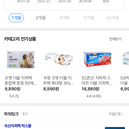
1개월
3개월
6개월
12개월
24개월
카테고리 인기상품
전체보기
코멧 더블 지퍼백
쿠팡 코멧 더블 지
SC존슨 지퍼락 스
GS
혼합팩 중형 50매
퍼백 특대형 30x3
마트 더블 지퍼백
더블 
+ 대형 50매
5cm 60매
냉장용 (대) 160매
0매
9,890
원
8,990
원
16,880
원
6,9
5.0
(1)
4.8
(436)
파워링크
가입신청
광고
국산지퍼백 박스몰