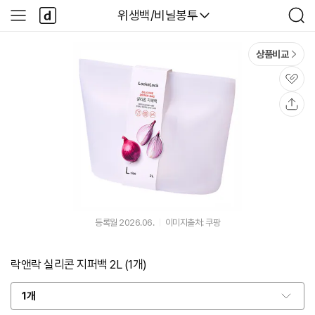
본문 바로가기
다
다나와
위생백/비닐봉투
사
검
나
이
색
와
드
메
메
상품비교
인
뉴
관
심
공
유
등록월 2026.06.
이미지출처: 쿠팡
락앤락 실리콘 지퍼백 2L (1개)
1개
옵
션