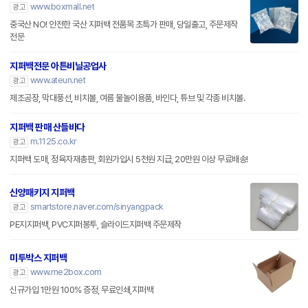
www.boxmall.net
광고
중국산 NO! 안전한 국산 지퍼백 전품목 초특가 판매, 당일출고, 주문제작
전문
지퍼백전문 아튼비닐공업사
www.ateun.net
광고
제조공장, 막대풍선, 비치볼, 여름 물놀이용품, 바인다, 튜브 및 각종 비치볼.
지퍼백 판매 산들바다
m.1125.co.kr
광고
지퍼백 도매, 정육자재총판, 회원가입시 5천원 지급, 20만원 이상 무료배송!
신양패키지 지퍼백
smartstore.naver.com/sinyangpack
광고
PE지지퍼백, PVC지퍼봉투, 슬라이드지퍼백 주문제작
미투박스 지퍼백
www.me2box.com
광고
신규가입 1만원 100% 증정, 무료인쇄,지퍼백