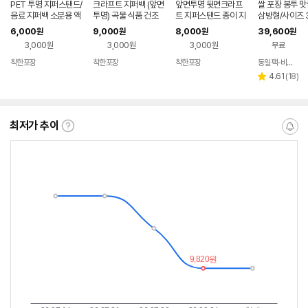
PET 투명 지퍼스탠드/
크라프트 지퍼백 (앞면
앞면투명 뒷면크라프
쌀 포장 봉투 
음료 지퍼백 소분용 액
투명) 곡물 식품 건조
트 지퍼스탠드 종이 지
삼방형/사이즈 3
체류 육수 포장 5가지
소분 잡곡 분말 봉투 4
퍼백 곡물 건조 식품 분
0매입
6,000
9,000
8,000
39,600
원
원
원
원
사이즈 [100장]
가지 사이즈 [100장]
말 봉투 6가지 사이즈
3,000원
3,000원
3,000원
무료
[100장]
착한포장
착한포장
착한포장
동일팩-비닐포장지생산전문
네이버
네이버
네이버
페이
페이
페이
리
4.61
(
18
)
별
뷰
점
수
최저가 추이
최
알
저
림
가
받
추
는
이
중
란?