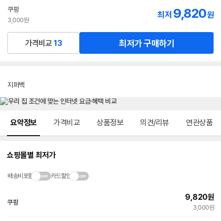
선
쿠팡
9,820
최저
원
택
3,000원
최저가 구매하기
가격비교
13
지퍼백
메뉴 네비게이션
요약정보
가격비교
상품정보
의견/리뷰
연관상품
쇼핑몰별 최저가
배송비포함
카드할인
9,820
원
쿠팡
3,000원