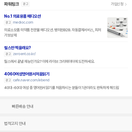
파워링크
가입신청
광고
No.1 의료용품 메디오션
medioc.com
광고
의료소모품 의약품 전문몰 메디오션. 병의원B2B. 자동결제서비스, 최저
가보상제
릴스만 찍을래요?
zeroent.co.kr/
광고
릴스에서 끝낼 재능인가요? 이제 라이브 크리에이터에 도전하세요.
4060여성영어원서처음읽기
cafe.naver.com/ebend
광고
40대~60대 여성 중 영어원서읽기를 처음하시는 분들이 1권이라도 완독하게 해드림
빠른배송 안내
법적고지 안내