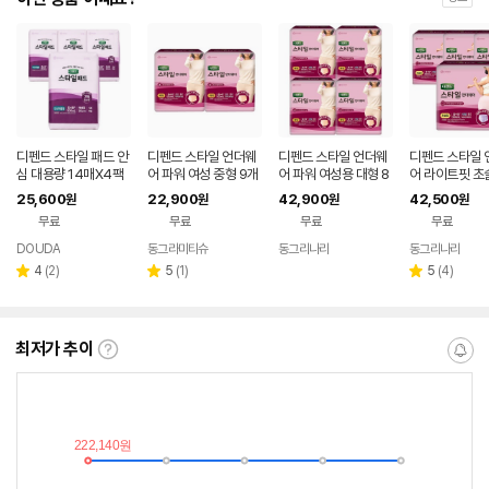
디펜드 스타일 패드 안
디펜드 스타일 언더웨
디펜드 스타일 언더웨
디펜드 스타일 
심 대용량 14매X4팩
어 파워 여성 중형 9개
어 파워 여성용 대형 8
어 라이트핏 초
입 x 2팩
개입 4팩 성인 기저귀
성용 대형 9개입
25,600
22,900
42,900
42,500
원
원
원
원
팩
무료
무료
무료
무료
DOUDA
동그라미티슈
동그리나라
동그리나라
네이버
네이버
네
페이
페이
페
리
리
리
4
(
2
)
5
(
1
)
5
(
4
)
별
별
별
뷰
뷰
뷰
점
점
점
수
수
수
최저가 추이
최
알
저
림
가
받
추
는
이
중
란?