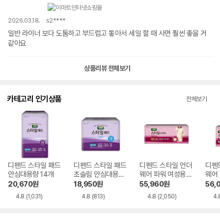
2026.03.18.
s2****
일반 라이너 보다 도톰하고 부드럽고 돟아서 세일 할 때 사면 훨씬 좋을 거
같아요
상품리뷰 전체보기
카테고리 인기상품
전체보기
디펜드 스타일 패드
디펜드 스타일 패드
디펜드 스타일 언더
디펜
안심대용량 14개
초슬림 안심대용량
웨어 파워 여성용
웨어 
12개
대형 16개
형 2
20,670
원
18,950
원
55,960
원
56,
4.8
(1,031)
4.8
(813)
4.8
(2,050)
4.