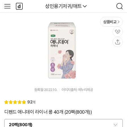
본문 바로가기
다
다나와
성인용기저귀/매트
사
검
나
이
색
와
드
메
메
상품비교
인
뉴
관
심
공
유
등록월 2022.10.
이미지출처: 에누리제공
리
92
개
별
4.
뷰
점
9
디펜드 애니데이 라이너 롱 40개 (20팩(800개))
20팩(800개)
옵