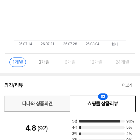
1개월
3개월
6개월
12개월
24개월
의견/리뷰
더보기
92
다나와 상품의견
쇼핑몰 상품리뷰
5점
90%
4.8
92
4점
5%
3점
4%