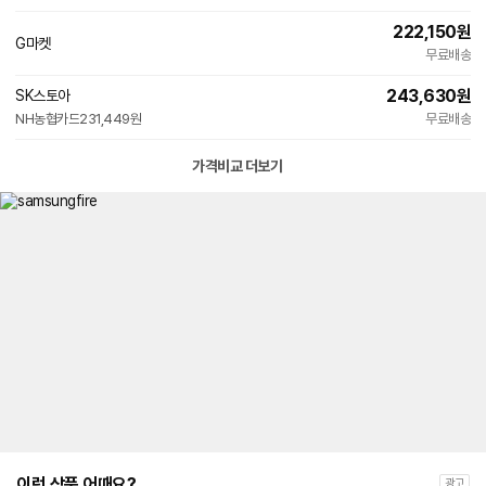
222,150
원
G마켓
무료배송
243,630
원
SK스토아
NH농협카드
231,449원
무료배송
가격비교 더보기
이런 상품 어때요?
광고