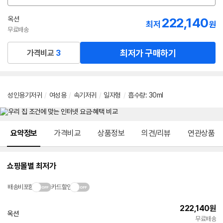
션
선
옥션
222,140
최저
원
택
무료배송
최저가 구매하기
가격비교
3
성인용기저귀
/
여성용
/
속기저귀
/
일자형
/
흡수량
:
30ml
메뉴 네비게이션
요약정보
가격비교
상품정보
의견/리뷰
연관상품
쇼핑몰별 최저가
배송비포함
카드할인
222,140
원
옥션
무료배송