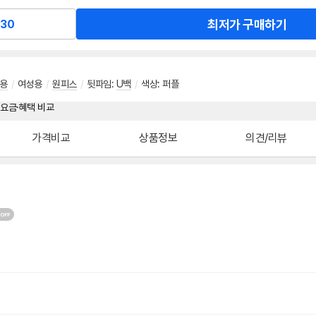
최저가 구매하기
30
용
/
여성용
/
원피스
/
뒷파임
:
U백
/
색상
:
퍼플
가격비교
상품정보
의견/리뷰