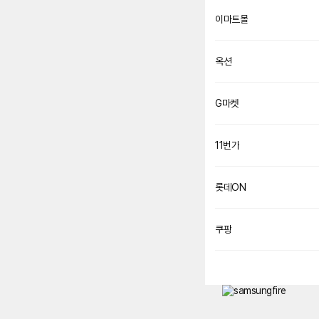
이마트몰
옥션
G마켓
11번가
롯데ON
쿠팡