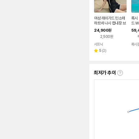
여성 래쉬가드 민소매
록시
하트넥 나시 캡내장 브
드 W
라탑 YSB5204
24,900
59,
원
2,500원
서프닉
록시
리
5
(
2
)
별
뷰
점
수
최저가 추이
최
저
가
추
이
란?