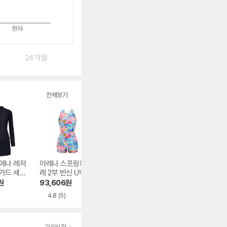
24개월
전체보기
에나 레저
아레나 스프링피오
아레나 썸머쉘 원피
아레나 레이시 원
가드 세트
레 2부 반신 U백 A
스수영복 U백 A5F
스 더블 크로스 스
04 BLK
6SL1LS02BLU
L1LS01BLK
트랩백 A6SL1LO
원
93,606
원
92,650
원
83,010
원
0ORG
4.8
(5)
5.0
(6)
가입신청