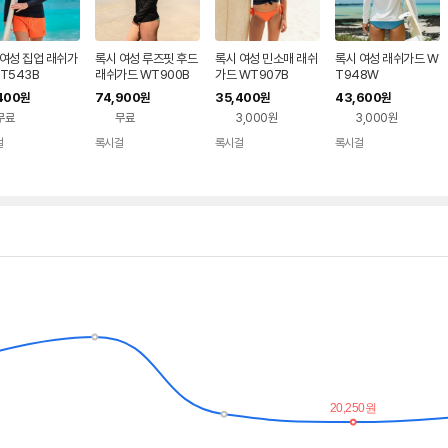
 여성 집업 래쉬가
록시 여성 루즈핏 후드
록시 여성 민소매 래쉬
록시 여성 래쉬가드 W
T543B
래쉬가드 WT900B
가드 WT907B
T948W
400
74,900
35,400
43,600
원
원
원
원
무료
무료
3,000원
3,000원
걸
록시걸
록시걸
록시걸
네이버
네이버
네이버
네이버
페이
페이
페이
페이