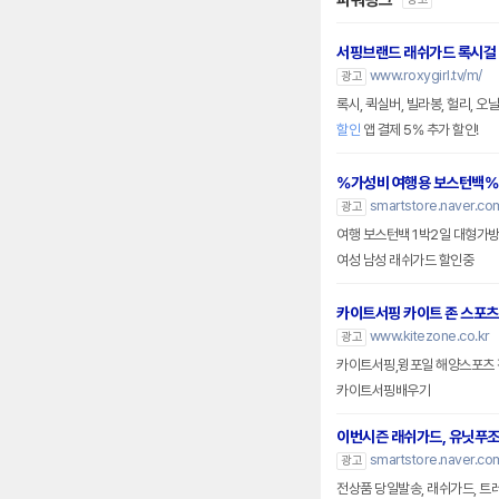
파워링크
서핑브랜드 래쉬가드 록시걸
www.roxygirl.tv/m/
광고
록시, 퀵실버, 빌라봉, 헐리, 
할인
앱 결제 5% 추가 할인!
%가성비 여행용 보스턴백%
smartstore.naver.c
광고
여행 보스턴백 1박2일 대형가
여성 남성 래쉬가드 할인중
카이트서핑 카이트 존 스포츠
www.kitezone.co.kr
광고
카이트서핑,윙포일 해양스포츠 
카이트서핑배우기
이번시즌 래쉬가드, 유닛푸
smartstore.naver.co
광고
전상품 당일발송, 래쉬가드, 트