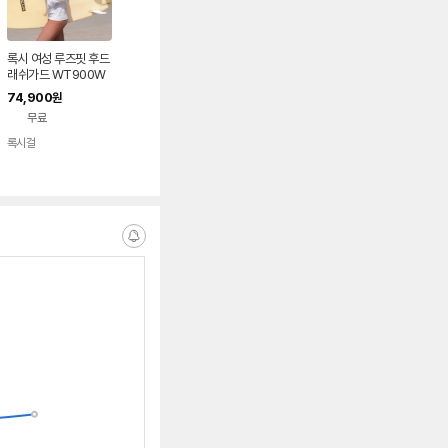
록시 여성 루즈핏 후드
래쉬가드 WT900W
74,900
원
무료
록시걸
네이버
페이
알
림
받
는
중