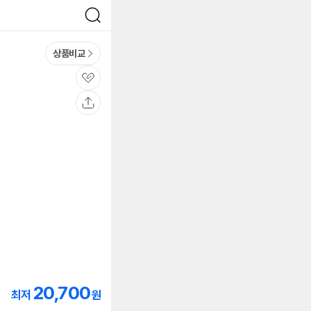
검
색
상품비교
관
심
공
유
20,700
최저
원