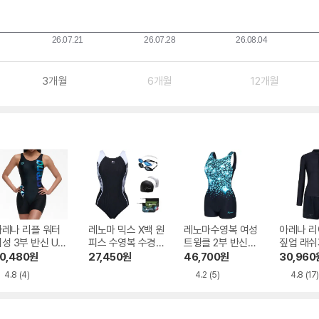
3개월
6개월
12개월
아레나 리플 워터
레노마 믹스 X백 원
레노마수영복 여성
아레나 리
성 3부 반신 U백
피스 수영복 수경
트윙클 2부 반신수
짚업 래쉬
6BL1PL67BLK
수모세트 LS2F806
영복 민트 RN-LF2
A3BL1PS
0,480
원
27,450
원
46,700
원
30,960
SET_BK
E061-MN
4.8
(4)
4.2
(5)
4.8
(17)