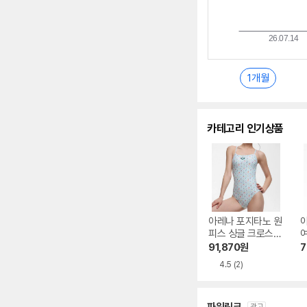
1개월
카테고리 인기상품
아레나 포지타노 원
피스 싱글 크로스
여
스트랩백 A6BL1LO
A
91,870
원
7
14 MNT
4.5
(2)
광고