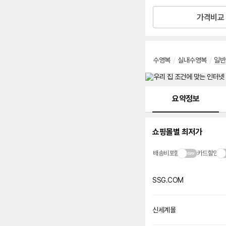
가격비교
수영복
/
실내수영복
/
일반
메뉴 네비게이션
요약정보
쇼핑몰별 최저가
배송비포함
카드할인
SSG.COM
신세계몰