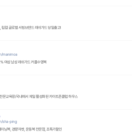
오닐, 립컬 글로벌 서핑브랜드 래쉬가드 당일출고!
om/manimoa
방% 여성 남성 래쉬가드 커플수영복
전문교육장/국내에서 제일 활성화된 카이트존클럽 하우스
조
m/sha-ping
레이닝복, 경량자켓, 운동복 전문점, 초특가할인