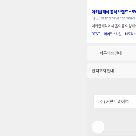
아키클래식 공식 브랜드스토
brand.naver.com/akiii
광고
아키클래식에서 올여름 여성래쉬가드
BEST
라이프스타일
N도착
빠른배송 안내
법적고지 안내
(주) 커넥트웨이브
이
전