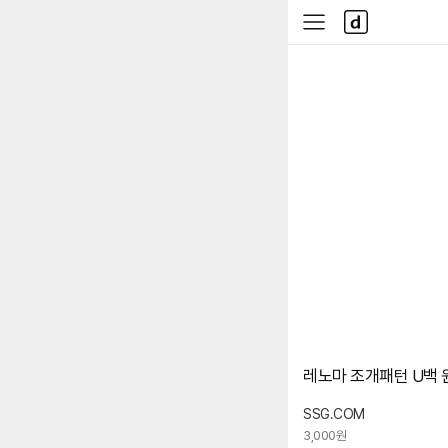
본문 바로가기
다
사
나
이
와
드
메
메
인
뉴
레노마 조개패턴 U백 원
SSG.COM
3,000원