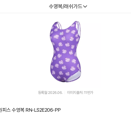
다나와
수영복/래쉬가드
등록월 2026.06.
이미지출처: 11번가
피스 수영복 RN-LS2E206-PP