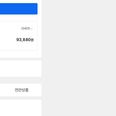
자세히
93,880
가
원
격
연관상품