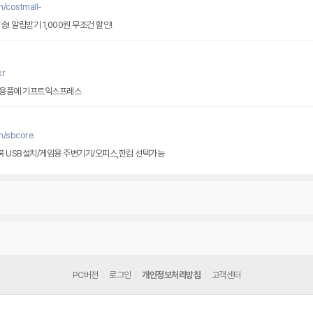
/costmall-
! 알림받기 1,000원 무조건 할인!
kr
프용품에 기프트익스프레스
m/sbcore
북 USB설치/게임용 주변기기/오피스,한컴 선택가능
PC버전
로그인
개인정보처리방침
고객센터