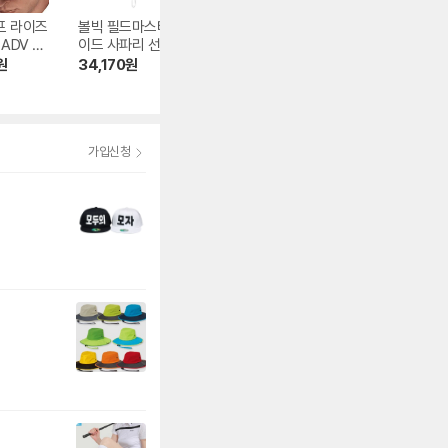
프 라이즈
볼빅 필드마스터 와
나이키골프 드라이
타이틀리스트 투
ADV 스
이드 사파리 선햇
핏 ADV 라이즈 스
퍼포먼스 메쉬 TH
스 스트럭
화이트
트럭쳐 스우시플렉
5ATPMA-01
원
34,170
원
30,600
원
33,420
원
36-010
스 캡 FB5633-01
4.9
(171)
4.6
(46)
0
가입신청