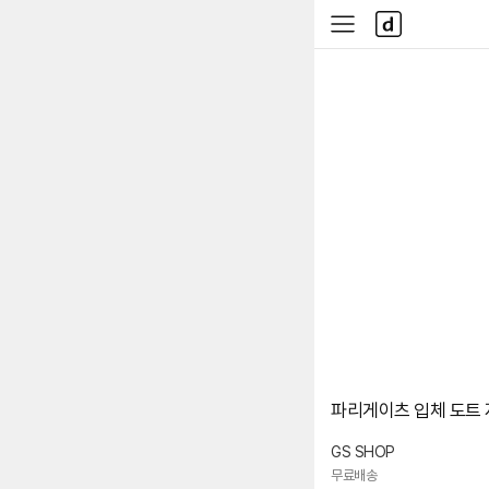
본문 바로가기
다
사
나
이
와
드
메
메
인
뉴
파리게이츠 입체 도트 자
GS SHOP
무료배송