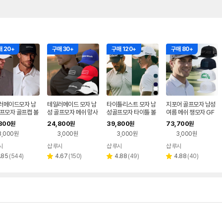
 20+
구매 30+
구매 120+
구매 80+
러메이드모자 남
테일러메이드 모자 남
타이틀리스트 모자 남
지포어 골프모자 남성
골프모자 골프캡 볼
성 골프모자 메쉬 망사
성골프모자 타이틀 볼
여름 메쉬 챙모자 GF
캡 챙 볼캡
캡 챙 PRO V1
ORE G4 멀티포켓백
800
24,800
39,800
73,700
원
원
원
원
구성
3,000원
3,000원
3,000원
3,000원
시
샵 루시
샵 루시
샵 루시
리
리
리
리
.85
(
544
)
4.67
(
150
)
4.88
(
49
)
4.88
(
40
)
별
별
별
뷰
뷰
뷰
뷰
점
점
점
수
수
수
수