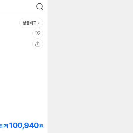
검
색
상품비교
관
심
공
유
100,940
최저
원