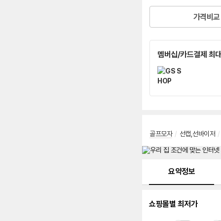
가격비교
멤버십/카드결제 최대
골프모자
/
선캡,선바이저
/
메뉴 네비게이션
요약정보
쇼핑몰별 최저가