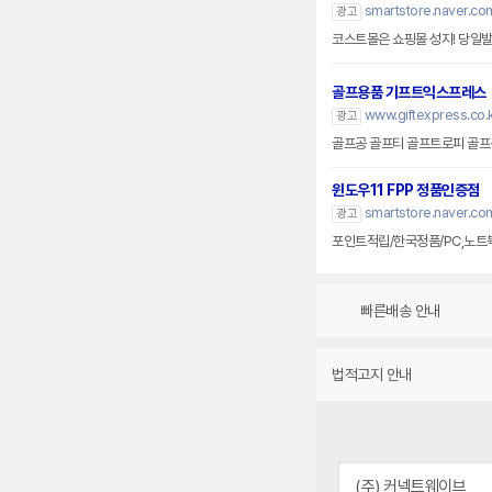
smartstore.naver.com
광고
코스트몰은 쇼핑몰 성지! 당일발송
골프용품 기프트익스프레스
www.giftexpress.co.
광고
골프공 골프티 골프트로피 골
윈도우11 FPP 정품인증점
smartstore.naver.co
광고
포인트적립/한국정품/PC,노트
빠른배송 안내
법적고지 안내
(주) 커넥트웨이브