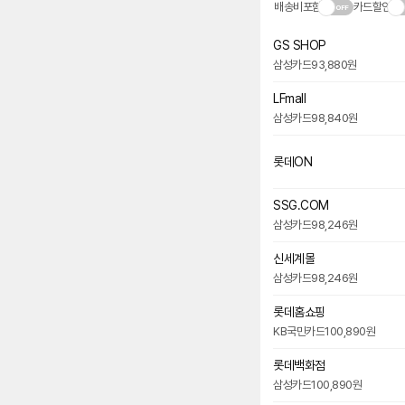
배송비포함
카드할인
GS SHOP
삼성카드
93,880원
LFmall
삼성카드
98,840원
롯데ON
SSG.COM
삼성카드
98,246원
신세계몰
삼성카드
98,246원
롯데홈쇼핑
KB국민카드
100,890원
롯데백화점
삼성카드
100,890원