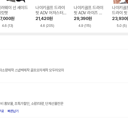
캘러웨이 선 셰이드
나이키골프 드라이
나이키골프 드라이
나이키골
버킷햇
핏 ADV 어저스터블
핏 ADV 라이즈 스
드라이 핏 
캡 FB5636-010
트럭쳐 스우시플렉
우시플렉
7,000
원
21,420
원
29,390
원
23,930
스 캡 FB5633-10
처 캡 II17
4.6
(13)
4.6
(205)
4.9
(115)
5.0
(5)
0
자소량제작 스냅백제작 골프모자제작 모두의모자
비 홍보물, 초특가할인, 소량/대량, 단체선물전문
무료
빠른납기