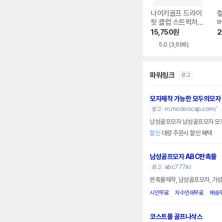
나이키골프 드라이
핏 클럽 스트럭처
스우시 캡 모자 FB5
15,750
원
2
625-010
5.0
(3,698)
파워링크
광고
모자제작 가능한 모두의모자
m.modoocap.com/
광고
남성골프모자 남성골프모자 모
할인
대량 주문시 할인 혜택
남성골프모자 ABC판촉물
abc777.kr
광고
판촉물제작, 남성골프모자, 가성
시안무료
자수인쇄무료
배송
코스트몰 골프니삭스