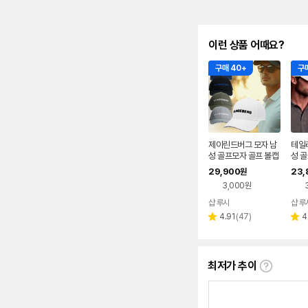
이런 상품 어때요?
구매 40+
구매
제이린드버그 모자 남
테일
성 골프모자 골프 볼캡
성 
챙 LCHENNRIC
캡
29,900
23,
원
3,000원
샵 루시
샵 루
리
4.91
(
47
)
4
별
별
뷰
점
점
수
최저가 추이
최
저
가