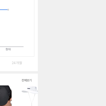
는
중
24개월
전체보기