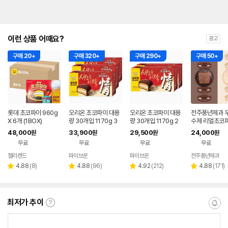
이런 상품 어때요?
광고
구매 20+
구매 320+
구매 290+
구매 50+
롯데 초코파이 960g
오리온 초코파이 대용
오리온 초코파이 대용
전주풍년제과 
X 6개 (1BOX)
량 30개입 1170g 3
량 30개입 1170g 2
수제 리얼초코
팩 (90개)
팩 (60개)
입+화이트붓세
48,000
33,900
29,500
24,000
원
원
원
원
간식답례품 선
무료
무료
무료
무료
젤리랜드
파이브온
파이브온
전주풍년제과
리
리
리
리
4.88
(
8
)
4.88
(
96
)
4.92
(
212
)
4.88
(
171
)
별
별
별
별
뷰
뷰
뷰
뷰
점
점
점
점
수
수
수
수
최저가 추이
최
알
저
림