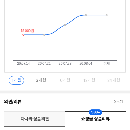
가
받
추
는
이
중
란?
1개월
3개월
6개월
12개월
24개월
의견/리뷰
더보기
999+
다나와 상품의견
쇼핑몰 상품리뷰