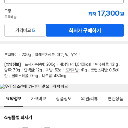
션
선
쿠팡
17,300
최저
원
택
무료배송
최저가 구매하기
가격비교
5
초코파이
/
200g
/
알레르기성분
:
대두
,
밀
,
우유
/
[영양정보]
표시기준분량
:
200g
/
개당열량
:
1,040kcal
/
탄수화물
:
131g
/
당류
:
70g
/
단백질
:
12g
/
지방
:
52g
/
포화지방
:
41g
/
트랜스지방
:
0.5g미
만
/
콜레스테롤
:
0mg
/
나트륨
:
480mg
메뉴 네비게이션
요약정보
가격비교
상품정보
의견/리뷰
연관상품
쇼핑몰별 최저가