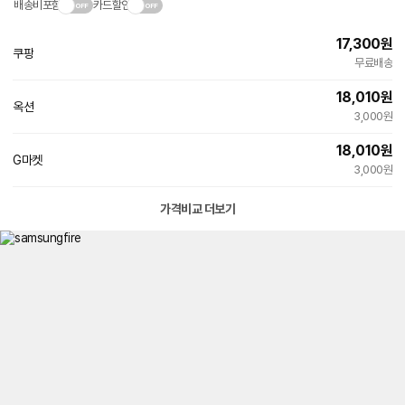
배송비포함
카드할인
17,300
원
쿠팡
무료배송
18,010
원
옥션
3,000원
18,010
원
G마켓
3,000원
가격비교 더보기