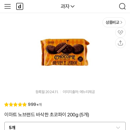
본문 바로가기
다
다나와
과자
사
검
나
이
색
와
드
메
메
상품비교
인
뉴
관
심
공
유
등록월 2024.11.
이미지출처: 에누리제공
리
999+
개
별
5.
뷰
점
0
이마트 노브랜드 바삭한 초코파이 200g (5개)
5개
옵