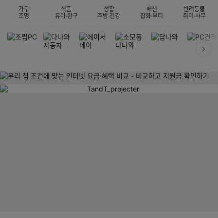
가구
식품
생활
패션
반려동물
조명
유아·완구
주방·건강
잡화·뷰티
취미·사무