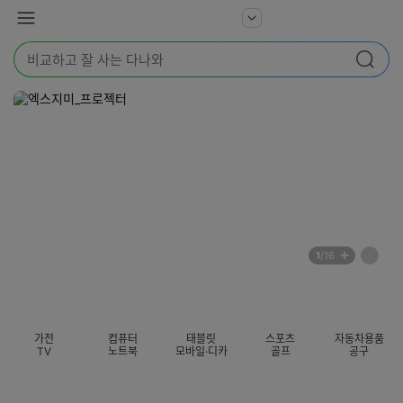
본문 바로가기
다
서
메
나
비
뉴
와
검
스
검색
색
더
어
보
를
기
입
력
해
주
세
요
배
페
1
/16
너
이
전
자
섹션 카테고리
지
체
동
보
롤
기
링
가전
컴퓨터
태블릿
스포츠
자동차용품
멈
TV
노트북
모바일·디카
골프
공구
춤