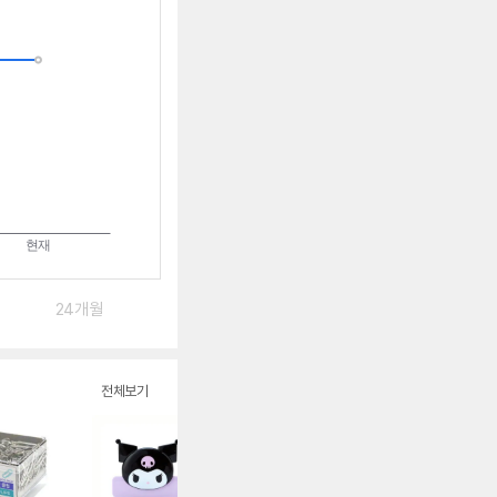
받
는
중
24개월
전체보기