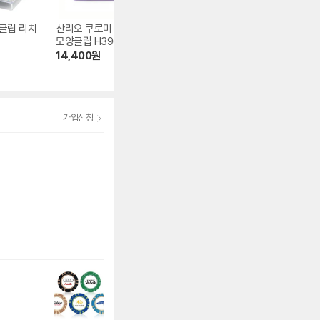
클립 리치
산리오 쿠로미 얼굴
피스코리아 더블크
화신공업 대용량 
모양클립 H39681
립 중형 1갑 25mm
치 칼라클립
0
14,400
원
3,160
원
2,870
원
4.8
(186)
4.4
(8)
가입신청