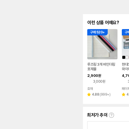
이런 상품 어때요?
구매 520+
구매
루즈링 3개 바인더링
현대오
호재몰
와이어
0개
2,900
4,7
원
링 3
3,000원
호재
리
4.88
(
999+
)
4
별
별
뷰
점
점
수
최저가 추이
최
저