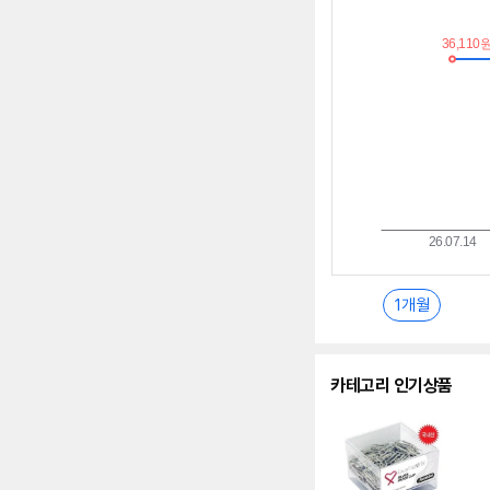
가
추
이
란?
1개월
카테고리 인기상품