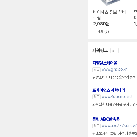
바이하츠 점보 실버
크립
대
2,980
원
1
4.8
(8)
파워링크
광고
지엘헬스케어몰
www.glhc.co.kr
광고
일반소비자 대상 생활건강용품,
포사이언스 과학나라
www.4science.net
광고
과학실험 대표쇼핑몰 포사이언
클립 ABC판촉물
www.abc777.kr/new/
광고
판촉물제작, 클립, 가성비 홍보