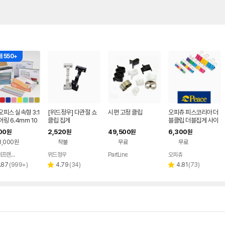
 550+
피스 실속형 3:1
[위드정우] 다관절 쇼
시편 고정 클립
오피츄 피스코리아 더
링 6.4mm 10
클립 집게
블클립 더블집게 사이
 제본링 제본스프
즈별 (소/중/대/특대)
00
2,520
49,500
6,300
원
원
원
원
4홀
3,000원
착불
무료
무료
페이퍼프랜드 현대오피스
위드정우
PartLine
오피츄
네이버
네이버
페이
페이
리
리
리
.87
(
999+
)
4.79
(
34
)
4.81
(
73
)
별
별
뷰
뷰
뷰
점
점
수
수
수