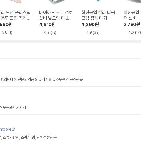
델리 모던 플라스틱
바이하츠 판교 점보
화신공업 칼라 더블
화신공업 
다용도 클립 집게
실버 날크립 대 JA
클립 집게 대형
팩 실버
형 15cm
날클립 대용량
,560
원
4,610
원
4,290
원
2,780
원
5.0
(1)
4.9
(12)
4.9
(32)
4.6
(17)
 병의원대상 전문의약품 의료기기 의료소모품 전문쇼핑몰
스 모든과학기자재
mobile2/
물, 초특가할인, 소량/대량, 단체선물전문