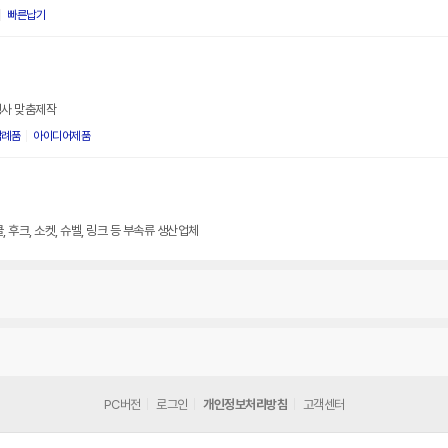
빠른납기
행사 맞춤제작
답례품
아이디어제품
 후크, 소켓, 슈벨, 링크 등 부속류 생산업체
PC버전
로그인
개인정보처리방침
고객센터