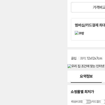
가격비
멤버십/카드결제 최대
클립
/
크기
:
12x12x7cm
메뉴 네비게이션
요약정보
쇼핑몰별 최저가
배송비포함
카드할인