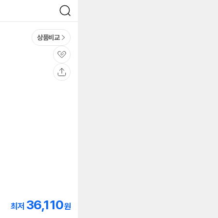
검
색
상품비교
관
심
공
유
36,110
최저
원