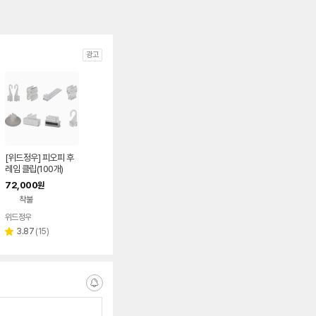
광고
[위드정우] 피오피 후
레임 클립(100개)
72,000
원
착불
위드정우
네이버
페이
리
3.87
(
15
)
별
뷰
점
수
알
림