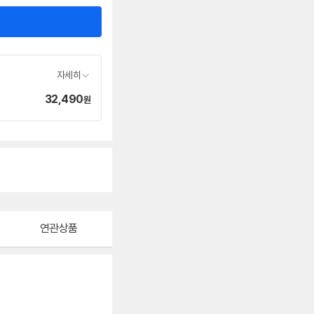
자세히
32,490
가
원
격
연관상품