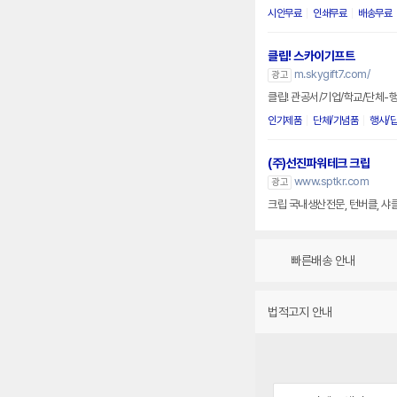
시안무료
인쇄무료
배송무료
클립! 스카이기프트
m.skygift7.com/
광고
클립! 관공서/기업/학교/단체-
인기제품
단체/기념품
행사/
(주)선진파워테크 크립
www.sptkr.com
광고
크립 국내생산전문, 턴버클, 샤클,
빠른배송 안내
법적고지 안내