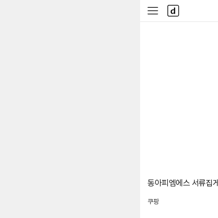
본문 바로가기
다
사
나
이
와
드
메
메
인
뉴
동아피엠에스 서류집게 
쿠팡
로켓배송