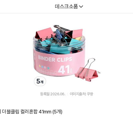
다나와
데스크소품
등록월 2026.06.
이미지출처: 쿠팡
더블클립 컬러혼합 41mm (5개)