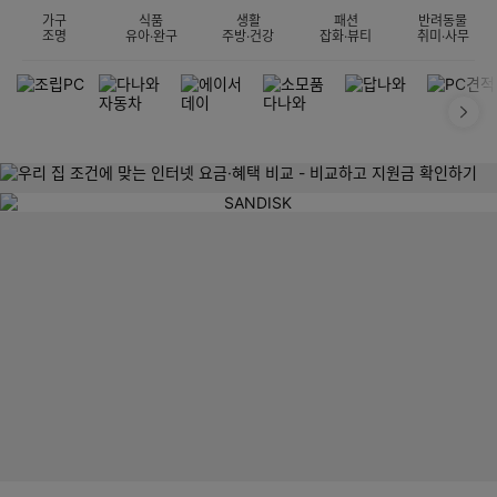
가구
식품
생활
패션
반려동물
조명
유아·완구
주방·건강
잡화·뷰티
취미·사무