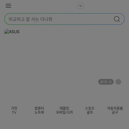
본문 바로가기
다
서
메
나
비
뉴
와
검
스
검색
색
더
어
보
를
기
입
력
해
주
세
요
배
페
4
/16
너
이
전
자
섹션 카테고리
지
체
동
보
롤
기
링
가전
컴퓨터
태블릿
스포츠
자동차용품
멈
TV
노트북
모바일·디카
골프
공구
춤