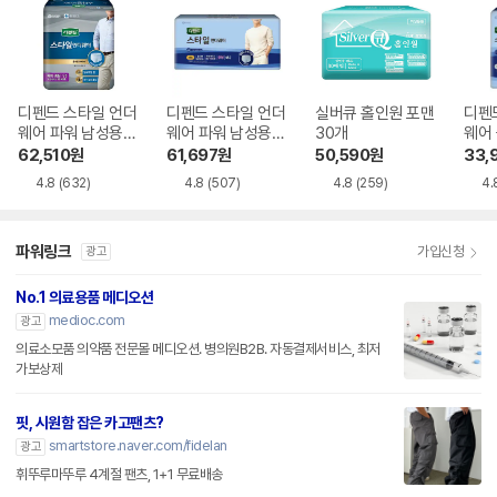
디펜드 스타일 언더
디펜드 스타일 언더
실버큐 홀인원 포맨
디펜
웨어 파워 남성용
웨어 파워 남성용
30개
웨어
중형 9개
중형 18개
대형 
62,510
원
61,697
원
50,590
원
33,
4.8
(632)
4.8
(507)
4.8
(259)
4.
파워링크
가입신청
광고
No.1 의료용품 메디오션
medioc.com
광고
의료소모품 의약품 전문몰 메디오션. 병의원B2B. 자동결제서비스, 최저
가보상제
핏, 시원함 잡은 카고팬츠?
smartstore.naver.com/fidelan
광고
휘뚜루마뚜루 4계절 팬츠, 1+1 무료배송