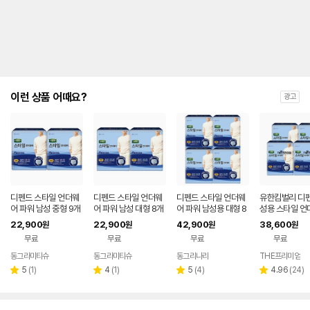
이런 상품 어때요?
광고
디펜드 스타일 언더웨
디펜드 스타일 언더웨
디펜드 스타일 언더웨
유한킴벌리 디펜
어 파워 남성 중형 9개
어 파워 남성 대형 8개
어 파워 남성용 대형 8
성용 스타일 언
입 x 2팩
입 x 2팩
개입 4팩 성인 기저귀
성인기저귀 파워
22,900
22,900
42,900
38,600
원
원
원
원
8입x4개
무료
무료
무료
무료
동그라미티슈
동그라미티슈
동그리나라
THE프리미엄
네이버
네이버
네이버
페이
페이
페이
리
리
리
리
5
(
1
)
4
(
1
)
5
(
4
)
4.96
(
24
)
별
별
별
별
뷰
뷰
뷰
뷰
점
점
점
점
수
수
수
수