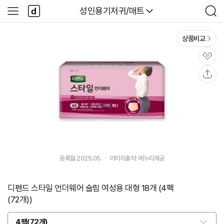
본문 바로가기
다
다나와
성인용기저귀/매트
사
검
나
이
색
와
드
메
메
상품비교
인
뉴
관
심
공
유
등록월 2025.05.
이미지출처: 에누리제공
디펜드 스타일 언더웨어 슬림 여성용 대형 18개 (4팩
(72개))
4팩(72개)