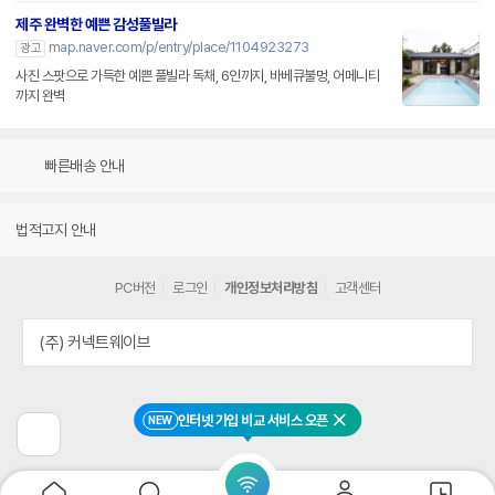
제주 완벽한 예쁜 감성풀빌라
map.naver.com/p/entry/place/1104923273
광고
사진 스팟으로 가득한 예쁜 풀빌라 독채, 6인까지, 바베큐불멍, 어메니티
까지 완벽
빠른배송 안내
법적고지 안내
PC버전
로그인
개인정보처리방침
고객센터
(주) 커넥트웨이브
인터넷 가입 비교 서비스 오픈
NEW
닫기
이
전
페
이