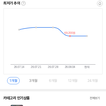
최저가 추이
최
알
저
림
가
받
추
는
이
중
란?
1개월
3개월
6개월
12개월
24개월
카테고리 인기상품
전체보기