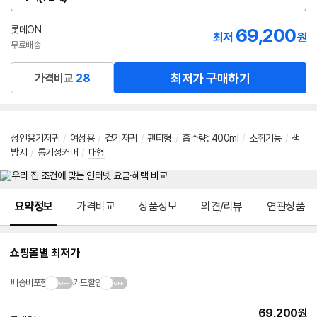
옵
션
선
롯데ON
69,200
최저
원
택
무료배송
최저가 구매하기
가격비교
28
성인용기저귀
/
여성용
/
겉기저귀
/
팬티형
/
흡수량
:
400ml
/
소취기능
/
샘
방지
/
통기성커버
/
대형
메뉴 네비게이션
요약정보
가격비교
상품정보
의견/리뷰
연관상품
쇼핑몰별 최저가
배송비포함
카드할인
69,200
원