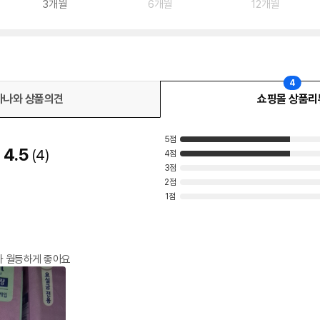
3개월
6개월
12개월
4
다나와 상품의견
쇼핑몰 상품리
5점
4.5
4
4점
3점
2점
1점
다 월등하게 좋아요