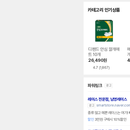
카테고리 인기상품
디펜드 안심 깔개매
트 10개
개
26,490
원
4
4.7
(1,867)
파워링크
광고
레이스 전문점, 남영레이스
smartstore.naver.c
광고
종류 많고 예쁜 레이스는 여기! 
할인
3만원 구매시 10%할인