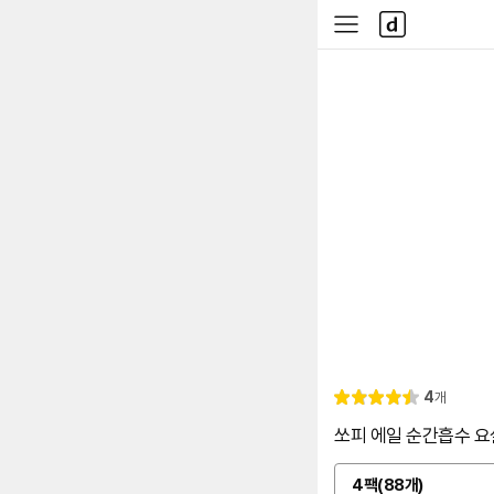
본문 바로가기
다
사
나
이
와
드
메
메
인
뉴
리
4
개
별
4.
뷰
점
5
쏘피 에일 순간흡수 요실
4팩(88개)
옵