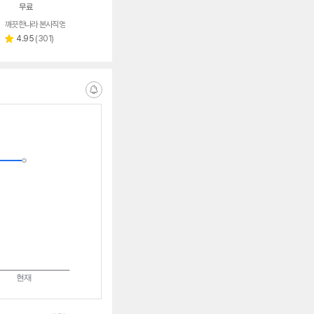
무료
깨끗한나라 본사직영
리
4.95
(
301
)
별
뷰
점
수
알
림
받
는
중