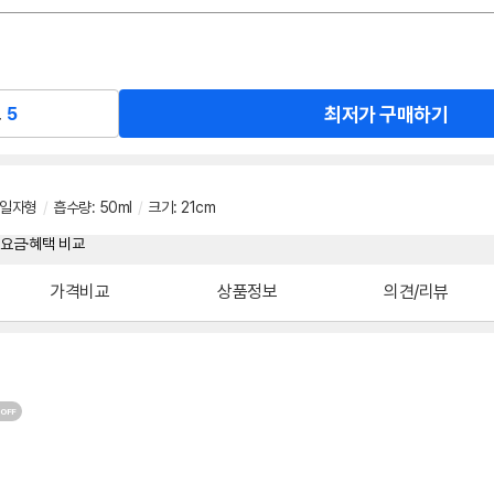
최저가 구매하기
교
5
일자형
/
흡수량
:
50ml
/
크기
:
21cm
가격비교
상품정보
의견/리뷰