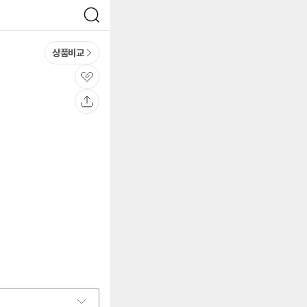
검
색
상품비교
관
심
공
유