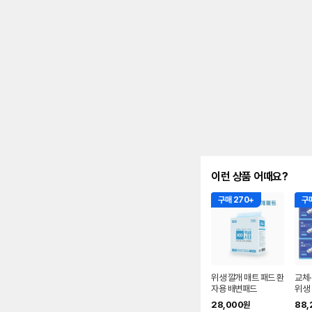
이런 상품 어때요?
구매 270+
구매
위생 깔개 매트 패드 환
교체
자용 배변패드
위생
안심 
28,000
88,
원
0(대