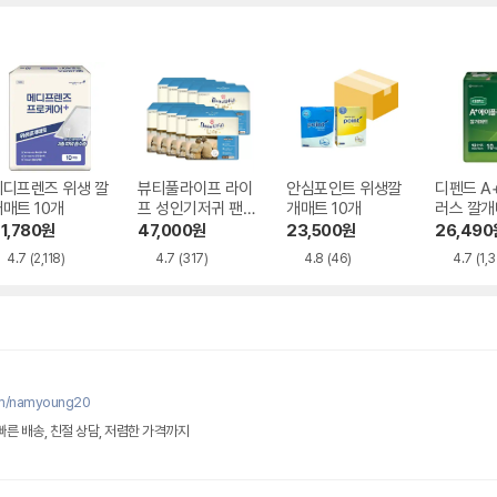
메디프렌즈 위생 깔
뷰티풀라이프 라이
안심포인트 위생깔
디펜드 A
매트 10개
프 성인기저귀 팬티
개매트 10개
러스 깔개
형 요실금 대형 10
1,780
원
47,000
원
23,500
원
26,490
개
4.7
(2,118)
4.7
(317)
4.8
(46)
4.7
(1,
om/namyoung20
빠른 배송, 친절 상담, 저렴한 가격까지