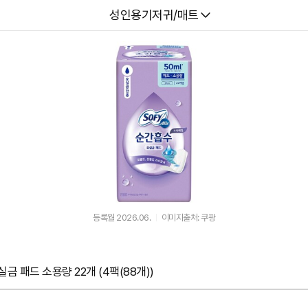
다나와
성인용기저귀/매트
등록월 2026.06.
이미지출처: 쿠팡
금 패드 소용량 22개 (4팩(88개))