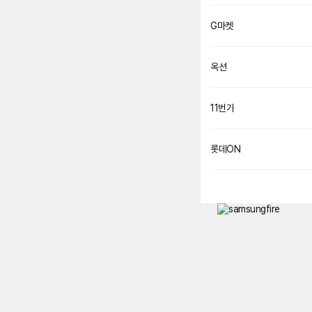
G마켓
옥션
11번가
롯데ON