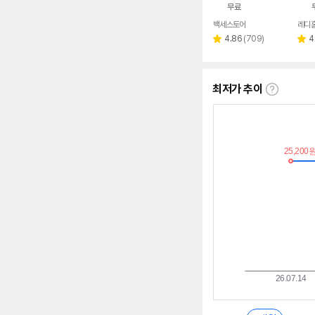
무료
백세스토어
레디
리
4.86
(
709
)
4
별
별
뷰
점
점
수
최저가 추이
최
저
가
추
이
란?