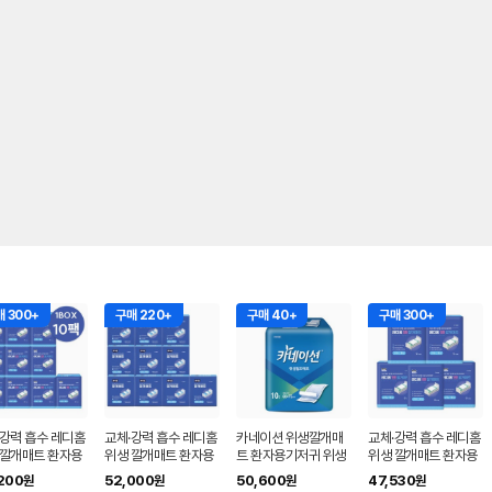
 300+
구매 220+
구매 40+
구매 300+
·강력 흡수 레디홈
교체·강력 흡수 레디홈
카네이션 위생깔개매
교체·강력 흡수 레디홈
 깔개매트 환자용
위생 깔개매트 환자용
트 환자용기저귀 위생
위생 깔개매트 환자용
방수 패드 90x12
안심 위생패드 60x75
매트 (200매)
안심 방수 패드 90x12
200
52,000
50,600
47,530
원
원
원
원
형), 5개입, 10팩
(일반), 10개입, 10팩
0(대형), 5개입, 5팩