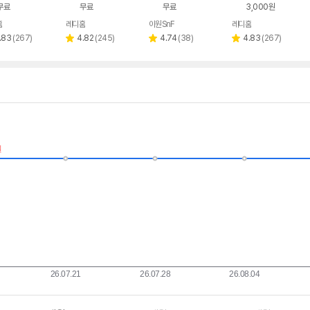
무료
무료
무료
3,000원
홈
레디홈
이원SnF
레디홈
리
리
리
리
.83
(
267
)
4.82
(
245
)
4.74
(
38
)
4.83
(
267
)
별
별
별
뷰
뷰
뷰
뷰
점
점
점
수
수
수
수