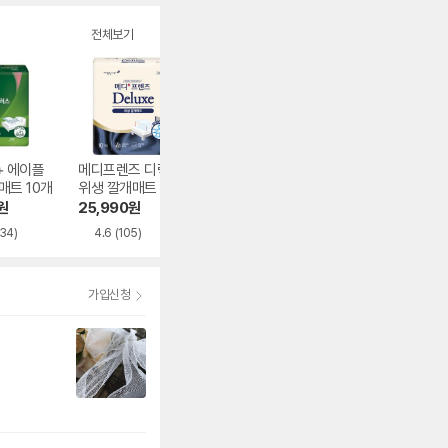
전체보기
+ 에이플
메디프렌즈 디럭스
하이센스 위생깔개
쏘피 에일 순간흡
매트 10개
위생 깔개매트 10개
매트 10개
요실금 패드 소용
22개
원
25,990
원
43,140
원
18,900
원
334)
4.6
(105)
4.7
(457)
4.5
(4)
가입신청