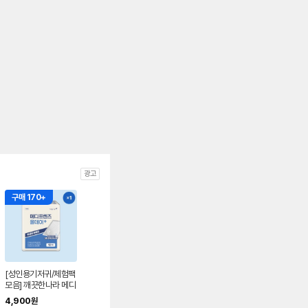
광고
구매 170+
[성인용기저귀/체험팩
모음] 깨끗한나라 메디
프렌즈 올데이 위생깔
4,900
원
개매트 10개입 × 1팩