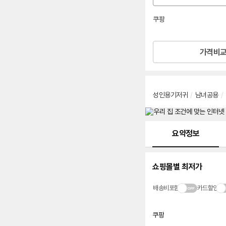
션
선
쿠팡
택
로켓배송
가격비
성인용기저귀
/
남녀공용
/
메뉴 네비게이션
요약정보
쇼핑몰별 최저가
배송비포함
카드할인
쿠팡