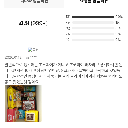
다나와 상품의견
쇼핑몰 상품리뷰
5점
99%
4.9
999+
4점
1%
3점
0%
2점
0%
1점
0%
2026.01.12.
ss****
알빈적으로 생각하는 초코파이가 아니고 초코파이 과자라고 생각하시면 됩
니다.한개씩 10개 포장되어 있어요.초코과자라 달콤하고 바삭하고 맛있습
니다.일반적인 동남아시아 제품과는 달리 말레이시아괴자 제품은 퀄리티도
좋고 맛있는것 같아요.