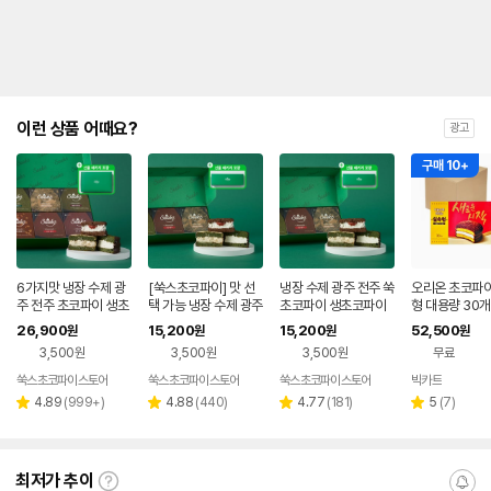
이런 상품 어때요?
광고
구매 10+
6가지맛 냉장 수제 광
[쑥스초코파이] 맛 선
냉장 수제 광주 전주 쑥
오리온 초코파이
주 전주 초코파이 생초
택 가능 냉장 수제 광주
초코파이 생초코파이
형 대용량 30개
코파이 선물세트 6개
전주 초코파이 생초코
선물세트 3종세트 35
0g X 6개 1박
26,900
15,200
15,200
52,500
원
원
원
원
입 700g
파이 선물세트 3구
0g
3,500원
3,500원
3,500원
무료
쑥스초코파이스토어
쑥스초코파이스토어
쑥스초코파이스토어
빅카트
리
리
리
리
4.89
(
999+
)
4.88
(
440
)
4.77
(
181
)
5
(
7
)
별
별
별
별
뷰
뷰
뷰
뷰
점
점
점
점
수
수
수
수
최저가 추이