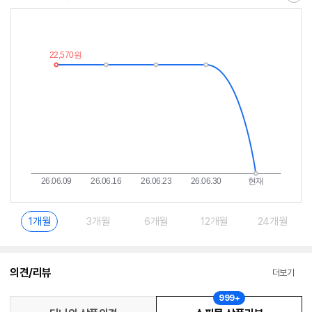
최
알
저
림
가
받
추
는
이
중
란?
1개월
3개월
6개월
12개월
24개월
의견/리뷰
더보기
999+