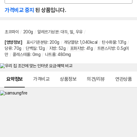
션
가격비교 중지
된 상품입니다.
선
택
초코파이
/
200g
/
알레르기성분
:
대두
,
밀
,
우유
/
[영양정보]
표시기준분량
:
200g
/
개당열량
:
1,040kcal
/
탄수화물
:
131g
/
당류
:
70g
/
단백질
:
12g
/
지방
:
52g
/
포화지방
:
41g
/
트랜스지방
:
0.5g미
만
/
콜레스테롤
:
0mg
/
나트륨
:
480mg
메뉴 네비게이션
요약정보
가격비교
상품정보
의견/리뷰
연관상품