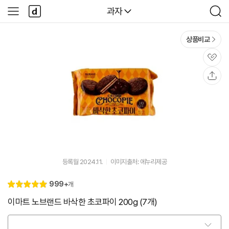
본문 바로가기
다
다나와
과자
사
검
나
이
색
와
드
메
메
상품비교
인
뉴
관
심
공
유
등록월 2024.11.
이미지출처: 에누리제공
리
999+
개
별
5.
뷰
점
0
이마트 노브랜드 바삭한 초코파이 200g (7개)
옵