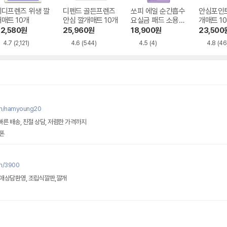
메디프렌즈 위생 깔
디펜드 골든프렌즈
쏘피 에일 순간흡수
안심포인
매트 10개
안심 깔개매트 10개
요실금 패드 소용량
개매트 1
22개
2,580
원
25,960
원
18,900
원
23,500
4.7
(2,121)
4.6
(544)
4.5
(4)
4.8
(46
om/namyoung20
빠른 배송, 친절 상담, 저렴한 가격까지
폰
om/3900
매상담환영, 조립식깔판,깔개