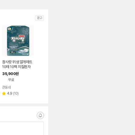
광고
참사랑 위생 깔개매트
10매 10팩 치질환자
산모 침대 깔개용
35,900
원
무료
큰동네
네이버
페이
리
4.9
(
10
)
별
뷰
점
수
알
림
받