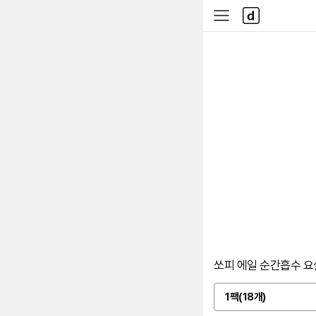
본문 바로가기
다
사
나
이
와
드
메
메
인
뉴
쏘피 에일 순간흡수 요실금
1팩(18개)
옵
션