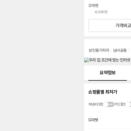
선
G마켓
택
4,000원
가격비
성인용기저귀
/
남녀공용
/
메뉴 네비게이션
요약정보
쇼핑몰별 최저가
배송비포함
카드할인
G마켓