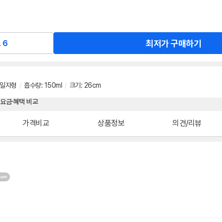
최저가 구매하기
교
6
일자형
/
흡수량
:
150ml
/
크기
:
26cm
가격비교
상품정보
의견/리뷰