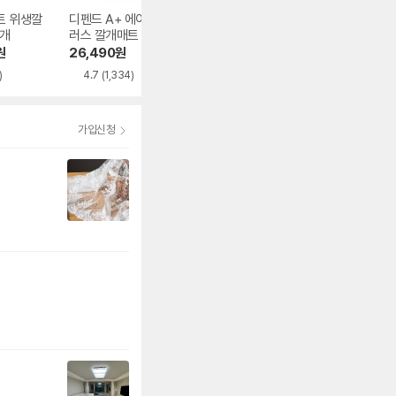
트 위생깔
디펜드 A+ 에이플
뷰티풀라이프 라이
하이센스 위생깔
0개
러스 깔개매트 10개
프 성인기저귀 팬티
매트 10개
형 요실금 대형 10
원
26,490
원
47,000
원
43,140
원
개
)
4.7
(1,334)
4.7
(318)
4.7
(459)
가입신청