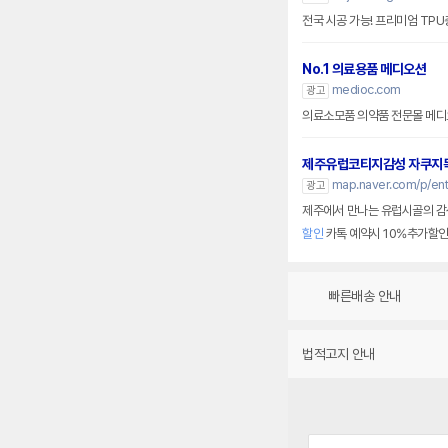
전국 시공 가능! 프리미엄 T
No.1 의료용품 메디오션
medioc.com
광고
의료소모품 의약품 전문몰 메디
제주유럽코티지감성 자쿠지
map.naver.com/p/en
광고
제주에서 만나는 유럽시골의 감성
할인
카톡 예약시 10%추가할
빠른배송 안내
법적고지 안내