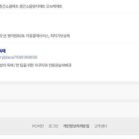
PU층간소음매트 층간소음방지매트 오브제매트
오션. 병의원B2B. 자동결제서비스, 최저가보상제
독채
try/place/1589368656
의 독채 / 한 팀을 위한 자쿠지와 전용온실바베큐
인
PC버전
로그인
개인정보처리방침
고객센터