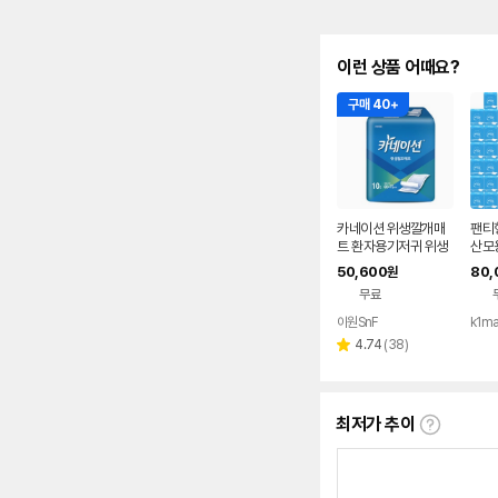
이런 상품 어때요?
구매 40+
카네이션 위생깔개매
팬티
트 환자용기저귀 위생
산모
매트 (200매)
화이
50,600
80,
원
트 실
무료
박스
이원SnF
k1ma
리
4.74
(
38
)
별
뷰
점
수
최저가 추이
최
저
가