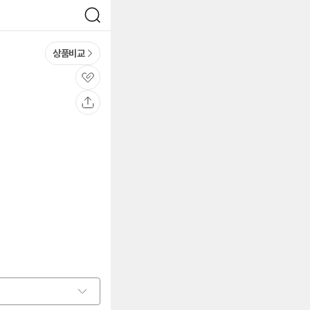
검
색
상품비교
관
심
공
유