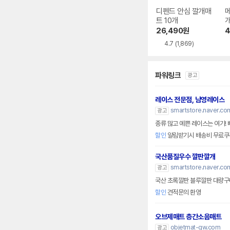
디펜드 안심 깔개매
트 10개
개
26,490
원
4
4.7
(1,869)
파워링크
광고
레이스 전문점, 남영레이스
smartstore.naver.c
광고
종류 많고 예쁜 레이스는 여기! 
할인
알림받기시 배송비 무료쿠
국산품질우수 깔판깔개
smartstore.naver.c
광고
국산 초록깔판 블루깔판 대량구
할인
견적문의 환영
오브제매트 층간소음매트
objetmat-gw.com
광고