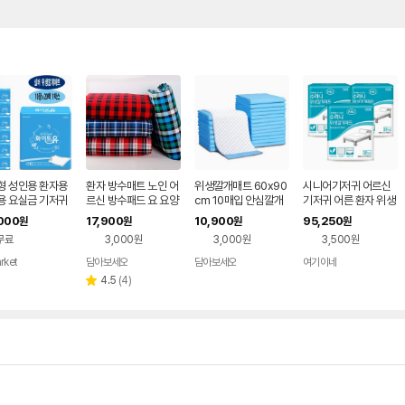
형 성인용 환자용
환자 방수매트 노인 어
위생깔개매트 60x90
시니어기저귀 어르신
용 요실금 기저귀
르신 방수패드 요 요양
cm 10매입 안심깔개
기저귀 어른 환자 위생
트유 위생깔개매
병원 요양원 침대 위생
매트 노인 환자용 배변
깔개
000
17,900
10,900
95,250
원
원
원
원
버 10장 20팩 1
시트 소변 요실금
패드 방수흡수 산모겸
무료
3,000원
3,000원
3,500원
용
rket
담아보세오
담아보세오
여기이네
네이버
네이버
네이버
네이버
페이
페이
페이
페이
리
4.5
(
4
)
별
뷰
점
수