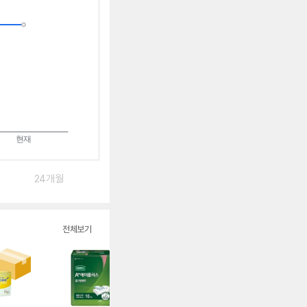
는
중
24개월
전체보기