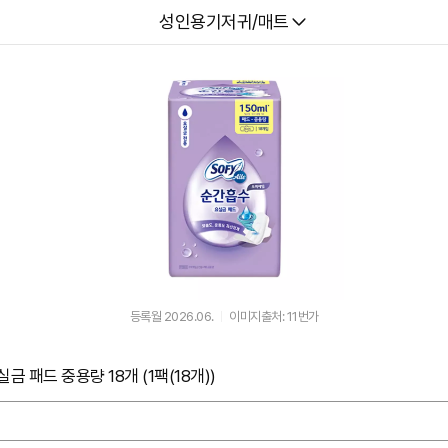
다나와
성인용기저귀/매트
등록월 2026.06.
이미지출처: 11번가
 패드 중용량 18개 (1팩(18개))