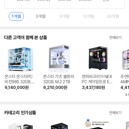
1개월
3개월
6개월
12개월
24개월
다른 고객이 함께 본 상품
전체보기
몬스타 몬스타PC
몬스타 가츠 블랑쉬
엔피씨코리아 NEX
주연
비전98S 32GB,
32GB, M.2 2TB
PC 게이밍프로 E3
AMI
M.2 1TB
54 16GB, M.2 2T
32GB
6,140,000
원
6,210,000
원
3,437,180
원
4,4
B
4.
카테고리 인기상품
전체보기