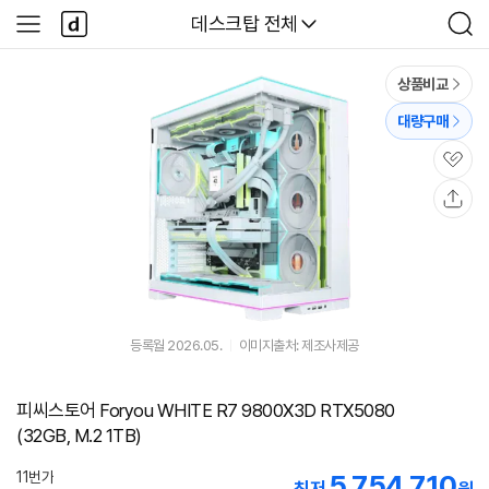
본문 바로가기
다
다나와
데스크탑 전체
사
검
나
이
색
와
드
메
메
상품비교
인
뉴
대량구매
관
심
공
유
등록월 2026.05.
이미지출처: 제조사제공
피씨스토어 Foryou WHITE R7 9800X3D RTX5080
(32GB, M.2 1TB)
11번가
5,754,710