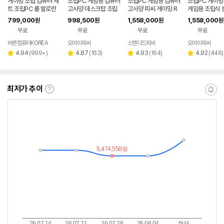
게이밍 조립 컴퓨터 세
조립PC 게임용 컴퓨터
조립PC 게임용 컴퓨터
조립PC 게이밍
트 조립PC 롤 발로란
고사양 데스크탑 조립
고사양 피씨 게이밍 R
게임용 조립식 
트 오버워치 배그 바른
식 본체 피씨 조립컴 롤
TX5060TI 데스크탑
TX5060 TI 
799,000
998,500
1,558,000
1,558,000
원
원
원
원
컴퓨터 본체 풀세트F1
견적 NX1
견적 조립컴 본체 04
아이온2 UL2
무료
무료
무료
무료
1
바른컴퓨터KOREA
오마이피씨
스탠다드피씨
오마이피씨
리
리
리
리
4.94
(
999+
)
4.87
(
163
)
4.93
(
164
)
4.92
(
446
)
별
별
별
별
뷰
뷰
뷰
뷰
점
점
점
점
수
수
수
수
최저가 추이
최
알
저
림
가
받
추
는
이
중
란?