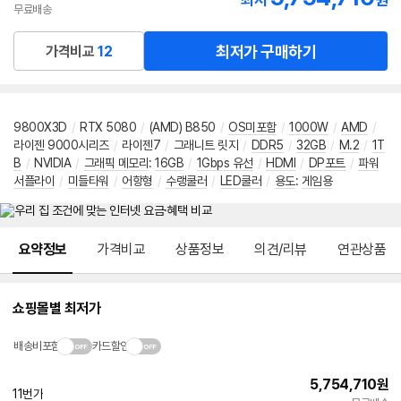
최저
원
무료배송
최저가 구매하기
가격비교
12
9800X3D
/
RTX 5080
/
(AMD) B850
/
OS미포함
/
1000W
/
AMD
/
라이젠 9000시리즈
/
라이젠7
/
그래니트 릿지
/
DDR5
/
32GB
/
M.2
/
1T
B
/
NVIDIA
/
그래픽 메모리
:
16GB
/
1Gbps 유선
/
HDMI
/
DP포트
/
파워
서플라이
/
미들타워
/
어항형
/
수랭쿨러
/
LED쿨러
/
용도
:
게임용
메뉴 네비게이션
요약정보
가격비교
상품정보
의견/리뷰
연관상품
쇼핑몰별 최저가
배송비포함
카드할인
5,754,710
원
11번가