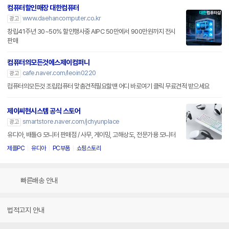
컴퓨터할인매장 대한컴퓨터
www.daehancomputer.co.kr
광고
창립41주년 30~50% 할인행사중 AIPC 50만에서 900만원까지 전시
판매
컴퓨터의모든것에스제이컴퍼니
cafe.naver.com/leoin0220
광고
컴퓨터의모든것 조립컴퓨터 맞춤견적필요할땐 어디 바로여기 클릭 무료견적 받으세요
제이씨현시스템 공식 스토어
smartstore.naver.com/jchyunplace
광고
유디아, 배틀G 모니터 판매점 / 사무, 게이밍, 고해상도, 전문가용 모니터
제플PC
유디아
PC부품
쇼핑스토리
빠른배송 안내
법적고지 안내