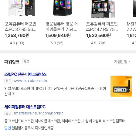
포유컴퓨터 퍼포먼
영웅컴퓨터 영웅 게
포유컴퓨터 퍼포먼
MSI
스PC 37 R5 5600
이밍울트라 7546
스PC 47 R5 7500
Z2 
RTX5060
GT R5 7500F RT
F RTX5060Ti
R5-
1,253,760
원
1,509,640
원
1,522,560
원
1,61
X5060Ti
060
4.9
(100)
5.0
(65)
4.9
(706)
4.
파워링크
가입신청
광고
조립PC 전문 마이크로박스
www.microbox.co.kr
광고
인텔,AMD 초소형 미니PC 컴퓨터-산업용,사무용-3년품질보증-국내 생
산 제조
세이퍼컴퓨터 데스트탑PC
smartstore.naver.com/bornpc
광고
중고 브랜드데스크탑,리사이클데스크탑, 리퍼데스크탑, 가성비 가심비 데스크탑컴퓨터
할인
알림받기등록시 즉시할인제공