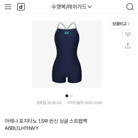
본문 바로가기
다
다나와
수영복/래쉬가드
사
검
나
이
색
와
드
메
메
상품비교
인
뉴
관
심
공
유
1
2
등록월 2026.06.
이미지출처: SSG.COM
아레나 포지타노 1.5부 반신 싱글 스트랩백
A6BL1LH11NVY