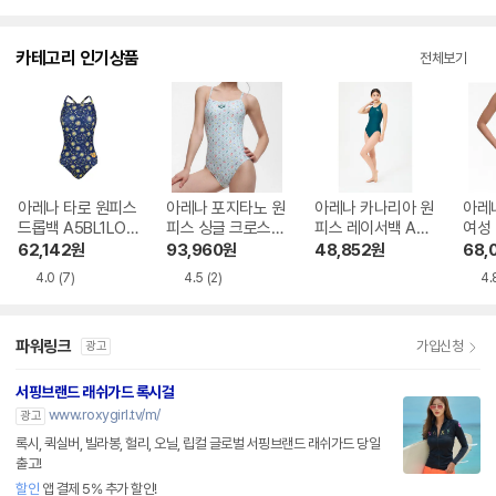
카테고리 인기상품
전체보기
아레나 타로 원피스
아레나 포지타노 원
아레나 카나리아 원
아레
드롭백 A5BL1LO1
피스 싱글 크로스
피스 레이서백 A4F
여성 
3NVY
스트랩백 A6BL1LO
L1LO02DGN
A6B
62,142
원
93,960
원
48,852
원
68,
14 MNT
4.0
(7)
4.5
(2)
4.
파워링크
가입신청
광고
서핑브랜드 래쉬가드 록시걸
www.roxygirl.tv/m/
광고
록시, 퀵실버, 빌라봉, 헐리, 오닐, 립컬 글로벌 서핑브랜드 래쉬가드 당일
출고!
할인
앱 결제 5% 추가 할인!