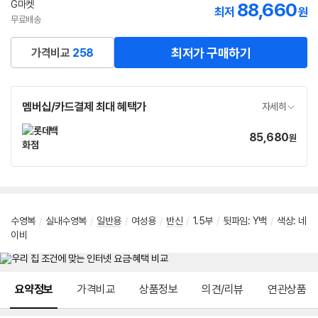
G마켓
88,660
최저
원
무료배송
최저가 구매하기
가격비교
258
멤버십/카드결제 최대 혜택가
자세히
85,680
가
원
격
수영복
/
실내수영복
/
일반용
/
여성용
/
반신
/
1.5부
/
뒷파임
:
Y백
/
색상
:
네
이비
메뉴 네비게이션
요약정보
가격비교
상품정보
의견/리뷰
연관상품