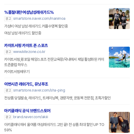
%품절대란 여성남성래쉬가드%
smartstore.naver.com/manimoa
광고
가성비 여성 남성 래쉬가드 커플수영복 할인중
여성 남성 래쉬가드 할인중
카이트서핑 카이트 존 스포츠
www.kitezone.co.kr
광고
카이트서핑,윙포일 해양스포츠 전문교육장/국내에서 제일 활성화된 카이
트존클럽 하우스
카이트서핑배우기
이번시즌 래쉬가드, 유닛푸조
smartstore.naver.com/sha-ping
광고
전상품 당일발송, 래쉬가드, 트레이닝복, 경량자켓, 운동복 전문점, 초특가할인
아키클래식 공식 브랜드스토어
brand.naver.com/akiii
광고
아키클래식에서 올여름 여성래쉬가드 고민 끝! 전 상품 최대 할인 UP TO
59%