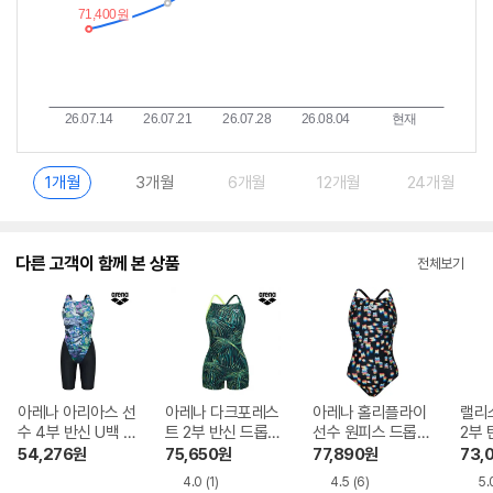
1개월
3개월
6개월
12개월
24개월
다른 고객이 함께 본 상품
전체보기
아레나 아리아스 선
아레나 다크포레스
아레나 홀리플라이
랠리
수 4부 반신 U백 A
트 2부 반신 드롭백
선수 원피스 드롭백
2부
4FL1CE08BLK
A4FL1LH24GRN
A5FL1CO02BLK
OSL
54,276
원
75,650
원
77,890
원
73,
4.0
(1)
4.5
(6)
5.