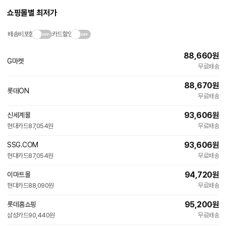
쇼핑몰별 최저가
배송비포함
카드할인
88,660
원
G마켓
무료배송
88,670
원
롯데ON
무료배송
93,606
원
신세계몰
현대카드
87,054원
무료배송
93,606
원
SSG.COM
현대카드
87,054원
무료배송
94,720
원
이마트몰
현대카드
88,090원
무료배송
95,200
원
롯데홈쇼핑
삼성카드
90,440원
무료배송