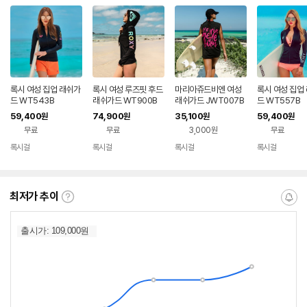
록시 여성 집업 래쉬가
록시 여성 루즈핏 후드
마리아쥬드비엔 여성
록시 여성 집업
드 WT543B
래쉬가드 WT900B
래쉬가드 JWT007B
드 WT557B
59,400
74,900
35,100
59,400
원
원
원
원
무료
무료
3,000원
무료
록시걸
록시걸
록시걸
록시걸
네이버
네이버
네이버
네이버
페이
페이
페이
페이
최저가 추이
최
알
저
림
가
받
추
는
이
중
란?