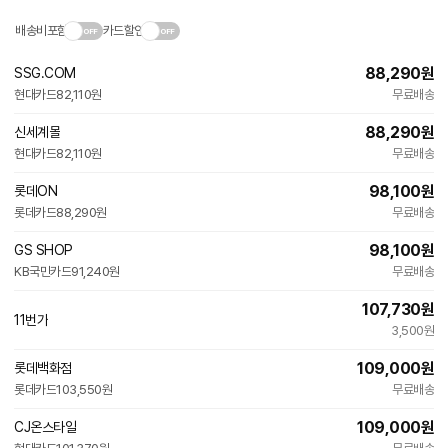
배송비포함
카드할인
88,290
원
SSG.COM
현대카드
82,110원
무료배송
88,290
원
신세계몰
현대카드
82,110원
무료배송
98,100
원
롯데ON
롯데카드
88,290원
무료배송
98,100
원
GS SHOP
KB국민카드
91,240원
무료배송
107,730
원
11번가
3,500원
109,000
원
롯데백화점
롯데카드
103,550원
무료배송
109,000
원
CJ온스타일