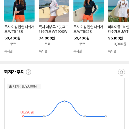
록시 여성 집업 래쉬가
록시 여성 루즈핏 후드
록시 여성 집업 래쉬가
마리아쥬드비엔
드 WT543B
래쉬가드 WT900W
드 WT592B
래쉬가드 JWT
59,400
74,900
59,400
35,100
원
원
원
원
무료
무료
무료
3,000원
록시걸
록시걸
록시걸
록시걸
네이버
네이버
네이버
네이버
페이
페이
페이
페이
최저가 추이
최
알
저
림
가
받
추
는
이
중
란?