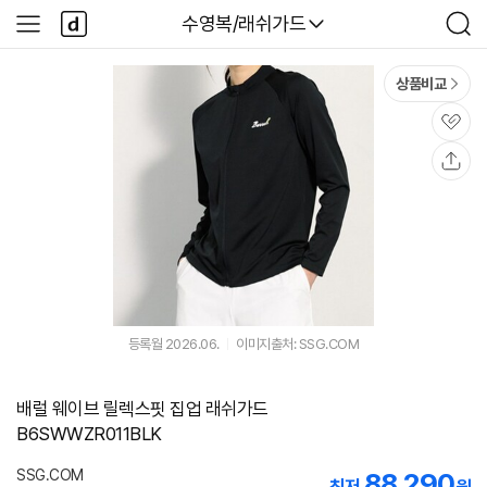
본문 바로가기
다
다나와
수영복/래쉬가드
사
검
나
이
색
와
드
메
메
상품비교
인
뉴
관
심
공
유
등록월 2026.06.
이미지출처: SSG.COM
배럴 웨이브 릴렉스핏 집업 래쉬가드
B6SWWZR011BLK
SSG.COM
88,290