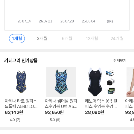
1개월
3개월
6개월
12개월
24개월
카테고리 인기상품
전체보기
아레나 타로 원피스
아레나 썸머쉘 원피
레노마 믹스 X백 원
아레
드롭백 A5BL1LO1
스수영복 U백 A5F
피스 수영복 수경
피스
3NVY
L1LS01BLK
수모세트 LS2F806
스트랩
62,142
원
92,650
원
28,080
원
93,
SET_BK
14 
4.0
(7)
5.0
(6)
4.