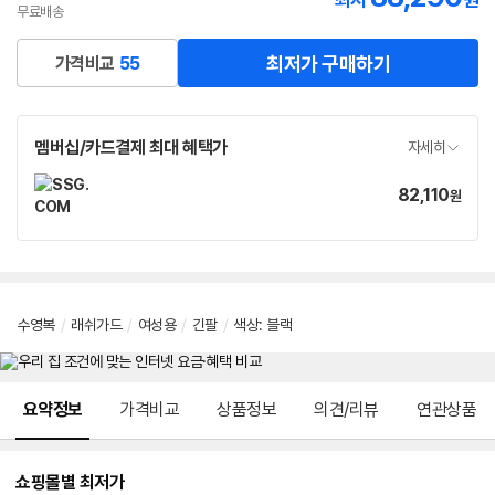
최저
원
무료배송
최저가 구매하기
가격비교
55
멤버십/카드결제 최대 혜택가
자세히
82,110
가
원
격
수영복
/
래쉬가드
/
여성용
/
긴팔
/
색상
:
블랙
메뉴 네비게이션
요약정보
가격비교
상품정보
의견/리뷰
연관상품
쇼핑몰별 최저가