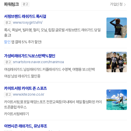
파워링크
가입신청
광고
서핑브랜드 래쉬가드 록시걸
www.roxygirl.tv/m/
광고
록시, 퀵실버, 빌라봉, 헐리, 오닐, 립컬 글로벌 서핑브랜드 래쉬가드 당일
출고!
할인
앱 결제 5% 추가 할인!
가성비래쉬가드%보스턴백%할인
smartstore.naver.com/manimoa
광고
여성래쉬가드 남성래쉬가드 커플래쉬가드 수영복, 여행용 보스턴백
여성 남성 래쉬가드 할인중
카이트서핑 카이트 존 스포츠
www.kitezone.co.kr
광고
카이트서핑,윙포일 해양스포츠 전문교육장/국내에서 제일 활성화된 카이
트존클럽 하우스
카이트서핑배우기
이번시즌 래쉬가드, 유닛푸조