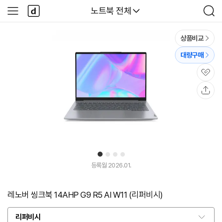
본문 바로가기
다
다나와
노트북 전체
사
검
나
이
색
와
드
메
메
상품비교
인
뉴
대량구매
관
심
공
유
1
2
3
4
등록월 2026.01.
레노버 씽크북 14AHP G9 R5 AI W11 (리퍼비시)
리퍼비시
옵