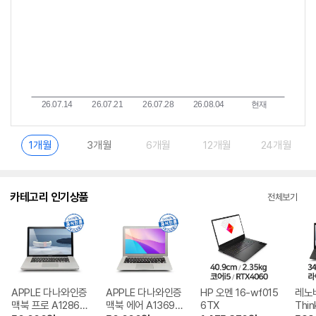
1개월
3개월
6개월
12개월
24개월
카테고리 인기상품
전체보기
APPLE 다나와인증
APPLE 다나와인증
HP 오멘 16-wf015
레노
맥북 프로 A1286
맥북 에어 A1369
6TX
Thin