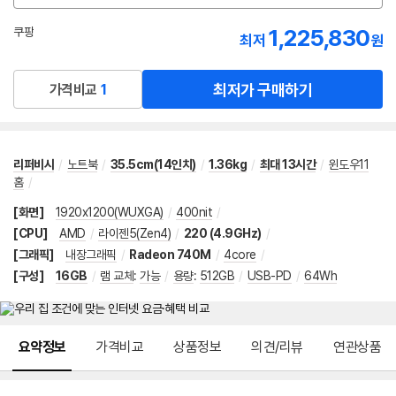
션
선
1,225,830
쿠팡
최저
원
택
로켓배송
최저가 구매하기
가격비교
1
리퍼비시
/
노트북
/
35.5cm(14인치)
/
1.36kg
/
최대 13시간
/
윈도우11
홈
/
[화면]
1920x1200(WUXGA)
/
400nit
/
[CPU]
AMD
/
라이젠5(Zen4)
/
220 (4.9GHz)
/
[그래픽]
내장그래픽
/
Radeon 740M
/
4core
/
[구성]
16GB
/
램 교체
:
가능
/
용량
:
512GB
/
USB-PD
/
64Wh
메뉴 네비게이션
요약정보
가격비교
상품정보
의견/리뷰
연관상품