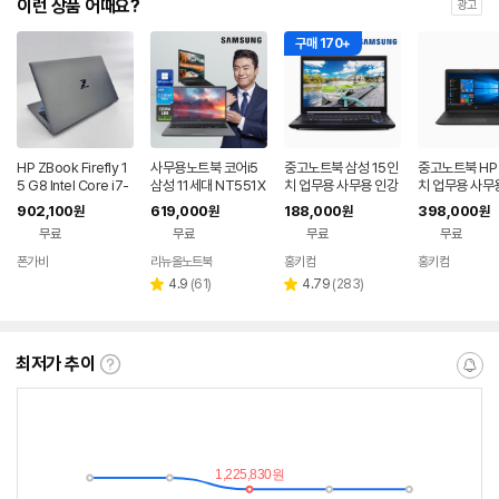
이런 상품 어때요?
광고
구매 170+
HP ZBook Firefly 1
사무용노트북 코어i5
중고노트북 삼성 15인
중고노트북 HP 
5 G8 Intel Core i7-
삼성 11세대 NT551X
치 업무용 사무용 인강
치 업무용 사무
1165G7 1024GB R
DA 인강용 윈도우11
용 대학생 포토샵 램8
용 대학생 일러
902,100
619,000
188,000
398,000
원
원
원
원
AM 32GB 15인치 S
G SSD128G+500G
토샵 i7 10세대
무료
무료
무료
무료
등급 중고노트북 000
031
폰가비
리뉴올노트북
홍키컴
홍키컴
네이버
네이버
페이
페이
리
리
4.9
(
61
)
4.79
(
283
)
별
별
뷰
뷰
점
점
수
수
최저가 추이
최
알
저
림
가
받
추
는
이
중
란?