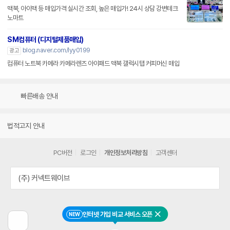
맥북, 아이맥 등 매입가격 실시간 조회, 높은 매입가! 24시 상담 강변테크
노마트
SM컴퓨터 (디지털제품매입)
blog.naver.com/lyy0199
광고
컴퓨터 노트북 카메라 카메라렌즈 아이패드 맥북 갤럭시탭 커피머신 매입
빠른배송 안내
법적고지 안내
PC버전
로그인
개인정보처리방침
고객센터
(주) 커넥트웨이브
인터넷 가입 비교 서비스 오픈
NEW
닫기
이