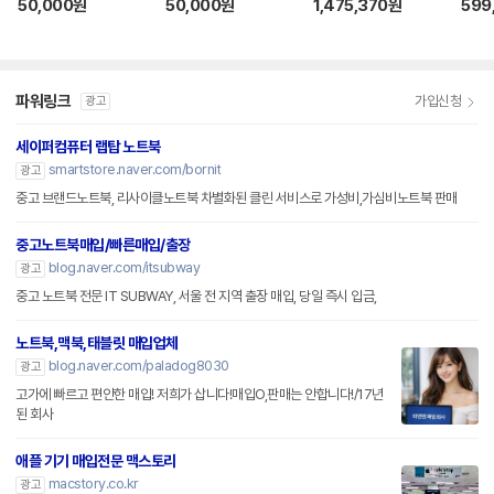
부품용 LT2212002
부품용 LT220601
n1 L
50,000
원
50,000
원
1,475,370
원
599
839
0750
4
파워링크
가입신청
광고
세이퍼컴퓨터 랩탑 노트북
smartstore.naver.com/bornit
광고
중고 브랜드노트북, 리사이클노트북 차별화된 클린 서비스로 가성비,가심비노트북 판매
중고노트북매입/빠른매입/출장
blog.naver.com/itsubway
광고
중고 노트북 전문 IT SUBWAY, 서울 전 지역 출장 매입, 당일 즉시 입금,
노트북,맥북,태블릿 매입업체
blog.naver.com/paladog8030
광고
고가에 빠르고 편안한 매입! 저희가 삽니다!매입O,판매는 안합니다!/17년
된 회사
애플 기기 매입전문 맥스토리
macstory.co.kr
광고