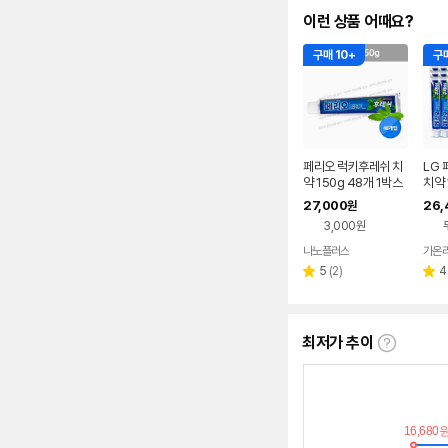
이런 상품 어때요?
구매 10+
구매
페리오 럭키후레쉬 치
LG
약 150g 48개 1박스
치약 
업소
27,000
26,
원
3,000원
나노플러스
가온
리
5
(
2
)
4
별
별
뷰
점
점
수
최저가 추이
최
저
가
추
이
란?