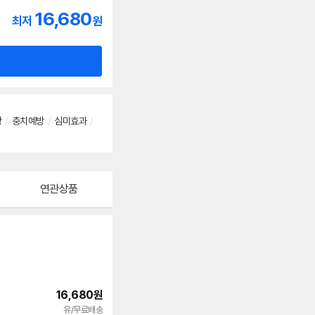
16,680
최저
원
방
/
충치예방
/
심미효과
/
연관상품
16,680
원
빠른배송
유/무료배송