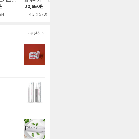
플러스 치
화이트 치약 120g
티 앤 검케어 치약 1
프로텍트 치약 10
00g
g
원
23,650
원
25,010
원
19,050
원
394)
4.8
(1,573)
4.7
(144)
4.8
(1,827)
가입신청