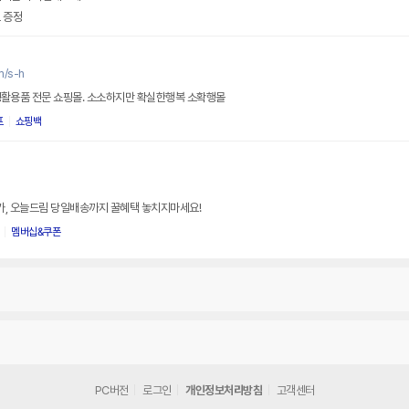
 증정
m/s-h
생활용품 전문 쇼핑몰. 소소하지만 확실한행복 소확행몰
프
쇼핑백
특가, 오늘드림 당일배송까지 꿀혜택 놓치지마세요!
멤버십&쿠폰
PC버전
로그인
개인정보처리방침
고객센터