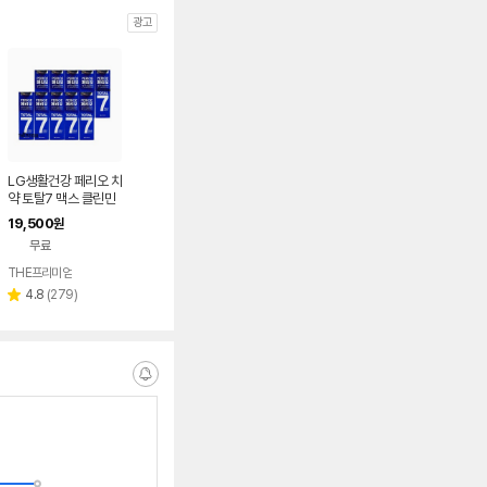
광고
LG생활건강 페리오 치
약 토탈7 맥스 클린민
트 120g 10개
19,500
원
무료
THE프리미엄
리
4.8
(
279
)
별
뷰
점
수
알
림
받
는
중