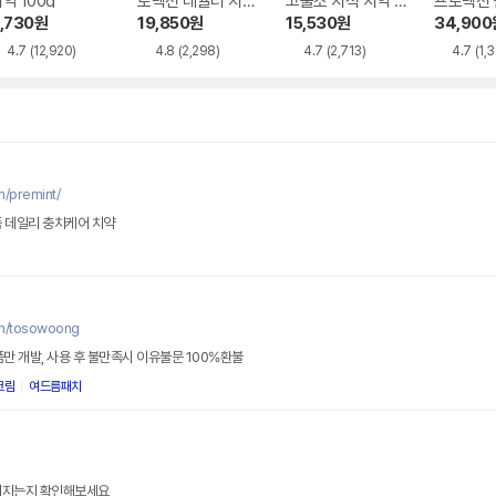
약 100g
로텍션 레귤러 치약
고불소 치석 치약 1
프로텍션 
250g
40g
약 100g
,730
원
19,850
원
15,530
원
34,900
4.7
(12,920)
4.8
(2,298)
4.7
(2,713)
4.7
(1,
m/premint/
족 데일리 충치케어 치약
om/tosowoong
품만 개발, 사용 후 불만족시 이유불문 100%환불
크림
여드름패치
이어지는지 확인해보세요