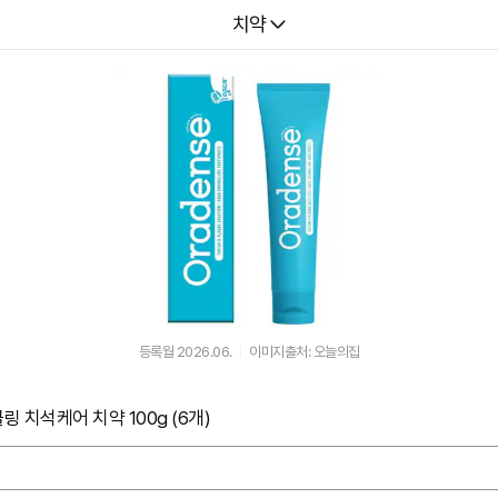
다나와
치약
등록월 2026.06.
이미지출처: 오늘의집
치석케어 치약 100g (6개)