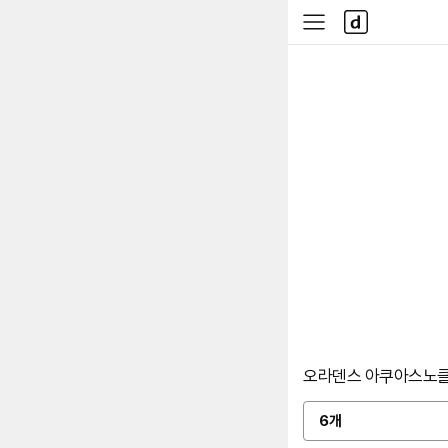
본문 바로가기
다
사
나
이
와
드
메
메
인
뉴
오라덴스 아쿠아스노클링 
6개
옵
션