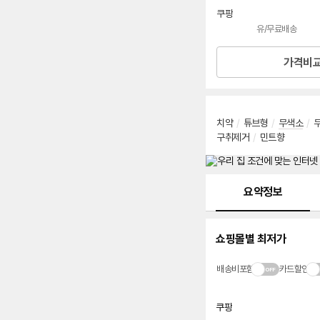
선
쿠팡
택
유/무료배송
로켓배송
가격비
치약
/
튜브형
/
무색소
/
구취제거
/
민트향
메뉴 네비게이션
요약정보
쇼핑몰별 최저가
배송비포함
카드할인
쿠팡