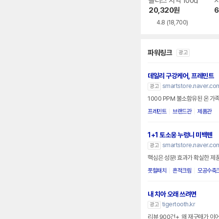
플러스 치약 100g
치
20,320
원
6
4.8
(18,700)
파워링크
광고
데일리 구강케어, 프레민트
smartstore.naver.co
광고
1000 PPM 불소함유된 온 가
프레민트
브랜드관
제품관
1+1 토소웅 누렁니 미백펜
smartstore.naver.c
광고
핵심은 성분! 효과가 확실한 제
풋힐패치
흔적크림
모공수축
내 치아 오래 쓰려면
tigertooth.kr
광고
리뷰 900건+, 왜 재구매가 