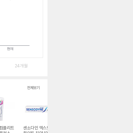
24개월
전체보기
 컴플리트
센소다인 엑스트라
센소다인 센서티비
센소다인 리페어 