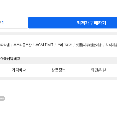
최저가 구매하기
교
1
무파라벤
/
무트리클로산
/
무CMIT MIT
/
프라그제거
/
잇몸(치주)질환예방
/
치석예
가격비교
상품정보
의견/리뷰