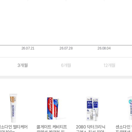
3개월
6개월
12개월
센소다인 멀티케어
콜게이트 케비티프
2080 닥터크리닉
센소다인