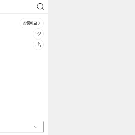
검
색
상품비교
관
심
공
유