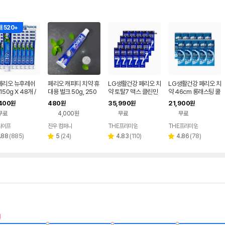
 520+
 페리오 뉴후레쉬
페리오 캐피티 치약 휴
LG생활건강 페리오 치
LG생활건강 페리오 치
150g X 48개 /
대용 벌크 50g, 250
약 토탈7 맥스 클린민
약 46cm 롱래스팅 쿨
용 치약
개
트 120g 20개
허브민트 100gX10개
400
480
35,990
21,900
원
원
원
원
무료
4,000원
무료
무료
라이프
진우 컴퍼니
THE프리미엄
THE프리미엄
네이버
페이
리
리
리
리
.88
(
885
)
5
(
24
)
4.83
(
110
)
4.86
(
78
)
별
별
별
뷰
뷰
뷰
뷰
점
점
점
수
수
수
수