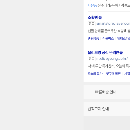
사은품
진주머리끈+해피락솔트
소확행 몰
smartstore.naver.co
광고
선물 답례품 골프우산 쇼핑백 
캠핑용품
선물박스
멀티스카
올리브영 공식 온라인몰
m.oliveyoung.co.kr/
광고
딱! 하루만 특가찬스, 오늘의 
오늘의 특가
첫구매 할인
세일
빠른배송 안내
법적고지 안내