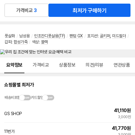
최저가 구매하기
가격비교
3
풋살화
/
남성용
/
인조잔디풋살용(TF)
/
팬텀 GX
/
포지션
:
골키퍼
,
미드필더
/
갑피
:
합성가죽
/
색상
:
블랙
메뉴 네비게이션
요약정보
가격비교
상품정보
의견/리뷰
연관상품
쇼핑몰별 최저가
배송비포함
카드할인
41,110
원
GS SHOP
3,000원
41,770
원
11번가
3,000원