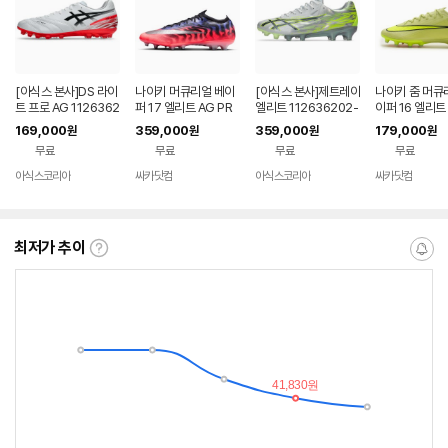
[아식스 본사]DS 라이
나이키 머큐리얼 베이
[아식스 본사]제트레이
나이키 줌 머큐
트 프로 AG 1126362
퍼 17 엘리트 AG PR
엘리트 112636202-
이퍼 16 엘리트 
05-102
O SE(IR0125900)
101
RO(FQ86933
169,000
359,000
359,000
179,000
원
원
원
원
무료
무료
무료
무료
아식스코리아
싸카닷컴
아식스코리아
싸카닷컴
네이버
네이
네이버
네이
페이
버페
페이
버페
이
이
최저가 추이
최
알
저
림
가
받
추
는
이
중
란?