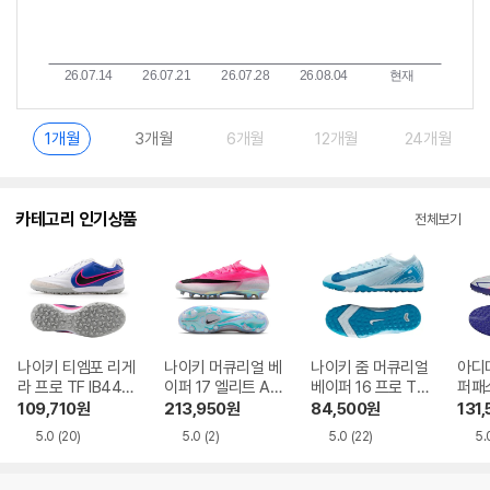
1개월
3개월
6개월
12개월
24개월
카테고리 인기상품
전체보기
나이키 티엠포 리게
나이키 머큐리얼 베
나이키 줌 머큐리얼
아디다
라 프로 TF IB447
이퍼 17 엘리트 AG
베이퍼 16 프로 TF
퍼패스
7-146
PRO IM5806-90
FQ8687-400
KJ6
109,710
원
213,950
원
84,500
원
131
0
5.0
(20)
5.0
(2)
5.0
(22)
5.