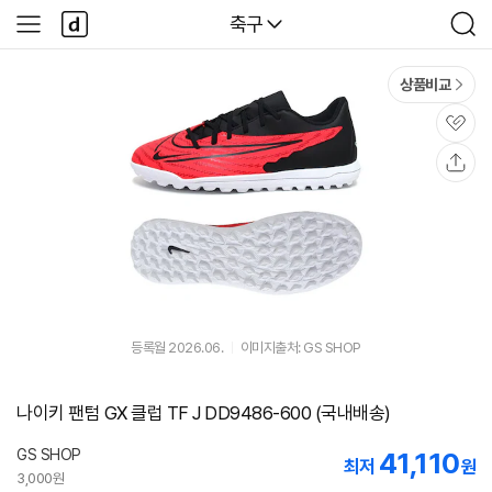
본문 바로가기
다
다나와
축구
사
검
나
이
색
와
드
메
메
상품비교
인
뉴
관
심
공
유
등록월 2026.06.
이미지출처: GS SHOP
나이키 팬텀 GX 클럽 TF J DD9486-600 (국내배송)
GS SHOP
41,110
최저
원
3,000원