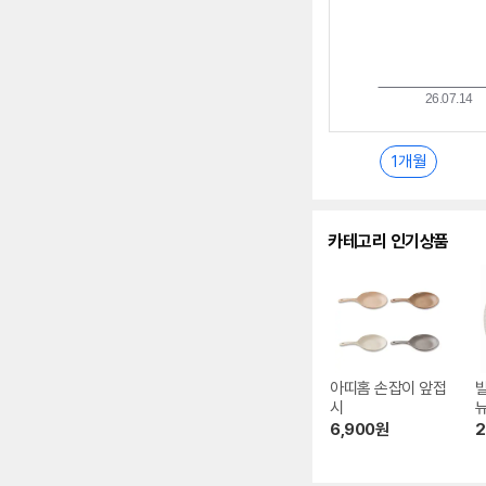
1개월
카테고리 인기상품
아띠홈 손잡이 앞접
시
뉴
6,900
원
2