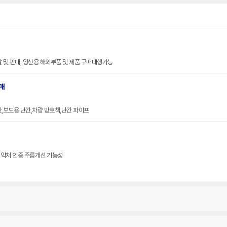
발 및 판매, 양산용 해외부품 및 제품 구매대행가능
매
간,보도용 난간,차량 방호책,난간 파이프
식약처 인증 주름개선 기능성