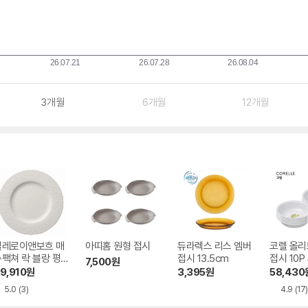
3개월
6개월
12개월
빌레로이앤보흐 매
아띠홈 원형 접시
듀라렉스 리스 엠버
코렐 올리
팩쳐 락 블랑 평
접시 13.5cm
접시 10P
7,500
원
접시
9,910
원
3,395
원
58,430
5.0
(3)
4.9
(17)