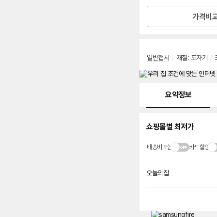
가격비
일반접시
/
재질
:
도자기
/
메뉴 네비게이션
요약정보
쇼핑몰별 최저가
배송비포함
카드할인
오늘의집