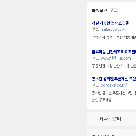
파워링크
광고
개발 가능한 전자 쇼핑몰
makepcb.co.kr
광고
각종 센서 등을 이용한 제품 개
알루미늄 난간제조 파이프판
www.난간마트.com
광고
주물 난간,교량 난간,차도용 난
공스킨 콜라겐 주름개선 크림
gongskin.co.kr/
광고
공스킨 콜라겐 주름개선 크림 
할인
무료배송
빠른배송 안내