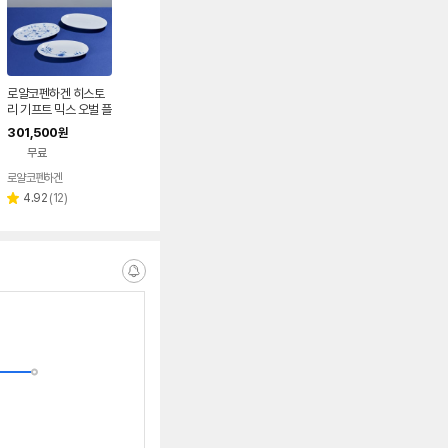
로얄코펜하겐 히스토
리 기프트 믹스 오벌 플
레이트 세트 23cm 3
301,500
원
종
무료
로얄코펜하겐
리
4.92
(
12
)
별
뷰
점
수
알
림
받
는
중