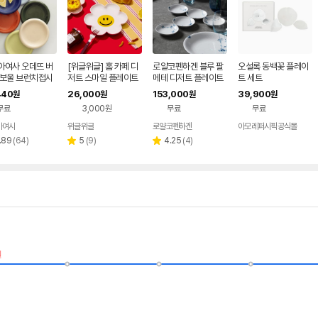
아여사 오데뜨 버
[위글위글] 홈 카페 디
로얄코펜하겐 블루 팔
오설록 동백꽃 플레이
딥보울 브런치접시
저트 스마일 플레이트
메테 디저트 플레이트
트 세트
 선물세트 디저트그
2P 세트 - Smile We
세트 10cm (5P)
440
26,000
153,000
39,900
원
원
원
원
파스타 플레이트 앞
Love
무료
3,000원
무료
무료
아여사
위글위글
로얄코펜하겐
아모레퍼시픽공식몰
네이버
페이
리
리
리
.89
(
64
)
5
(
9
)
4.25
(
4
)
별
별
뷰
뷰
뷰
점
점
수
수
수