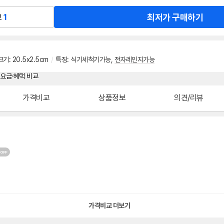
최저가 구매하기
교
1
크기
:
20.5x2.5cm
/
특징
:
식기세척기가능
,
전자레인지가능
가격비교
상품정보
의견/리뷰
가격비교 더보기