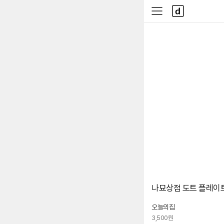
본문 바로가기
다
사
나
이
와
드
메
메
인
뉴
나묘상점 도트 플레이트 
오늘의집
3,500원