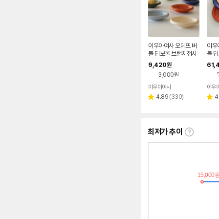
이우아여사 오데뜨 버
이우
블 딥보울 브런치접시
블 
디저트그릇 파스타 플
6P
9,420
61,
원
레이트 빈티지 원형 앞
릇 
3,000원
접시
접시
이우아여사
이우
리
4.89
(
330
)
4
별
별
뷰
점
점
수
최저가 추이
최
저
가
추
이
란?