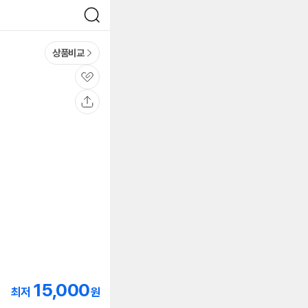
검
색
상품비교
관
심
공
유
15,000
최저
원