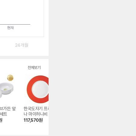
24개월
전체보기
브가든 앞
한국도자기 프라우
포트메리온 보타닉
덴비 엘레멘츠 파
 세트
나 마이허니비 13접
가든 오트밀 (D형)
그레이 미디움 플
시 1P
이트
원
117,570
원
12,338
원
15,300
원
4.8
(285)