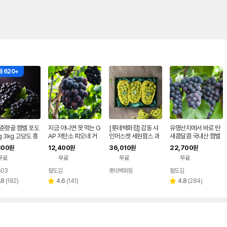
 620+
 춘향골 캠벨 포도
지금 아니면 못 먹는 G
[롯데백화점] 감동 샤
유명산지에서 바로 딴
kg 3kg 고당도 흥
AP 저탄소 피오네 거
인머스켓 세원팜스 과
새콤달콤 국내산 캠벨
 하우스 켐벨 포도
봉 400g이상 1팩
일선물세트(2.3kg 3
포도 1kg
800
12,400
36,010
22,700
원
원
원
원
 과일 선물
수/보자기동봉) LE121
무료
무료
무료
무료
1307679
03
팔도감
롯데백화점
팔도감
네이버
페이
리
리
리
.8
(
182
)
4.6
(
141
)
4.8
(
284
)
별
별
뷰
뷰
뷰
점
점
수
수
수