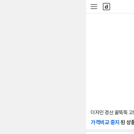
본문 바로가기
다
사
나
이
와
드
메
메
인
뉴
더자인 경산 꿀뚝뚝 고당
가격비교 중지
된 상