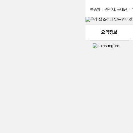
복숭아
/
원산지
:
국내산
/
메뉴 네비게이션
요약정보