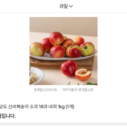
다나와
과일
등록월 2026.06.
이미지출처: 롯데홈쇼핑
도 신비복숭아 소과 18과 내외 1kg (1개)
품입니다.