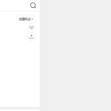
검
색
상품비교
관
심
공
유