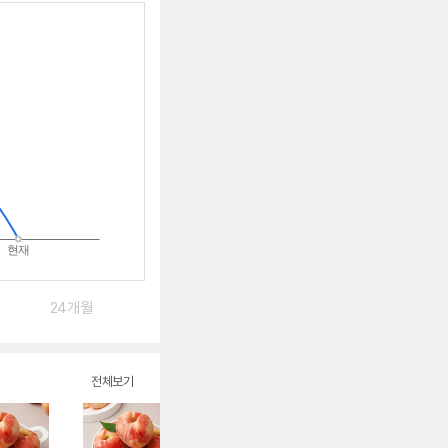
알
림
받
는
중
24개월
전체보기