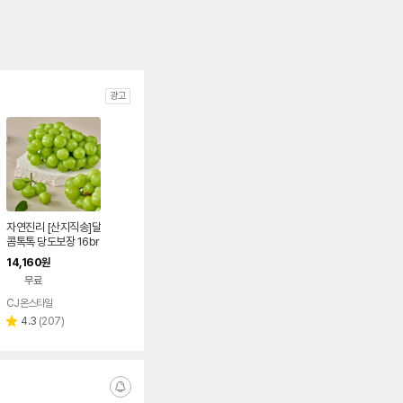
광고
자연진리 [산지직송]달
콤톡톡 당도보장 16br
ix+ 김천 샤인머스켓
14,160
원
실속형 프리미엄 1kg
무료
외
CJ온스타일
리
4.3
(
207
)
별
뷰
점
수