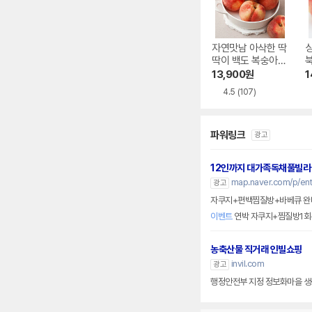
자연맛남 아삭한 딱
딱이 백도 복숭아
북
중과 22과 내외 4k
내
13,900
원
1
g
4.5
(107)
파워링크
광고
12인까지 대가족독채풀빌라
map.naver.com/p/ent
광고
자쿠지+편백찜질방+바베큐 완비
이벤트
연박 자쿠지+찜질방1회
농축산물 직거래 인빌쇼핑
invil.com
광고
행정안전부 지정 정보화마을 생