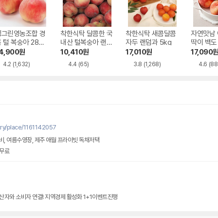
싱그린영농조합 경
착한식탁 달콤한 국
착한식탁 새콤달콤
자연맛남 
 털 복숭아 28과
내산 털복숭아 랜덤
자두 랜덤과 5kg
딱이 백도
외 4kg
과 4kg
대과 18과
4,900
원
10,410
원
17,010
원
17,090
g
4.2
(1,632)
4.4
(65)
3.8
(1,268)
4.6
(88
ry/place/1161142057
, 여름수영장, 제주 애월 프라이빗 독채저택
무료
산자와 소비자 연결! 지역경제 활성화 1+1이벤트진행