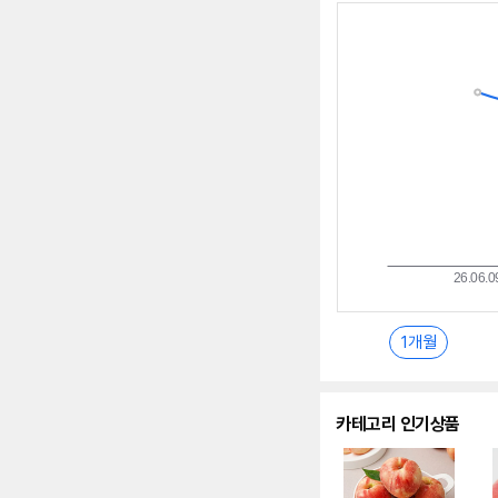
최
저
가
추
이
란?
1개월
카테고리 인기상품