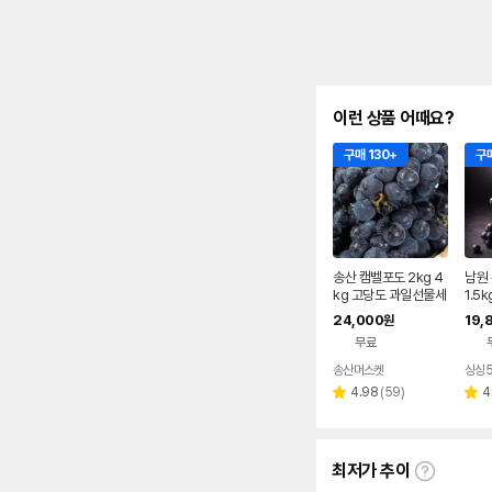
이런 상품 어때요?
구매 130+
구매
송산 캠벨포도 2kg 4
남원
kg 고당도 과일선물세
1.5
트 제철과일 실속형 선
부골
24,000
19,
원
물용 수출용 gap
제철
무료
송산머스켓
싱싱5
네이버
페이
리
4.98
(
59
)
4
별
별
뷰
점
점
수
최저가 추이