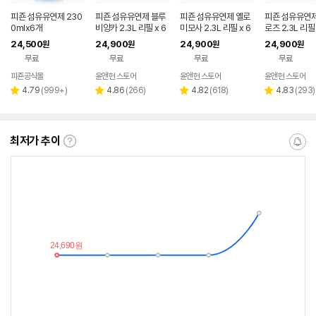
피죤 섬유유연제 230
피죤 섬유유연제 블루
피죤 섬유유연제 옐로
피죤 섬유유연제
0mlx6개
비앙카 2.3L 리필 x 6
미모사 2.3L 리필 x 6
로즈 2.3L 리필
개
개
24,500
24,900
24,900
24,900
원
원
원
원
무료
무료
무료
무료
피죤공식몰
윤앤현 스토어
윤앤현 스토어
윤앤현 스토어
네이버
페이
리
리
리
리
4.79
(
999+
)
4.86
(
266
)
4.82
(
618
)
4.83
(
293
)
별
별
별
별
뷰
뷰
뷰
뷰
점
점
점
점
수
수
수
수
최저가 추이
최
알
저
림
가
받
추
는
이
중
란?