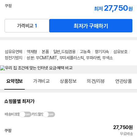
선
27,750
쿠팡
최저
원
택
로켓배송
최저가 구매하기
가격비교
1
섬유유연제
/
액체형
/
본품
/
일반,드럼겸용
/
고농축
/
향기지속
/
섬유보호
/
정전기방지
/
성분
:
무CMIT/MIT
,
무미세플라스틱
,
무파라벤
,
무색소
메뉴 네비게이션
요약정보
가격비교
상품정보
의견/리뷰
연관상품
쇼핑몰별 최저가
배송비포함
카드할인
27,750
원
쿠팡
빠른배송
무료배송