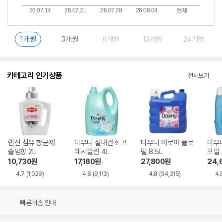
1개월
3개월
6개월
12개월
24개월
카테고리 인기상품
전체보기
랩신 섬유 항균제
다우니 실내건조 프
다우니 아로마 플로
다우
솔잎향 2L
레시클린 4L
럴 8.5L
프릴 
10,730
원
17,180
원
27,800
원
24,
4.7
(1,029)
4.8
(9,113)
4.8
(34,315)
4.
빠른배송 안내