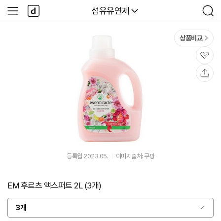
본문 바로가기
다
다나와
섬유유연제
사
검
나
이
색
와
드
메
메
상품비교
인
뉴
관
심
공
유
등록월 2023.05.
이미지출처: 쿠팡
EM 후르츠 액스퍼트 2L (3개)
3개
옵
션