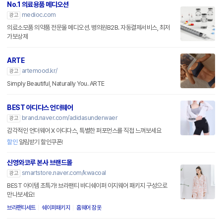
No.1 의료용품 메디오션
medioc.com
광고
의료소모품 의약품 전문몰 메디오션. 병의원B2B. 자동결제서비스, 최저
가보상제
ARTE
artemood.kr/
광고
Simply Beautiful, Naturally You. ARTE
BEST 아디다스 언더웨어
brand.naver.com/adidasunderwaer
광고
감각적인 언더웨어 X 아디다스, 특별한 퍼포먼스를 직접 느껴보세요
할인
알림받기 할인쿠폰!
신영와코루 본사 브랜드몰
smartstore.naver.com/kwacoal
광고
BEST 아이템 초특가! 브라팬티 바디쉐이퍼 이지웨어 패키지 구성으로
만나보세요!
브라팬티세트
쉐이퍼패키지
홈웨어 잠옷