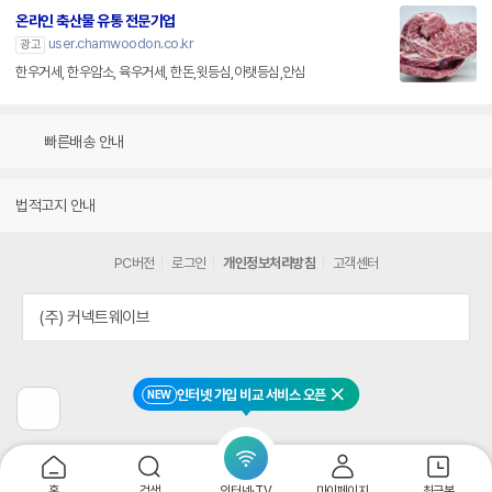
온라인 축산물 유통 전문기업
user.chamwoodon.co.kr
광고
한우거세, 한우암소, 육우거세, 한돈,윗등심,아랫등심,안심
빠른배송 안내
법적고지 안내
PC버전
로그인
개인정보처리방침
고객센터
(주) 커넥트웨이브
인터넷 가입 비교 서비스 오픈
NEW
닫기
이
전
페
이
지
홈
검색
인터넷·TV
마이페이지
최근본
로