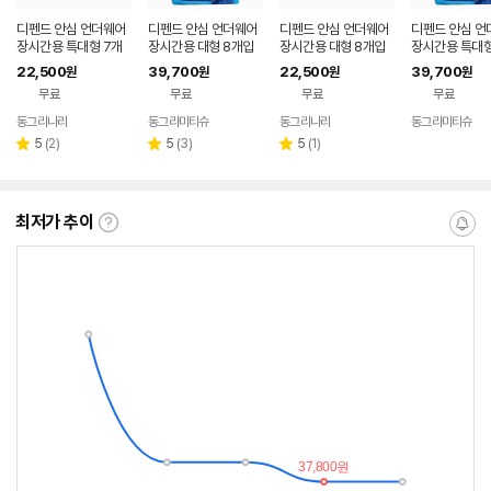
디펜드 안심 언더웨어
디펜드 안심 언더웨어
디펜드 안심 언더웨어
디펜드 안심 언
장시간용 특대형 7개
장시간용 대형 8개입
장시간용 대형 8개입
장시간용 특대형
입 x 2팩 유한킴벌리
x 4팩 유한킴벌리
x 2팩 유한킴벌리
입 x 4팩 유한
22,500
39,700
22,500
39,700
원
원
원
원
무료
무료
무료
무료
동그리나라
동그라미티슈
동그리나라
동그라미티슈
네이버
네이버
네이버
페이
페이
페이
리
리
리
5
(
2
)
5
(
3
)
5
(
1
)
별
별
별
뷰
뷰
뷰
점
점
점
수
수
수
최저가 추이
최
알
저
림
가
받
추
는
이
중
란?