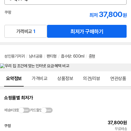
옵
션
선
37,800
쿠팡
최저
원
택
로켓배송
최저가 구매하기
가격비교
1
성인용기저귀
/
남녀공용
/
팬티형
/
흡수량
:
600ml
/
중형
메뉴 네비게이션
요약정보
가격비교
상품정보
의견/리뷰
연관상품
쇼핑몰별 최저가
배송비포함
카드할인
37,800
원
쿠팡
빠른배송
무료배송