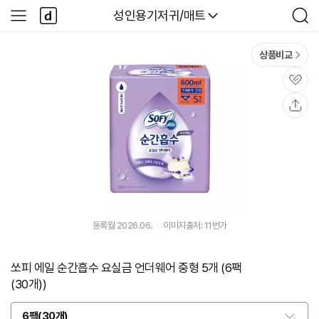
본문 바로가기
다
다나와
성인용기저귀/매트
사
검
나
이
색
와
드
메
메
상품비교
인
뉴
관
심
공
유
등록월 2026.06.
이미지출처: 11번가
쏘피 에일 순간흡수 요실금 언더웨어 중형 5개 (6팩
(30개))
6팩(30개)