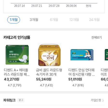
1개월
3개월
6개월
12개월
24개월
카테고리 인기상품
전체보기
디펜드 A+ 에이플
금비 골드 라운드형
디펜드 안심 언더웨
디펜
러스 라운드형 패드
속기저귀 30개
어 장시간용 대형 1
이프 
30개
6개
43,270
원
55,240
원
51,010
원
66,
4.7
(2,791)
4.7
(1,412)
4.7
(616)
4.
파워링크
가입신청
광고