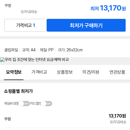
선
쿠팡
13,170
최저
원
택
유/무료배송
로켓배송
최저가 구매하기
가격비교
1
클립파일
/
규격
:
A4
/
재질
:
PP
/
크기
:
26x32cm
메뉴 네비게이션
요약정보
가격비교
상품정보
의견/리뷰
연관상품
쇼핑몰별 최저가
배송비포함
카드할인
13,170
원
쿠팡
빠른배송
유/무료배송