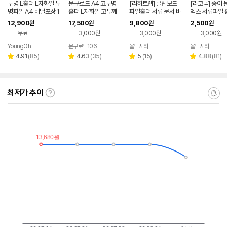
투명 L홀더 L자화일 투
문구로드 A4 고투명
[리히트랩] 클립보드
[라코닉] 종이 
명파일 A4 비닐포장 1
홀더 L자화일 고두께
파일홀더 서류 문서 바
덱스 서류파일 
00매
0.33T 50매
인더 A5
5
12,900
17,500
9,800
2,500
원
원
원
원
무료
3,000원
3,000원
3,000원
YoungOh
문구로드106
올드시티
올드시티
리
리
리
리
4.91
(
85
)
4.63
(
35
)
5
(
15
)
4.88
(
81
)
별
별
별
별
뷰
뷰
뷰
뷰
점
점
점
점
수
수
수
수
최저가 추이
최
알
저
림
가
받
추
는
이
중
란?