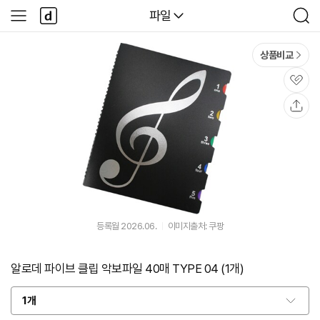
본문 바로가기
다
다나와
파일
사
검
나
이
색
와
드
메
메
상품비교
인
뉴
관
심
공
유
등록월 2026.06.
이미지출처: 쿠팡
알로데 파이브 클립 악보파일 40매 TYPE 04 (1개)
1개
옵
션