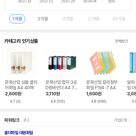
1개월
3개월
6개월
12개월
24개월
카테고리 인기상품
전체보기
문화산업 심플 클리
문화산업 합지 3공
문화산업 칼라정부
알파
어화일 A4 40매
D링바인더 A4 7c
화일 F194-7 A4
일 대
m
7 A
2,600
원
3,110
원
1,600
원
3,0
4.7
(3)
4.9
(105)
4.8
(566)
5.
파워링크
가입신청
광고
홀더파일 대원화일