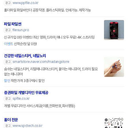
www.ppfile.co.kr
광고
홀더파일 화일바인더 공장직영. 플라스틱화일. 인쇄가능. 제작가능
파일 파일썬
filesun.pro
광고
신규가입 0원 이벤트! 최신 영화,드라마,애니 모두 무료! 4K 스트리밍
이벤트
선착순!첫 달 0원!
건강한 네일스티커, 네일노리
smartstore.naver.com/madangstore
광고
숨쉬는 네일스티커, 리얼매니큐어스티커, 붙이는 매니큐어, 드라이 필요
없는 매니큐어
할인
착한가격 3종구매시 할인
증권화일 개별디자인 무료제공
spfile.co.kr
광고
개별 무료디자인 서비스제공(이름,전화번호,회사명등)
홀더 전문
www.spctech.co.kr
광고