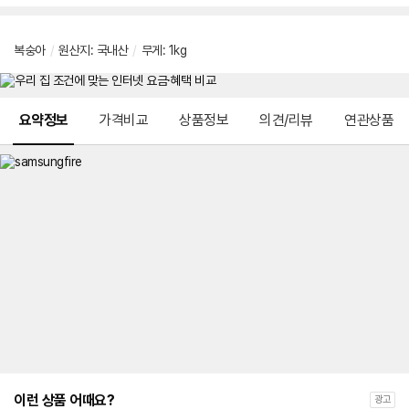
복숭아
/
원산지
:
국내산
/
무게
:
1kg
메뉴 네비게이션
요약정보
가격비교
상품정보
의견/리뷰
연관상품
이런 상품 어때요?
광고