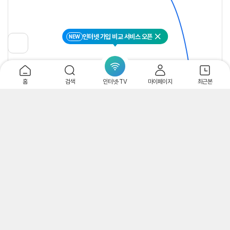
인터넷 가입 비교 서비스 오픈
NEW
닫기
이
전
페
이
지
홈
검색
인터넷·TV
마이페이지
최근본
로
이
동
1개월
3개월
6개월
12개월
24개월
카테고리 인기상품
전체보기
자연맛남 아삭한 딱
싱그린영농조합 경
착한식탁 달콤한 국
자연
딱이 백도 복숭아
북 털 복숭아 28과
내산 털복숭아 랜덤
딱이
중과 22과 내외 4k
내외 4kg
과 4kg
대과 
13,900
원
14,900
원
12,030
원
17,0