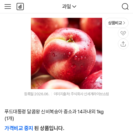
본문 바로가기
다
다나와
과일
사
검
나
이
색
와
드
메
메
상품비교
인
뉴
관
심
공
유
등록월 2026.06.
이미지출처: 주식회사 신세계라이브쇼핑
푸드대통령 달콤왕 신비복숭아 중소과 14과내외 1kg
(1개)
가격비교 중지
된 상품입니다.