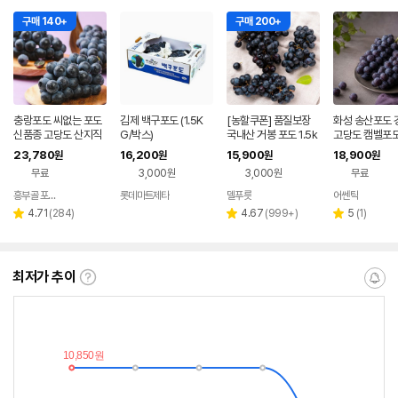
구매 140+
구매 200+
충랑포도 씨없는 포도
김제 백구포도 (1.5K
[농할쿠폰] 품질보장
화성 송산포도 
신품종 고당도 산지직
G/박스)
국내산 거봉 포도 1.5k
고당도 캠벨포도
송
g 3kg 2kg 4kg
급 1kg 2kg 
23,780
16,200
15,900
18,900
원
원
원
원
무료
3,000원
3,000원
무료
흥부골 포동포도
롯데마트제타
델푸릇
어쎈틱
네이버
페이
리
리
리
4.71
(
284
)
4.67
(
999+
)
5
(
1
)
별
별
별
뷰
뷰
뷰
점
점
점
수
수
수
최저가 추이
최
알
저
림
가
받
추
는
이
중
란?