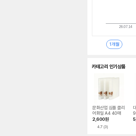
1개월
카테고리 인기상품
문화산업 심플 클리
어화일 A4 40매
9
2,600
원
5
4.7
(3)