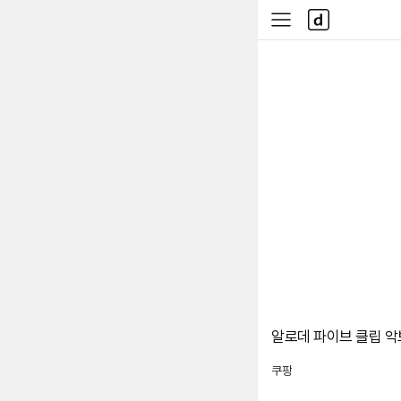
본문 바로가기
다
사
나
이
와
드
메
메
인
뉴
알로데 파이브 클립 악보파
쿠팡
로켓배송