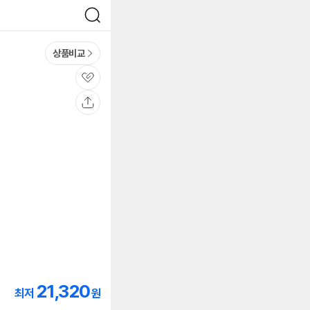
검
색
상품비교
관
심
공
유
21,320
최저
원