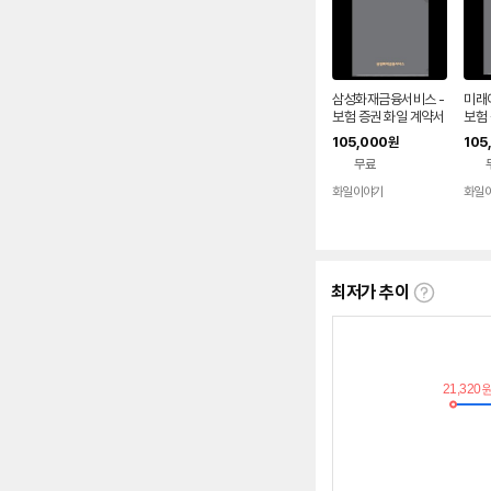
삼성화재금융서비스 -
미래
보험 증권 화일 계약서
보험
파일 / L홀더화일 PPS
파일 
105,000
105
원
무료
화일이야기
화일
최저가 추이
최
저
가
추
이
란?