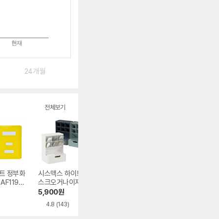
24개월
전체보기
트 정부화
시스맥스 하이브 데
대흥사 D536 3공
오피스존 PP 대용
AF1194-
스크오거나이저
D링 바인더 A3(7c
량 정부화일 A4 1
개
m)
5,900
원
6,150
원
470
원
4.8
(143)
5.0
(2)
4.9
(25)