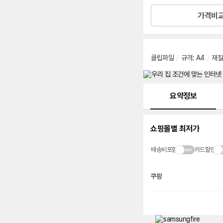
가격비
클립파일
/
규격
:
A4
/
재질
메뉴 네비게이션
요약정보
쇼핑몰별 최저가
배송비포함
카드할인
쿠팡