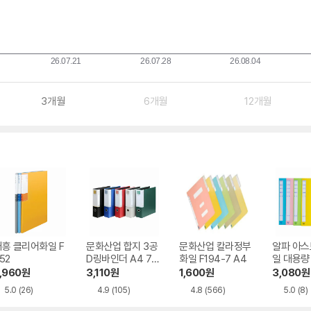
3개월
6개월
12개월
대흥 클리어화일 F
문화산업 합지 3공
문화산업 칼라정부
알파 아스
52
D링바인더 A4 7c
화일 F194-7 A4
일 대용량 
m
7 A4 10
,960
원
3,110
원
1,600
원
3,080
원
5.0
(26)
4.9
(105)
4.8
(566)
5.0
(8)