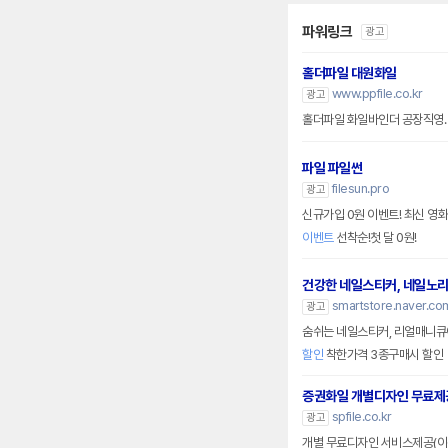
파워링크
광고
홀더파일 대원화일
www.ppfile.co.kr
광고
홀더파일 화일바인더 공장직영.
파일 파일썬
filesun.pro
광고
신규가입 0원 이벤트! 최신 영화
이벤트
선착순!첫 달 0원!
건강한 네일스티커, 네일노
smartstore.naver.c
광고
숨쉬는 네일스티커, 리얼매니큐
할인
착한가격 3종구매시 할인
증권화일 개별디자인 무료제
spfile.co.kr
광고
개별 무료디자인 서비스제공(이