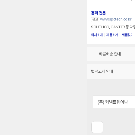
홀더 전문
www.spctech.co.kr
광고
SOUTHCO, GANTER 등 다
회사소개
제품소개
제품찾기
빠른배송 안내
법적고지 안내
(주) 커넥트웨이브
이
전