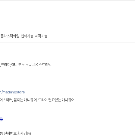
 플라스틱화일. 인쇄가능. 제작가능
,드라마,애니 모두 무료! 4K 스트리밍
리
om/madangstore
어스티커, 붙이는 매니큐어, 드라이 필요없는 매니큐어
공
름,전화번호,회사명등)