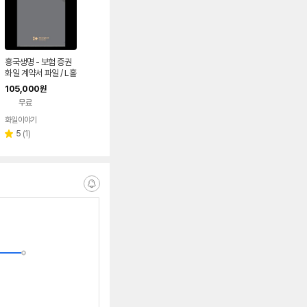
흥국생명 - 보험 증권
화일 계약서 파일 / L홀
더화일 PPS
105,000
원
무료
화일이야기
리
5
(
1
)
별
뷰
점
수
알
림
받
는
중