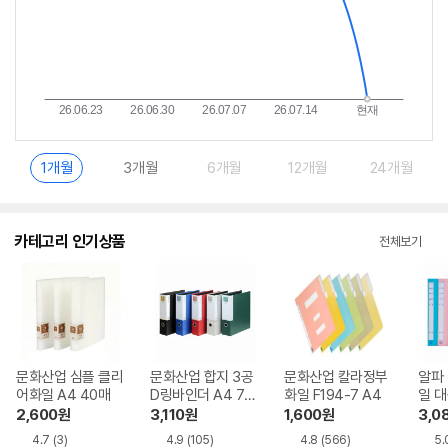
1개월
3개월
6개월
12개월
24개월
카테고리 인기상품
전체보기
문화산업 심플 클리
문화산업 합지 3공
문화산업 칼라정부
알파
어화일 A4 40매
D링바인더 A4 7c
화일 F194-7 A4
일 대
m
7 A
2,600
원
3,110
원
1,600
원
3,0
4.7
(3)
4.9
(105)
4.8
(566)
5.