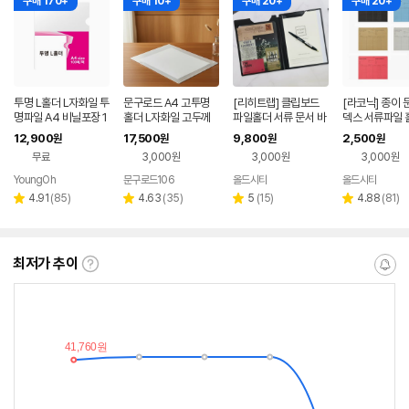
구매 170+
구매 10+
구매 20+
구매 20+
투명 L홀더 L자화일 투
문구로드 A4 고투명
[리히트랩] 클립보드
[라코닉] 종이 
명파일 A4 비닐포장 1
홀더 L자화일 고두께
파일홀더 서류 문서 바
덱스 서류파일 
00매
0.33T 50매
인더 A5
5
12,900
17,500
9,800
2,500
원
원
원
원
무료
3,000원
3,000원
3,000원
YoungOh
문구로드106
올드시티
올드시티
리
리
리
리
4.91
(
85
)
4.63
(
35
)
5
(
15
)
4.88
(
81
)
별
별
별
별
뷰
뷰
뷰
뷰
점
점
점
점
수
수
수
수
최저가 추이
최
알
저
림
가
받
추
는
이
중
란?