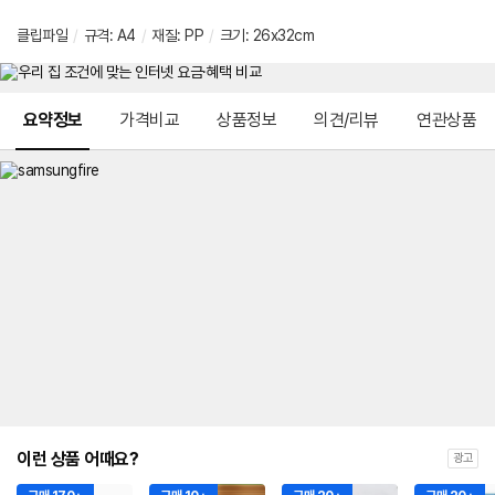
클립파일
/
규격
:
A4
/
재질
:
PP
/
크기
:
26x32cm
메뉴 네비게이션
요약정보
가격비교
상품정보
의견/리뷰
연관상품
이런 상품 어때요?
광고