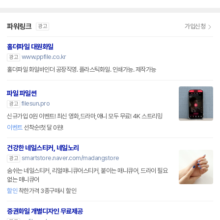
파워링크
가입신청
광고
홀더파일 대원화일
www.ppfile.co.kr
광고
홀더파일 화일바인더 공장직영. 플라스틱화일. 인쇄가능. 제작가능
파일 파일썬
filesun.pro
광고
신규가입 0원 이벤트! 최신 영화,드라마,애니 모두 무료! 4K 스트리밍
이벤트
선착순!첫 달 0원!
건강한 네일스티커, 네일노리
smartstore.naver.com/madangstore
광고
숨쉬는 네일스티커, 리얼매니큐어스티커, 붙이는 매니큐어, 드라이 필요
없는 매니큐어
할인
착한가격 3종구매시 할인
증권화일 개별디자인 무료제공