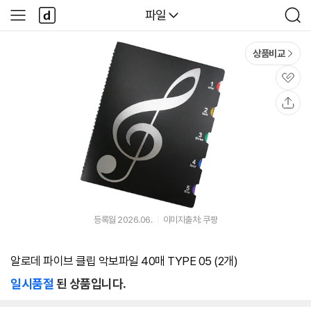
본문 바로가기
다
다나와
파일
사
검
나
이
색
와
드
메
메
상품비교
인
뉴
관
심
공
유
등록월 2026.06.
이미지출처: 쿠팡
알로데 파이브 클립 악보파일 40매 TYPE 05 (2개)
일시품절
된 상품입니다.