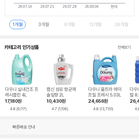
1개월
3개월
6개월
12개월
24개월
카테고리 인기상품
전체보기
다우니 실내건조 프
랩신 섬유 항균제
다우니 울트라 에이
다우
레시클린 4L
솔잎향 2L
프릴 프레시 5.03L
럴 8.
17,180
원
10,430
원
24,656
원
26,
4.8
(9,117)
4.7
(1,106)
4.8
(13,730)
4.
빠른배송 안내