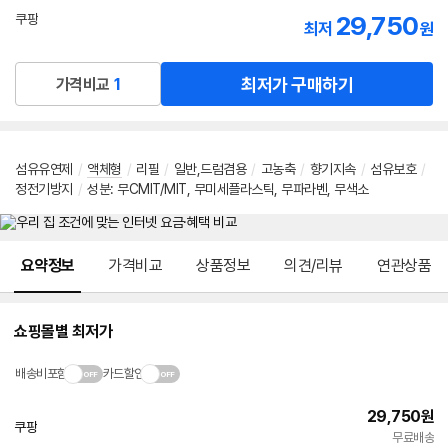
선
29,750
쿠팡
최저
원
택
로켓배송
최저가 구매하기
가격비교
1
섬유유연제
/
액체형
/
리필
/
일반,드럼겸용
/
고농축
/
향기지속
/
섬유보호
/
정전기방지
/
성분
:
무CMIT/MIT
,
무미세플라스틱
,
무파라벤
,
무색소
메뉴 네비게이션
요약정보
가격비교
상품정보
의견/리뷰
연관상품
쇼핑몰별 최저가
배송비포함
카드할인
29,750
원
쿠팡
빠른배송
무료배송