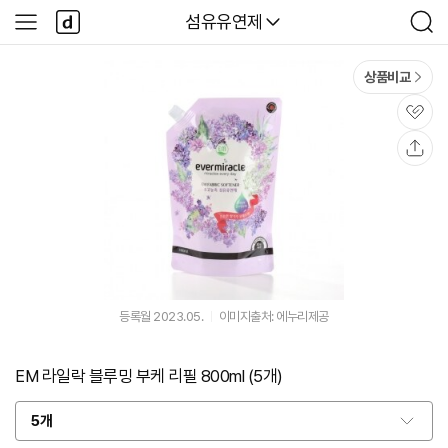
본문 바로가기
다
다나와
섬유유연제
사
검
나
이
색
와
드
메
메
상품비교
인
뉴
관
심
공
유
등록월 2023.05.
이미지출처: 에누리제공
EM 라일락 블루밍 부케 리필 800ml (5개)
5개
옵
션