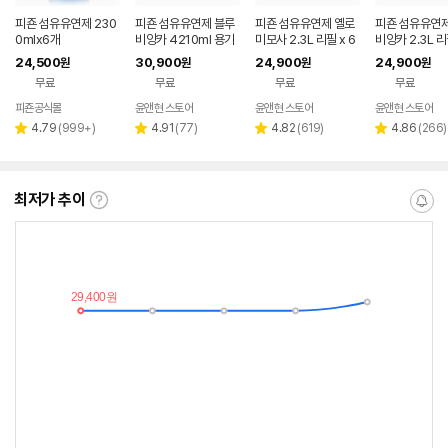
피죤 섬유유연제 230
피죤 섬유유연제 블루
피죤 섬유유연제 옐로
피죤 섬유유연제
0mlx6개
비앙카 4210ml 용기
미모사 2.3L 리필 x 6
비앙카 2.3L 리
x 4개
개
개
24,500
30,900
24,900
24,900
원
원
원
원
무료
무료
무료
무료
피죤공식몰
윤앤현 스토어
윤앤현 스토어
윤앤현 스토어
네이버
페이
리
리
리
리
4.79
(
999+
)
4.91
(
77
)
4.82
(
619
)
4.86
(
266
)
별
별
별
별
뷰
뷰
뷰
뷰
점
점
점
점
수
수
수
수
최저가 추이
최
알
저
림
가
받
추
는
이
중
란?