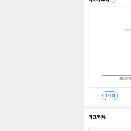
최
저
가
추
이
란?
1개월
의견/리뷰