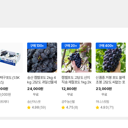
구매 130+
구매 20+
구매 400+
백구포도 (1.5K
송산 캠벨포도 2kg 4
캠벨포도 고당도 산지
신품종 거봉 포도 블랙
스)
kg 고당도 과일선물세
직송 제철포도 1kg 2k
초봉 고당도 씨없는 포
트 제철과일 실속형 선
g
도 1.5kg
200
24,000
12,800
23,000
원
원
원
원
물용 수출용 gap
3,000원
무료
무료
무료
마트제타
송산머스켓
공주농산물
허니스윗팜
네이버
페이
리
리
리
4.98
(
59
)
4.75
(
8
)
4.93
(
71
)
별
별
별
뷰
뷰
뷰
점
점
점
수
수
수