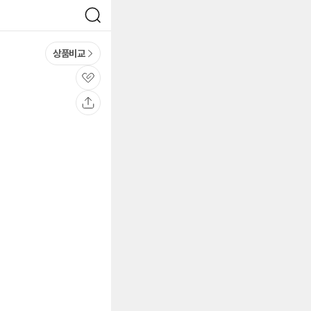
검
색
상품비교
관
심
공
유