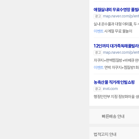
애월실내외 무료수영장 풀빌
map.naver.com/p/en
광고
실내 온수풀과 대형 야외풀, 두 
이벤트
사계절 무료 물놀이
12인까지 대가족독채풀빌라
map.naver.com/p/ent
광고
자쿠지+편백찜질방+바베큐 완비
이벤트
연박 자쿠지+찜질방1회
농축산물 직거래 인빌쇼핑
invil.com
광고
행정안전부 지정 정보화마을 생
빠른배송 안내
법적고지 안내