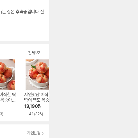
1kg는 상온 후숙중입니다 진
전체보기
아삭한 딱
자연맛남 아삭한 딱
땡이네과일가게 고
금호농협 영천 아
 복숭아
딱이 백도 복숭아
당도 켐벨포도 3kg
한복숭아 중대과 
 내외 4k
중소과 24과 내외
~7입 1.8kg
원
13,190
원
20,050
원
29,760
원
4kg
3)
4.1
(326)
4.1
(20)
가입신청