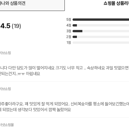
다나와 상품의견
쇼핑몰 상품리
5점
4.5
19
4점
3점
2점
1점
숭아 정말 온라인주문은 안되는건지..ㅠㅠ 아쉽네요
아주좋더라구요. 꽤 맛있게 잘 먹게 되었어요. 신비복숭아를 평소에 들어보긴했는데
게 되었는데 생각보다 맛있어서 깜짝 놀랐어요