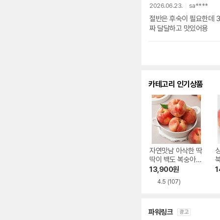
2026.06.23.
sa****
절반은 후숙이 필요한데 3k
짜 달달하고 맛있어용
카테고리 인기상품
자연맛남 아삭한 딱
딱이 백도 복숭아
북
중과 22과 내외 4k
내
13,900
원
1
g
4.5
(107)
파워링크
광고