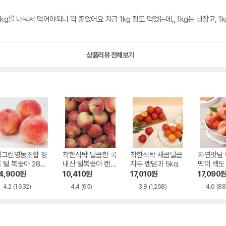
g를 나눠서 먹어야되니 딱 좋았어요 지금 1kg 정도 먹었는데,, 1kg는 냉장고, 
상품리뷰 전체보기
싱그린영농조합 경
착한식탁 달콤한 국
착한식탁 새콤달콤
자연맛남 
 털 복숭아 28과
내산 털복숭아 랜덤
자두 랜덤과 5kg
딱이 백도
외 4kg
과 4kg
대과 18과
4,900
원
10,410
원
17,010
원
17,090
g
4.2
(1,632)
4.4
(65)
3.8
(1,268)
4.6
(88