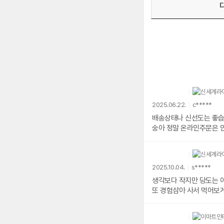
2025.06.22.
c*****
배송상태나 신선도는 좋습니다 다만 당도가 많이 떨어지네요 크기도 너무 작고 .. 속상하네요 과일 맛없으면 쓰레기인데 비싼 신비복
2025.10.04.
s*****
생각보다 작지만 당도는 
또 경험삼아 사서 먹어보