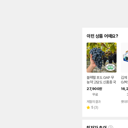
이런 상품 어때요?
블랙펄 포도 GAP 무
김제 
농약 고당도 신품종 국
G/박
산포도
27,900
16,
원
무료
계절의 결과
롯데
리
5
(
3
)
별
뷰
점
수
최저가 추이