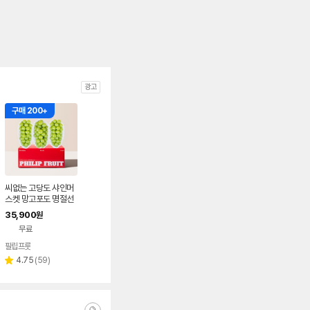
광고
구매 200+
씨없는 고당도 샤인머
스켓 망고포도 명절선
물 부모님선물 2kg, 4
35,900
원
kg
무료
필립프룻
리
4.75
(
59
)
별
뷰
점
수