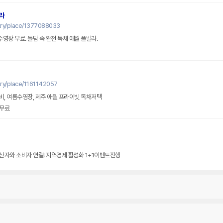
라
try/place/1377088033
수영장 무료. 돌담 속 완전 독채 애월 풀빌라.
ry/place/1161142057
, 여름수영장, 제주 애월 프라이빗 독채저택
무료
산자와 소비자 연결! 지역경제 활성화 1+1이벤트진행