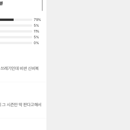
뷰
79%
5%
11%
5%
0%
 그 시즌만 딱 판다고해서