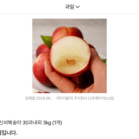
다나와
과일
등록월 2026.06.
이미지출처: 주식회사 신세계라이브쇼핑
비복숭아 30과내외 3kg (1개)
품입니다.