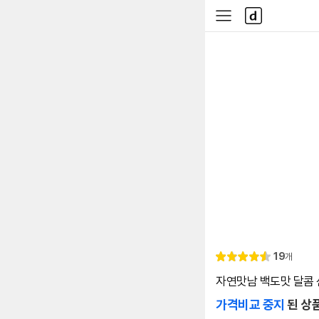
본문 바로가기
다
사
나
이
와
드
메
메
인
뉴
리
19
개
별
4.
뷰
점
6
자연맛남 백도맛 달콤 신
가격비교 중지
된 상