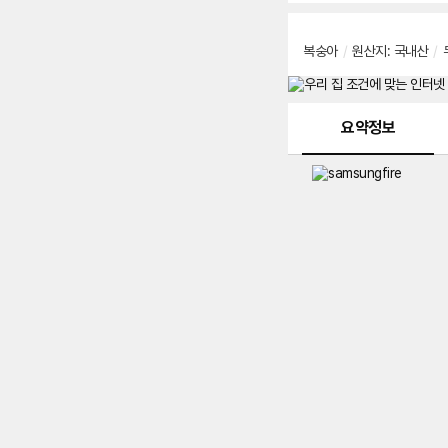
복숭아
/
원산지
:
국내산
/
메뉴 네비게이션
요약정보