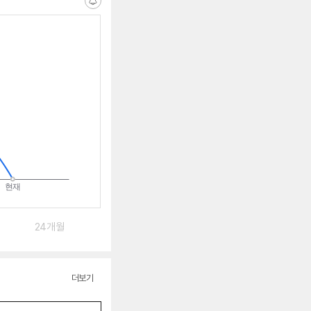
알
림
받
는
중
24개월
더보기