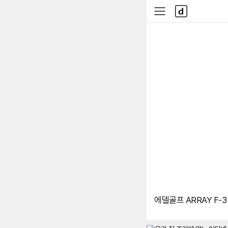
본문 바로가기
다
사
나
이
와
드
메
메
인
뉴
에델골프 ARRAY F-3