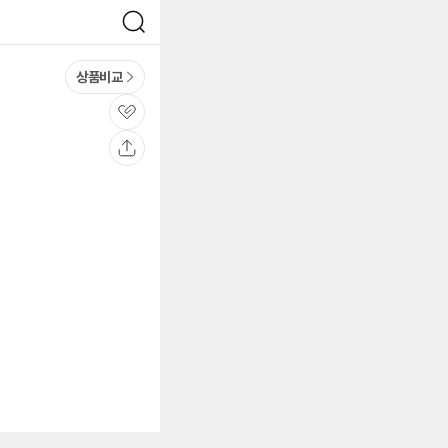
검
색
상품비교
관
심
공
유