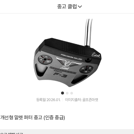
다나와
중고 클럽
1
2
3
등록월 2026.01.
이미지출처: 골프존마켓
 개선형 말렛 퍼터 중고 (인증 중급)