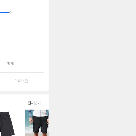
는
중
24개월
전체보기