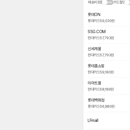
배송비포함
카드할인
롯데ON
롯데카드
59,030원
SSG.COM
현대카드
57,793원
신세계몰
현대카드
57,793원
롯데홈쇼핑
현대카드
59,180원
이마트몰
현대카드
58,189원
롯데백화점
롯데카드
56,880원
LFmall