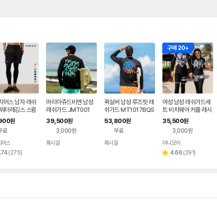
구매 20+
치머스 남자 래쉬
마리아쥬드비엔 남성
퀵실버 남성 루즈핏 래
여성 남성 래쉬가드세
 워터레깅스 스윔
래쉬가드 JMT001
쉬가드 MT1017BQS
트 비치웨어 커플 래시
 일체형 수영복 바
가드 수영복 퍼플피렌
900
39,500
53,800
35,500
원
원
원
원
빅사이즈 비치웨어
체
무료
3,000원
무료
3,000원
치머스
록시걸
록시걸
마니모아
네이버
네이버
페이
페이
리
리
.74
(
275
)
4.66
(
291
)
별
뷰
뷰
점
수
수