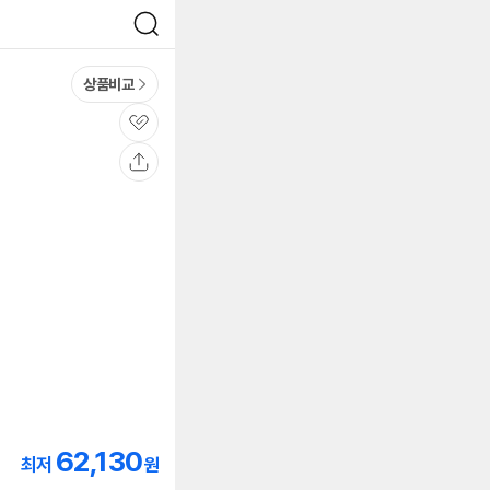
검
색
상품비교
관
심
공
유
62,130
최저
원