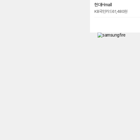
현대Hmall
KB국민카드
61,480원