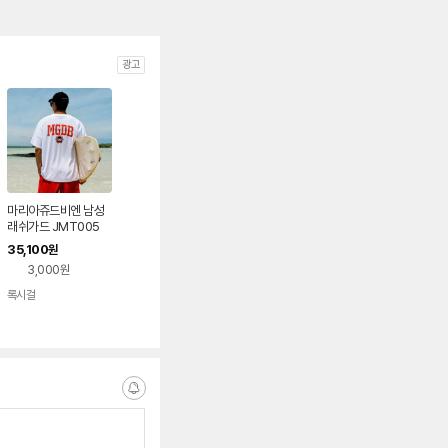
광고
마리아쥬드비엔 남성
래쉬가드 JMT005
35,100
원
3,000원
록시걸
네이버
페이
알
림
받