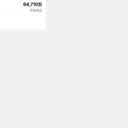
64,710
원
무료배송