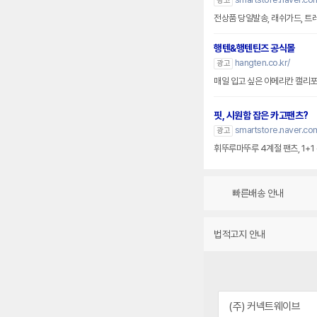
광고
전상품 당일발송, 래쉬가드, 트
행텐&행텐틴즈 공식몰
hangten.co.kr/
광고
매일 입고 싶은 아메리칸 캘리포
핏, 시원함 잡은 카고팬츠?
smartstore.naver.com
광고
휘뚜루마뚜루 4계절 팬츠, 1+1
빠른배송 안내
법적고지 안내
(주) 커넥트웨이브