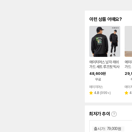
이런 상품 어때요?
에이치머스 남자 래쉬
에이
가드 세트 루즈핏 빅사
가드
이즈 수영복 긴팔 상의
팬츠
48,600
29,
원
반바지 레깅스 비치사
지 
무료
이드
에이치머스
에이
리
4.8
(
999+
)
4
별
별
뷰
점
점
수
최저가 추이
최
저
가