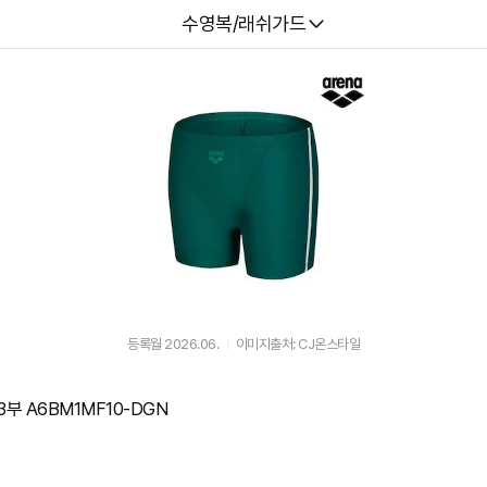
다나와
수영복/래쉬가드
등록월 2026.06.
이미지출처: CJ온스타일
부 A6BM1MF10-DGN