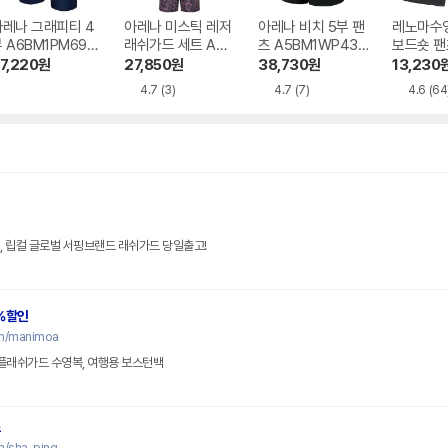
아레나 그래피티 4
아레나 미스틱 레저
아레나 비치 5부 팬
레노마수
 A6BM1PM69N
래쉬가드 세트 A3B
츠 A5BM1WP43B
보드숏 팬
Y
M1PC01 BLK
LK
N-MS2C
7,220
원
27,850
원
38,730
원
13,230
4.7
(3)
4.7
(7)
4.6
(64
오닐, 립컬 글로벌 서핑브랜드 래쉬가드 당일출고!
%할인
om/manimoa
래쉬가드 수영복, 여행용 보스턴백
조
m/sha-ping