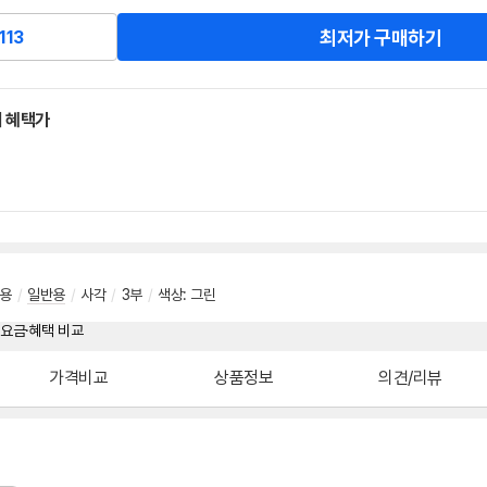
최저가 구매하기
113
 혜택가
용
/
일반용
/
사각
/
3부
/
색상
:
그린
가격비교
상품정보
의견/리뷰