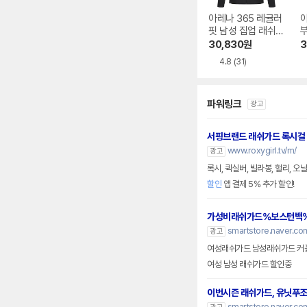
아레나 365 레귤러
핏 남성 집업 래쉬
부
가드 A5BM1RR45
V
30,830
원
3
BLK
4.8
(31)
파워링크
광고
서핑브랜드 래쉬가드 록시걸
www.roxygirl.tv/m/
광고
록시, 퀵실버, 빌라봉, 헐리, 
할인
앱 결제 5% 추가 할인!
가성비래쉬가드%보스턴백
smartstore.naver.c
광고
여성래쉬가드 남성래쉬가드 커플
여성 남성 래쉬가드 할인중
이번시즌 래쉬가드, 유닛푸
smartstore.naver.co