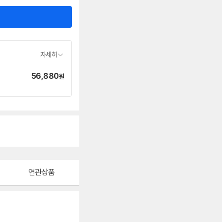
자세히
56,880
가
원
격
연관상품