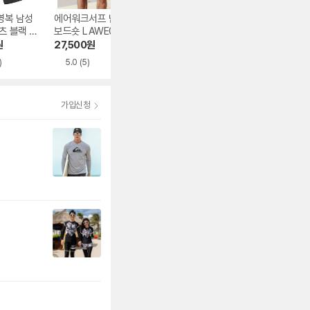
영복 남성
에어워크서프 남성
아레나 에센스 레귤
아레나 파라다이
츠 블랙 R
보드숏 LAWE0912
러핏 집업 래쉬가드
레저 래쉬가드 세
997-BK
세트 A5BM1PC05
A3BM1PC03 BL
원
27,500
원
76,310
원
39,830
원
BLK
)
5.0
(5)
5.0
(14)
5.0
(4)
가입신청