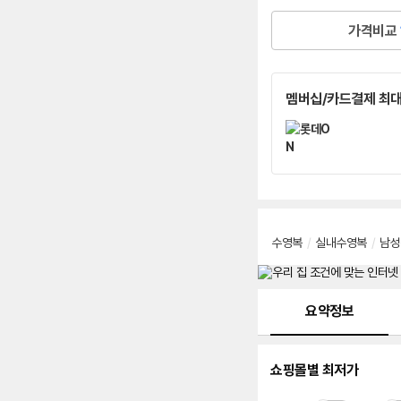
가격비교
멤버십/카드결제 최대
수영복
/
실내수영복
/
남성
메뉴 네비게이션
요약정보
쇼핑몰별 최저가