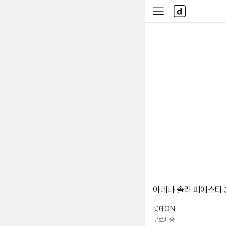
본문 바로가기
다
사
나
이
와
드
메
메
인
뉴
아레나 솔라 피에스타 3
롯데ON
무료배송