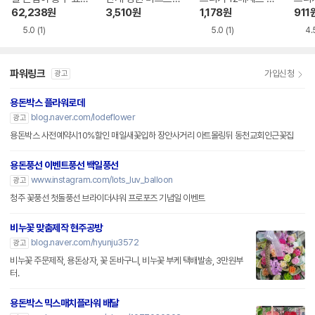
핑백 30x20cm
원예 스프링쿨러헤
플 동그라미스티커
62,238
원
3,510
원
1,178
원
911
드1 2매입
6558088
5.0
(1)
5.0
(1)
4.
파워링크
가입신청
광고
용돈박스 플라워로데
blog.naver.com/lodeflower
광고
용돈박스 사전예약시10%할인 매일새꽃입하 장안사거리 아트몰링뒤 동천교회인근꽃집
용돈풍선 이벤트풍선 백일풍선
www.instagram.com/lots_luv_balloon
광고
청주 꽃풍선 첫돌풍선 브라이더샤워 프로포즈 기념일 이벤트
비누꽃 맞춤제작 현주공방
blog.naver.com/hyunju3572
광고
비누꽃 주문제작, 용돈상자, 꽃 돈바구니, 비누꽃 부케 택배발송, 3만원부
터.
용돈박스 믹스매치플라워 배달