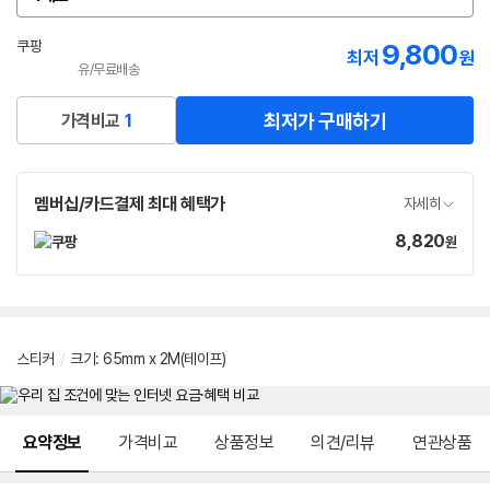
옵
션
선
쿠팡
9,800
최저
원
택
유/무료배송
로켓배송
최저가 구매하기
가격비교
1
멤버십/카드결제 최대 혜택가
자세히
8,820
가
원
격
스티커
/
크기
:
65mm x 2M(테이프)
메뉴 네비게이션
요약정보
가격비교
상품정보
의견/리뷰
연관상품