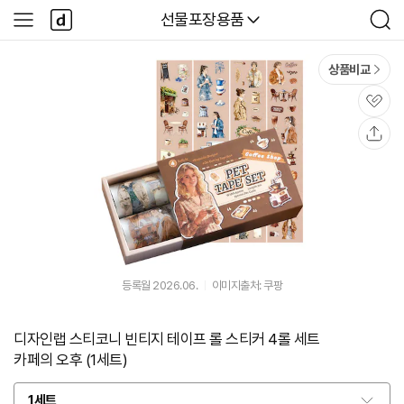
본문 바로가기
다
다나와
선물포장용품
사
검
나
이
색
와
드
메
메
상품비교
인
뉴
관
심
공
유
등록월 2026.06.
이미지출처: 쿠팡
디자인랩 스티코니 빈티지 테이프 롤 스티커 4롤 세트
카페의 오후 (1세트)
1세트