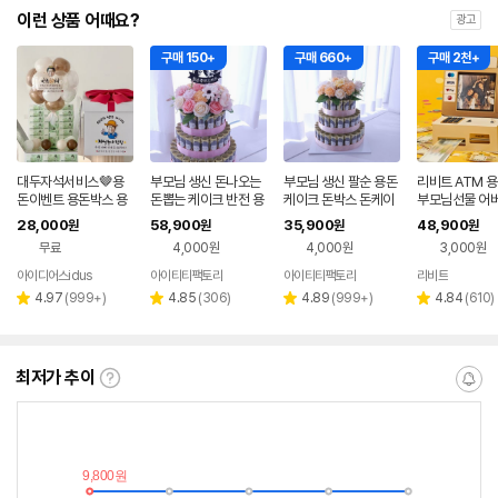
이런 상품 어때요?
광고
구매 150+
구매 660+
구매 2천+
대두자석서비스🤎용
부모님 생신 돈나오는
부모님 생신 팔순 용돈
리비트 ATM 
돈이벤트 용돈박스 용
돈뽑는 케이크 반전 용
케이크 돈박스 돈케이
부모님선물 어
돈풍선 환갑 칠순 팔순,
돈박스 팔순 잔치 반전
크 반전 선물 서프라이
결혼기념일 용
28,000
58,900
35,900
48,900
원
원
원
원
고자매파티
이벤트 연레드 70축하
즈 넘치는사랑 샤벳 DI
트 선물 환갑 칠
무료
4,000원
4,000원
3,000원
Y
생신
아이디어스idus
아이티티팩토리
아이티티팩토리
리비트
리
리
리
리
4.97
(
999+
)
4.85
(
306
)
4.89
(
999+
)
4.84
(
610
)
별
별
별
별
뷰
뷰
뷰
뷰
점
점
점
점
수
수
수
수
최저가 추이
최
알
저
림
가
받
추
는
이
중
란?