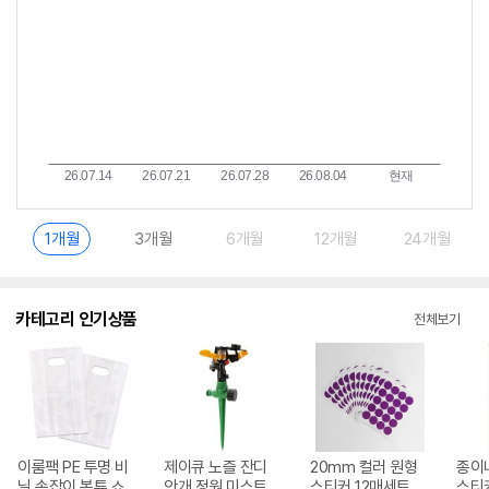
1개월
3개월
6개월
12개월
24개월
카테고리 인기상품
전체보기
이룸팩 PE 투명 비
제이큐 노즐 잔디
20mm 컬러 원형
종이
닐 손잡이 봉투 쇼
안개 정원 미스트
스티커 12매세트 퍼
스티