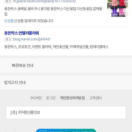
m.place.naver.com/place/1077030202
광고
용돈박스 꽃배달 꽃바구니 꽃다발 용돈박스 다산꽃집 다산동꽃집 갈매꽃
집
신상품
신상품 업데이트 되었습니다
용돈박스 안젤라플라워
blog.naver.com/jj4646
광고
용돈박스, 프로포즈, 이벤트 플라워, 여친꽃선물, 카페개업선물, 원데이클래스
빠른배송 안내
법적고지 안내
PC버전
로그인
개인정보처리방침
고객센터
(주) 커넥트웨이브