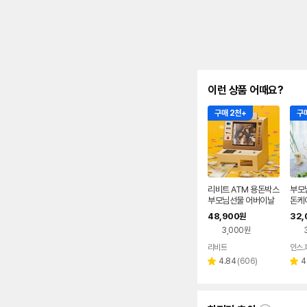
이런 상품 어때요?
구매 2천+
구매
리비트 ATM 용돈박스
부모
부모님선물 어버이날
돈케
결혼기념일 용돈이벤
벤트
48,900
32,
원
트 선물 환갑 칠순 팔순
3,000원
생신
리비트
인스.
리
4.84
(
606
)
4
별
별
뷰
점
점
수