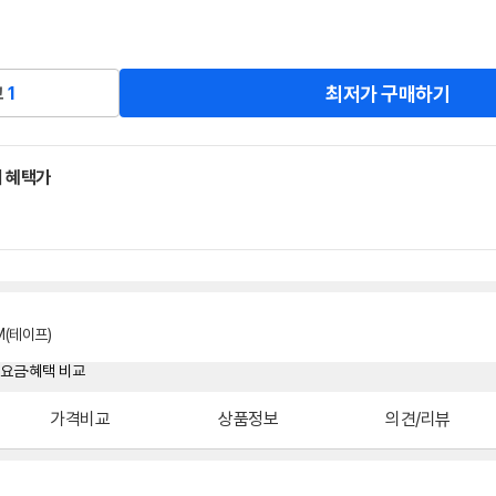
최저가 구매하기
교
1
 혜택가
M(테이프)
가격비교
상품정보
의견/리뷰