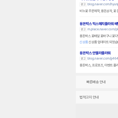
blog.naver.com/hyun
광고
비누꽃 주문제작, 용돈상자, 꽃 
용돈박스 믹스매치플라워 배
m.place.naver.com/
광고
용돈박스 꽃배달 꽃바구니 꽃다
신상품
신상품 업데이트 되었습
용돈박스 안젤라플라워
blog.naver.com/jj46
광고
용돈박스, 프로포즈, 이벤트 플
빠른배송 안내
법적고지 안내