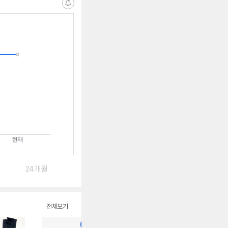
알
림
받
는
중
24개월
전체보기