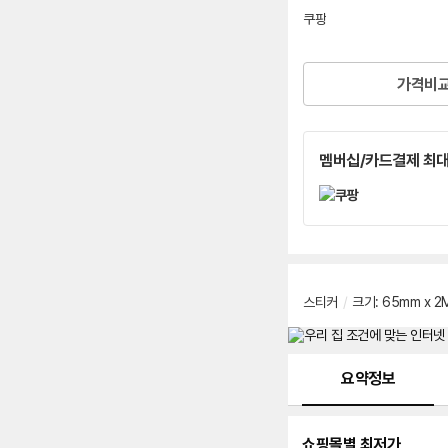
선
쿠팡
택
로켓배송
가격비
멤버십/카드결제 최대
스티커
/
크기
:
65mm x 2
메뉴 네비게이션
요약정보
쇼핑몰별 최저가