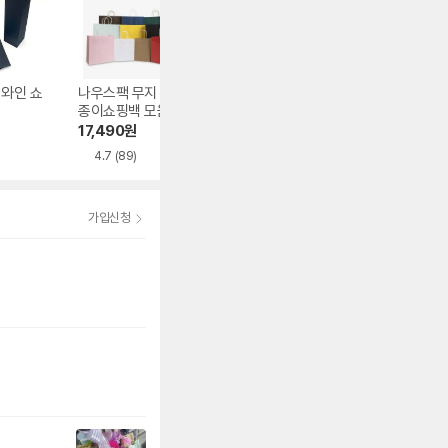
 와인 쇼
나우스팩 무지 컬러
크라프트 종이 플랫
에이치앤제이 비
종이쇼핑백 모음전
쇼핑백 대
꽃 용돈박스
100장 15가지 컬러
17,490
원
15,840
원
17,900
원
4.7
(89)
4.5
(15)
5.0
(2)
가입신청