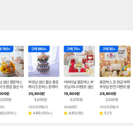
 190+
구매 660+
구매 70+
구매 30+
님 생신 용돈박스
부모님 생신 팔순 용돈
어버이날 용돈박스 부
용돈박스 돈 현금 벼락
이크 환갑 칠순 이
케이크 돈박스 돈케이
모님 머니이벤트 생신
부모님 반전 이벤트 팔
 선물 인스피아
크 반전 선물 서프라이
현금상자
순 생신 선물 지난60
000
35,900
19,800
29,800
원
원
원
원
즈 넘치는사랑 샤벳 DI
년 서프라이즈
3,500원
4,000원
3,000원
3,000원
Y
피아
아이티티팩토리
AHMART
아이티티팩토리
리
리
리
리
.82
(
999+
)
4.89
(
999+
)
4.83
(
88
)
5
(
11
)
별
별
별
뷰
뷰
뷰
뷰
점
점
점
수
수
수
수