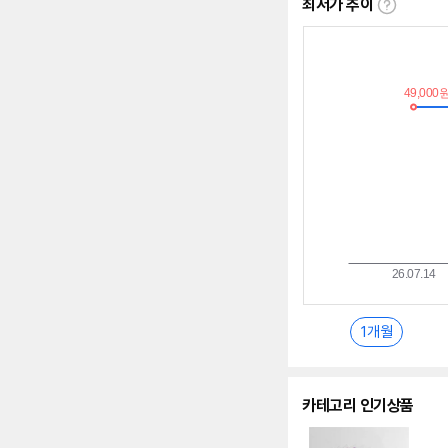
최저가 추이
최
저
가
추
이
란?
1개월
카테고리 인기상품