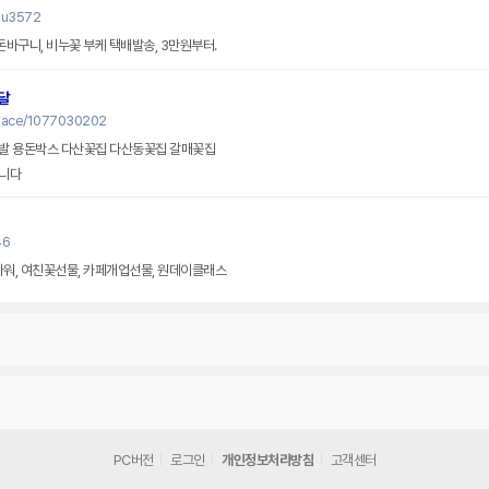
ju3572
돈바구니, 비누꽃 부케 택배발송, 3만원부터.
달
place/1077030202
발 용돈박스 다산꽃집 다산동꽃집 갈매꽃집
니다
46
라워, 여친꽃선물, 카페개업선물, 원데이클래스
PC버전
로그인
개인정보처리방침
고객센터