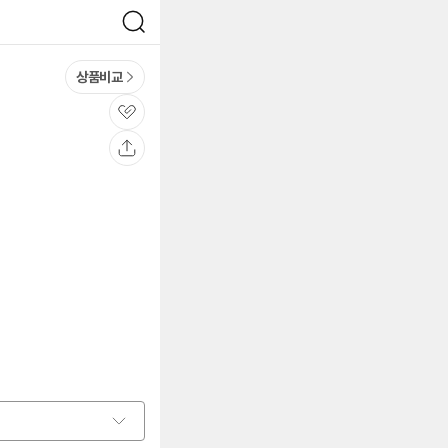
검
색
상품비교
관
심
공
유