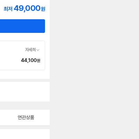
49,000
최저
원
자세히
44,100
가
원
격
연관상품