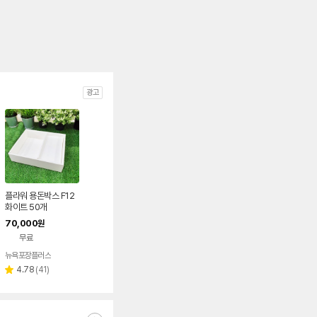
광고
플라워 용돈박스 F12
화이트 50개
70,000
원
무료
뉴욕포장플러스
리
4.78
(
41
)
별
뷰
점
수