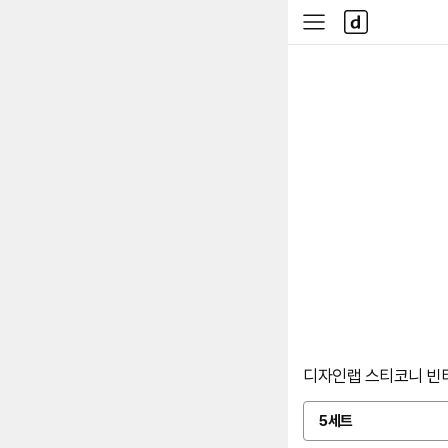
본문 바로가기
다
사
나
이
와
드
메
메
인
뉴
디자인랩 스티코니 빈티
5세트
옵
션