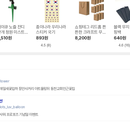
제이큐 노즐 잔디
종이나라 우리나라
쇼핑테그 리드홈 튼
블랙 무지
안개 정원 미스트
스티커 국기
튼한 크라프트 무지
핑백
원예 스프링쿨러헤
종이 쇼핑백 12p 일
,510
원
893
원
8,200
원
640
원
1 2매입
반형 소 20 x 8 x 2
4.5
(8)
4.6
(16)
5 cm
flower
용돈박스 사전예약시10%할인 매일새꽃입하 장안사거리 아트몰링뒤 동천교회인근꽃집
선
ots_luv_balloon
샤워 프로포즈 기념일 이벤트